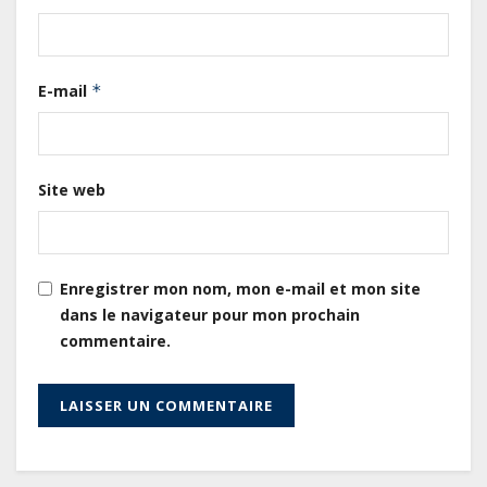
Le Gabon signe un retour réussi
E-mail
*
sur les marchés internationaux
avec un eurobond de 920 millions
de dollars
Site web
Cameroun : L’encours de la dette
publique s’établit à 15 607 milliards
de FCFA, à fin juin 2026,
représentant 44,2 % du PIB
Enregistrer mon nom, mon e-mail et mon site
dans le navigateur pour mon prochain
Gabon : Le gouvernement et la BAD
commentaire.
renforcent les capacités des
acteurs du secteur public pour
améliorer la performance des
projets
Gabon : Ismaël Bonkoungou, le