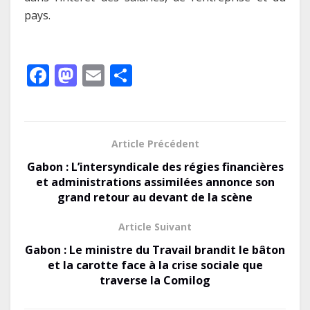
pays.
F
M
E
P
ac
as
m
ar
e
to
ai
ta
b
d
l
g
Article Précédent
o
o
er
Gabon : L’intersyndicale des régies financières
o
n
et administrations assimilées annonce son
grand retour au devant de la scène
k
Article Suivant
Gabon : Le ministre du Travail brandit le bâton
et la carotte face à la crise sociale que
traverse la Comilog