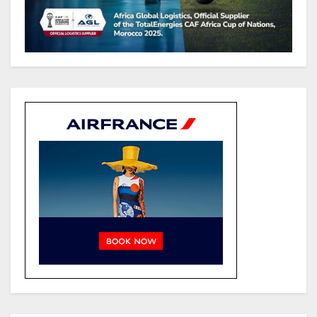
dans la Ngounié
Gabon : Les paiements d’intérêts
de la dette absorbent 20 à 30 % des
recettes, tandis que le service
total pourrait atteindre 80 à 115 %
des recettes budgétaires
(Rapport)
Société : Vives polémiques sur
l’identité de Bombé Marcel auprès
de la communauté Babongo
Gabon : AGL confirme son
positionnement de partenaire de
référence pour les grands projets
industriels et d’infrastructures du
pays