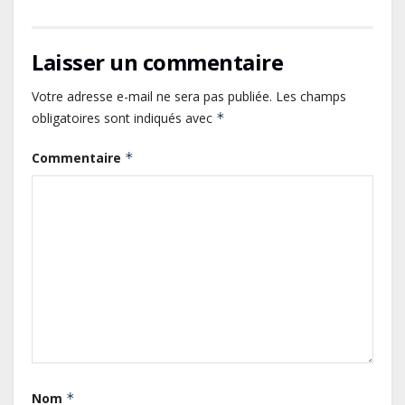
Laisser un commentaire
Votre adresse e-mail ne sera pas publiée.
Les champs
obligatoires sont indiqués avec
*
Commentaire
*
Gabon : L’activité économique a
observé une contraction de 3,6 %
Nom
*
au premier trimestre 2026