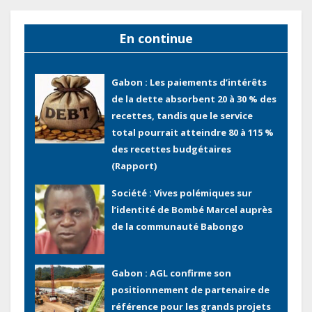
Directeur général en visite
d’inspection des grands chantiers
En continue
routiers d’EBOMAF BTP Gabon
dans la Ngounié
Gabon : Les paiements d’intérêts
de la dette absorbent 20 à 30 % des
recettes, tandis que le service
total pourrait atteindre 80 à 115 %
des recettes budgétaires
(Rapport)
Société : Vives polémiques sur
l’identité de Bombé Marcel auprès
de la communauté Babongo
Gabon : AGL confirme son
positionnement de partenaire de
référence pour les grands projets