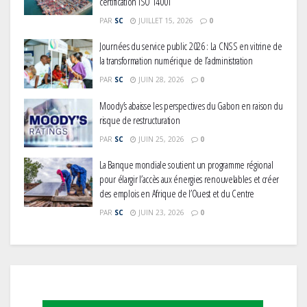
certification ISO 14001
PAR
SC
JUILLET 15, 2026
0
Journées du service public 2026 : La CNSS en vitrine de
la transformation numérique de l’administration
PAR
SC
JUIN 28, 2026
0
Moody’s abaisse les perspectives du Gabon en raison du
risque de restructuration
PAR
SC
JUIN 25, 2026
0
La Banque mondiale soutient un programme régional
pour élargir l’accès aux énergies renouvelables et créer
des emplois en Afrique de l’Ouest et du Centre
PAR
SC
JUIN 23, 2026
0