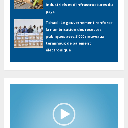
industriels et d’infrastructures du
pays
Tchad : Le gouvernement renforce
la numérisation des recettes
publiques avec 3 000 nouveaux
terminaux de paiement
électronique
Congo : L’encours total de la dette
publique oscille autour de 9 483
milliards de FCFA
Lecteur
vidéo
Gabon : L’activité économique a
observé une contraction de 3,6 %
au premier trimestre 2026
Le Gabon signe un retour réussi