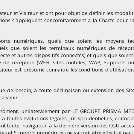
teur et Visiteur et ont pour objet de définir les modalit
itions s’appliquent concomitamment à la Charte pour la
ports numériques, quels que soient les moyens tech
uels que soient les terminaux numériques de récept
cté et autres dispositifs connectés) et quels que soient 
 de réception (WEB, sites mobiles, WAP, Supports n
Visiteur est présumé connaître les conditions d’utilisatio
ue de besoin, à toute déclinaison ou extension des Si
à venir.
 moment, unilatéralement par LE GROUPE PRISMA MED
 toutes évolutions légales, jurisprudentielles, éditorial
vant toute navigation à la dernière version des CGU acce
s et Supports numériques ne saurait être effectué par l’