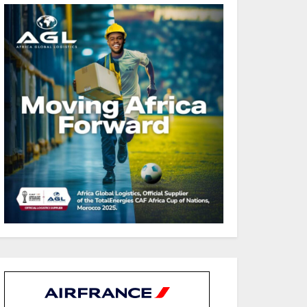
et la BAD renforcent les
capacités des acteurs du
secteur public pour
améliorer la performance
des projets
Sécurité sociale : Le Gabon
et le Burkina Faso
procèdent à la reddition
des comptes des exercices
2023, 2024 et 2025
Gabon : Les paiements
d’intérêts de la dette
absorbent 20 à 30 % des
recettes, tandis que le
service total pourrait
atteindre 80 à 115 % des
recettes budgétaires
(Rapport)