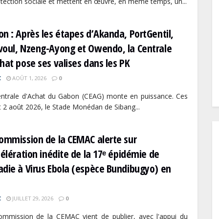
otection sociale et mettent en œuvre, en même temps, un...
n : Après les étapes d’Akanda, PortGentil,
voul, Nzeng-Ayong et Owendo, la Centrale
hat pose ses valises dans les PK
C
AOÛT 1, 2026
0
ntrale d'Achat du Gabon (CEAG) monte en puissance. Ces
t 2 août 2026, le Stade Monédan de Sibang...
ommission de la CEMAC alerte sur
célération inédite de la 17ᵉ épidémie de
die à Virus Ebola (espèce Bundibugyo) en
C
JUILLET 29, 2026
0
mmission de la CEMAC vient de publier, avec l'appui du