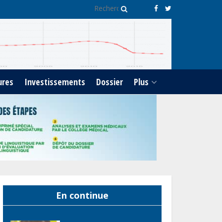
des projets
Sécurité sociale : Le Gabon
et le Burkina Faso
procèdent à la reddition
des comptes des exercices
2023, 2024 et 2025
ures
Investissements
Dossier
Plus
Gabon : Les paiements
d’intérêts de la dette
absorbent 20 à 30 % des
recettes, tandis que le
service total pourrait
atteindre 80 à 115 % des
recettes budgétaires
(Rapport)
Société : Vives polémiques
En continue
sur l’identité de Bombé
Marcel auprès de la