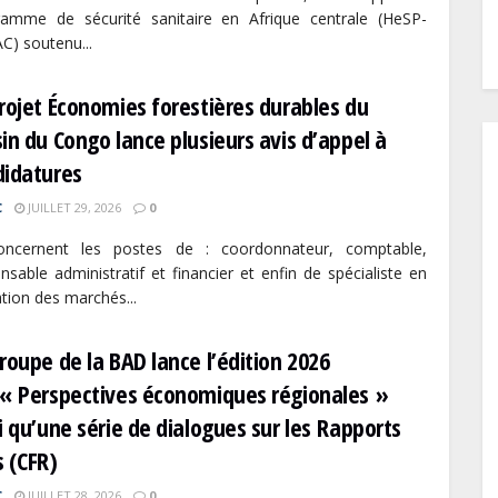
ramme de sécurité sanitaire en Afrique centrale (HeSP-
) soutenu...
rojet Économies forestières durables du
in du Congo lance plusieurs avis d’appel à
didatures
C
JUILLET 29, 2026
0
concernent les postes de : coordonnateur, comptable,
nsable administratif et financier et enfin de spécialiste en
tion des marchés...
roupe de la BAD lance l’édition 2026
« Perspectives économiques régionales »
i qu’une série de dialogues sur les Rapports
 (CFR)
C
JUILLET 28, 2026
0