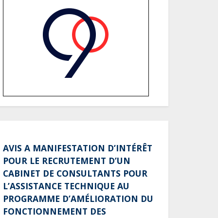
Société : Vives polémiques
sur l’identité de Bombé
Marcel auprès de la
communauté Babongo
Gabon : AGL confirme son
positionnement de
partenaire de référence
pour les grands projets
industriels et
d’infrastructures du pays
AVIS A MANIFESTATION D’INTÉRÊT
Tchad : Le gouvernement
POUR LE RECRUTEMENT D’UN
renforce la numérisation
des recettes publiques
CABINET DE CONSULTANTS POUR
avec 3 000 nouveaux
L’ASSISTANCE TECHNIQUE AU
terminaux de paiement
PROGRAMME D’AMÉLIORATION DU
électronique
FONCTIONNEMENT DES