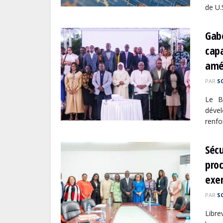
de U.S
Gabo
capa
amél
PAR
S
Le B
déve
renfo
Sécu
proc
exer
PAR
S
Libre