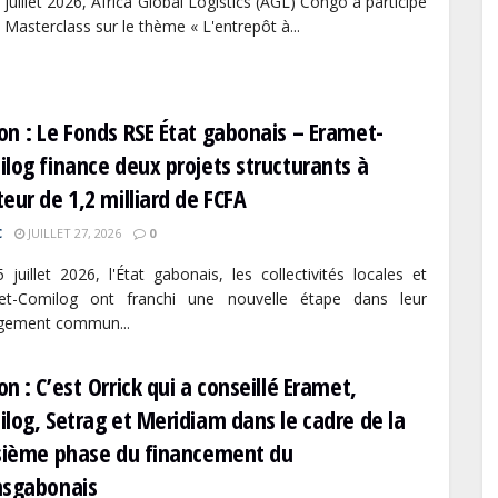
 juillet 2026, Africa Global Logistics (AGL) Congo a participé
 Masterclass sur le thème « L'entrepôt à...
n : Le Fonds RSE État gabonais – Eramet-
log finance deux projets structurants à
eur de 1,2 milliard de FCFA
C
JUILLET 27, 2026
0
 juillet 2026, l'État gabonais, les collectivités locales et
et-Comilog ont franchi une nouvelle étape dans leur
gement commun...
n : C’est Orrick qui a conseillé Eramet,
log, Setrag et Meridiam dans le cadre de la
isième phase du financement du
nsgabonais