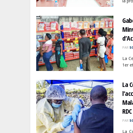
la pr
Gabo
Min
d’Ac
PAR
S
La Ce
1er e
La C
l’ac
Mala
RDC
PAR
S
La Co