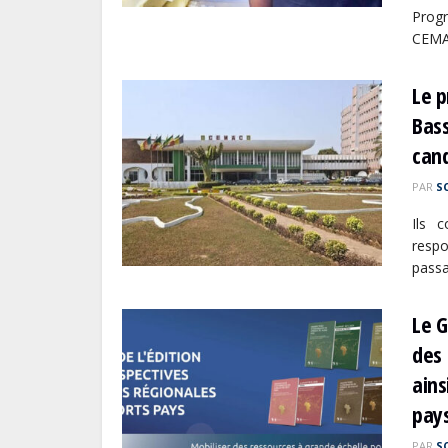
Prog
CEMAC
Le p
Bass
can
PAR
S
Ils 
respo
passa
Le G
des 
ains
pays
PAR
S