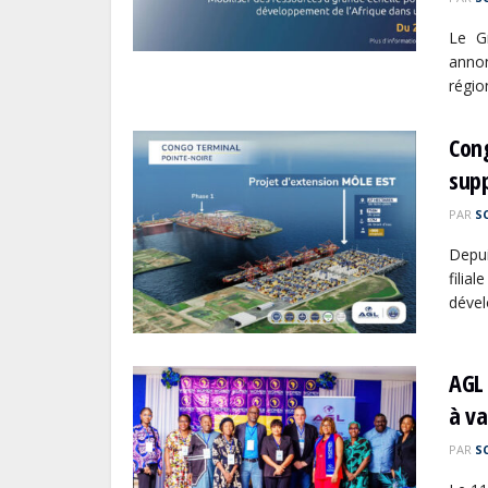
Le G
anno
régio
Cong
sup
PAR
S
Depui
fili
dével
AGL
à va
PAR
S