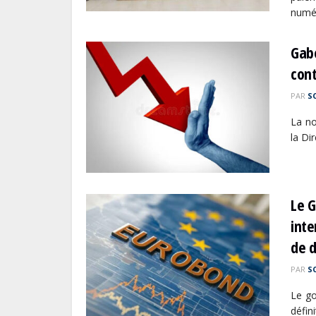
numér
Gabo
cont
PAR
S
La no
la Di
Le G
inte
de d
PAR
S
Le go
défin