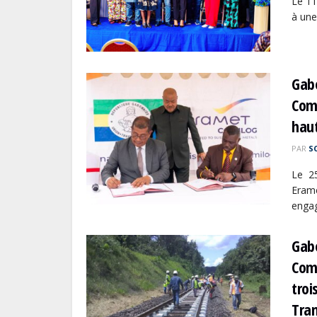
Le 11
à une
Gabo
Comi
haut
PAR
S
Le 25
Eram
enga
Gabo
Comi
tro
Tra