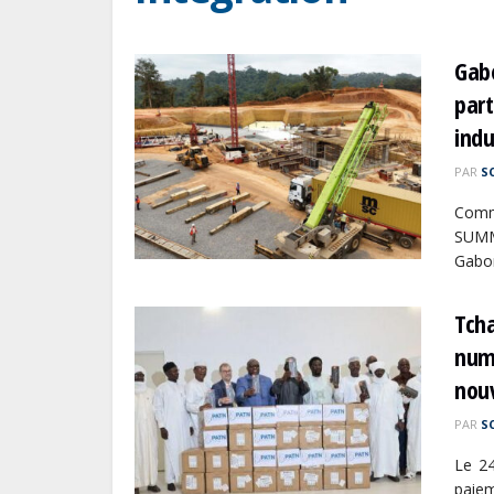
Gab
part
indu
PAR
S
Comm
SUMMA
Gabon
Tcha
numé
nou
PAR
S
Le 24
paie