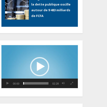
Gabon : L’activité
économique a observé
une contraction de 3,6 %
au premier trimestre 2026
Le Gabon signe un retour
réussi sur les marchés
Lecteur
internationaux avec un
vidéo
eurobond de 920 millions
de dollars
Cameroun : L’encours de la
dette publique s’établit à
15 607 milliards de FCFA, à
00:00
02:28
fin juin 2026, représentant
44,2 % du PIB
Gabon : Le gouvernement