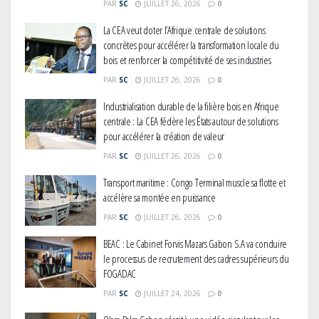
PAR
SC
JUILLET 26, 2026
0
La CEA veut doter l’Afrique centrale de solutions
concrètes pour accélérer la transformation locale du
bois et renforcer la compétitivité de ses industries
PAR
SC
JUILLET 26, 2026
0
Industrialisation durable de la filière bois en Afrique
centrale : La CEA fédère les États autour de solutions
pour accélérer la création de valeur
PAR
SC
JUILLET 26, 2026
0
Transport maritime : Congo Terminal muscle sa flotte et
accélère sa montée en puissance
PAR
SC
JUILLET 26, 2026
0
BEAC : Le Cabinet Forvis Mazars Gabon S.A va conduire
le processus de recrutement des cadres supérieurs du
FOGADAC
PAR
SC
JUILLET 24, 2026
0