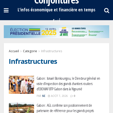
Accueil
Categorie
Infrastructures
Infrastructures
Gabon : Ismaël Bonkoungou, le Directeur général en
visite d’inspection des grands chantiers routiers
d’EBOMAF BTP Gabon dans la Ngounié
PAR
SC
AOÛT 7, 2026
0
Gabon : AGL confirme son positionnement de
partenaire de référence pour les grands projets