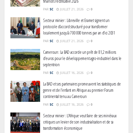
finances rectificative 2026
PAR
SC
JUILLET 21, 2026
0
Secteur minier : Libreville et Eramet signent un
protocole d’accord structuré pour transformer
localement jusqu’à 700 000 tonnes par an d’ici 2031
PAR
SC
JUILLET 21, 2026
0
Cameroun : La BAD accorde un prêt de 81,2 millions
d’euros pour le développement agro-industriel dans le
septentrion
PAR
SC
JUILLET 16, 2026
0
La BAD et ses partenaires promeuvent les statistiques de
genre et de l’enfant en Afrique au premier Forum
continental tenu au Cameroun
PAR
SC
JUILLET 16, 2026
0
Secteur minier : L’Afrique veut faire de ses minéraux
critiques un levier de son industrialisation et de sa
transformation économique
Gabon : L’activité économique a