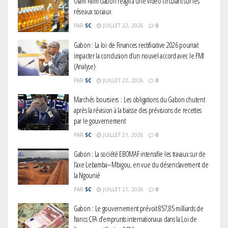
Olam Palm Gabon réagit à une vidéo circulant sur les
réseaux sociaux
PAR
SC
JUILLET 22, 2026
0
Gabon : La loi de Finances rectificative 2026 pourrait
impacter la conclusion d’un nouvel accord avec le FMI
(Analyse)
PAR
SC
JUILLET 22, 2026
0
Marchés boursiers : Les obligations du Gabon chutent
après la révision à la baisse des prévisions de recettes
par le gouvernement
PAR
SC
JUILLET 21, 2026
0
Gabon : La société EBOMAF intensifie les travaux sur de
l’axe Lebamba–Mbigou, en vue du désenclavement de
la Ngounié
PAR
SC
JUILLET 21, 2026
0
Gabon : Le gouvernement prévoit 857,85 milliards de
francs CFA d’emprunts internationaux dans la Loi de