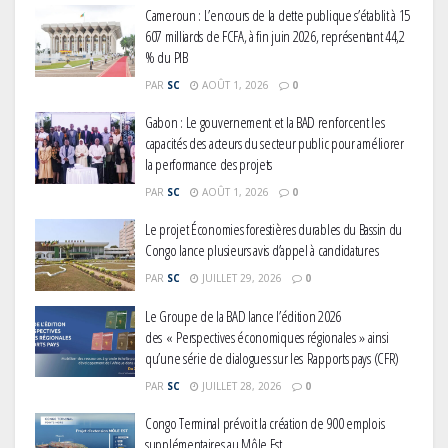
Cameroun : L’encours de la dette publique s’établit à 15
607 milliards de FCFA, à fin juin 2026, représentant 44,2
% du PIB
PAR
SC
AOÛT 1, 2026
0
Gabon : Le gouvernement et la BAD renforcent les
capacités des acteurs du secteur public pour améliorer
la performance des projets
PAR
SC
AOÛT 1, 2026
0
Le projet Économies forestières durables du Bassin du
Congo lance plusieurs avis d’appel à candidatures
PAR
SC
JUILLET 29, 2026
0
Le Groupe de la BAD lance l’édition 2026
des « Perspectives économiques régionales » ainsi
qu’une série de dialogues sur les Rapports pays (CFR)
PAR
SC
JUILLET 28, 2026
0
Congo Terminal prévoit la création de 900 emplois
supplémentaires au Môle Est