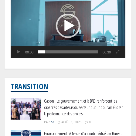
vidéo
00:00
00:30
TRANSITION
Gabon : Le gouvernement et la BAD renforcent les
capacités des acteurs du secteur public pour améliorer
la performance des projets
PAR
SC
AOÛT 1, 2026
0
Environnement : A l’issue d’un audit réalisé par Bureau