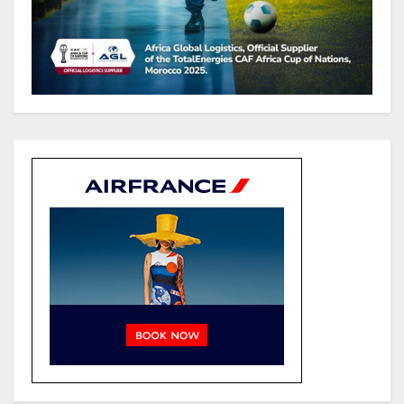
routiers d’EBOMAF BTP Gabon
dans la Ngounié
Gabon : Les paiements d’intérêts
de la dette absorbent 20 à 30 % des
recettes, tandis que le service
total pourrait atteindre 80 à 115 %
des recettes budgétaires
(Rapport)
Société : Vives polémiques sur
l’identité de Bombé Marcel auprès
de la communauté Babongo
Gabon : AGL confirme son
positionnement de partenaire de
référence pour les grands projets
industriels et d’infrastructures du