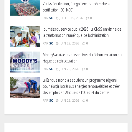
Veritas Certification, Congo Terminal décroche sa
certification ISO 14001
PAR
SC
JUILLET 15, 2026
0
Journées du service public 2026 : La CNSS en vitrine de
la transformation numérique de l’administration
PAR
SC
JUIN 28, 2026
0
Moody’s abaisse les perspectives du Gabon en raison du
risque de restructuration
PAR
SC
JUIN 25, 2026
0
La Banque mondiale soutient un programme régional
pour élargir l’accès aux énergies renouvelables et créer
des emplois en Afrique de l’Ouest et du Centre
PAR
SC
JUIN 23, 2026
0