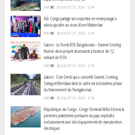
PAR
SC
JUILLET 27, 2026
0
AGL Congo partage son expertise en entreposage à
valeur ajoutée au cours d’une Masterclass
PAR
SC
JUILLET 27, 2026
0
Gabon : Le Fonds RSE État gabonais – Eramet-Comilog
finance deux projets structurants à hauteur de 1,2
milliard de FCFA
PAR
SC
JUILLET 27, 2026
0
Gabon : C’est Orrick qui a conseillé Eramet, Comilog,
Setrag et Meridiam dans le cadre de la troisième phase
du financement du Transgabonais
PAR
SC
JUILLET 27, 2026
0
République du Congo : Congo Terminal Môle Est sera la
première plateforme portuaire du pays exploitée
exclusivement avec des équipements de manutention
électriques