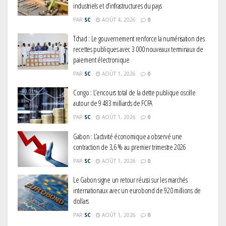
industriels et d’infrastructures du pays
PAR
SC
AOÛT 4, 2026
0
Tchad : Le gouvernement renforce la numérisation des
recettes publiques avec 3 000 nouveaux terminaux de
paiement électronique
PAR
SC
AOÛT 1, 2026
0
Congo : L’encours total de la dette publique oscille
autour de 9 483 milliards de FCFA
PAR
SC
AOÛT 1, 2026
0
Gabon : L’activité économique a observé une
contraction de 3,6 % au premier trimestre 2026
PAR
SC
AOÛT 1, 2026
0
Le Gabon signe un retour réussi sur les marchés
internationaux avec un eurobond de 920 millions de
dollars
PAR
SC
AOÛT 1, 2026
0