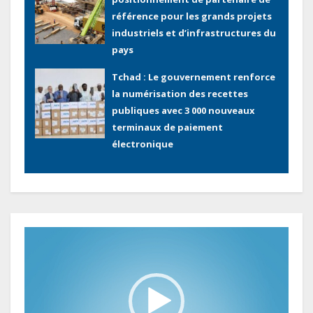
référence pour les grands projets
industriels et d’infrastructures du
pays
Tchad : Le gouvernement renforce
la numérisation des recettes
publiques avec 3 000 nouveaux
terminaux de paiement
électronique
Congo : L’encours total de la dette
publique oscille autour de 9 483
milliards de FCFA
Lecteur
vidéo
Gabon : L’activité économique a
observé une contraction de 3,6 %
au premier trimestre 2026