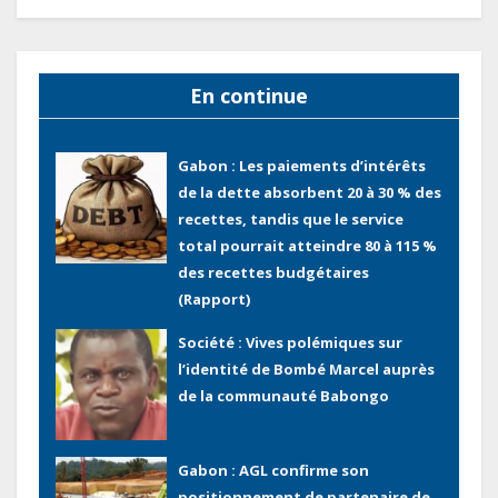
Gabon : Ismaël Bonkoungou, le
Directeur général en visite
d’inspection des grands chantiers
En continue
routiers d’EBOMAF BTP Gabon
dans la Ngounié
Gabon : Les paiements d’intérêts
de la dette absorbent 20 à 30 % des
recettes, tandis que le service
total pourrait atteindre 80 à 115 %
des recettes budgétaires
(Rapport)
Société : Vives polémiques sur
l’identité de Bombé Marcel auprès
de la communauté Babongo
Gabon : AGL confirme son
positionnement de partenaire de