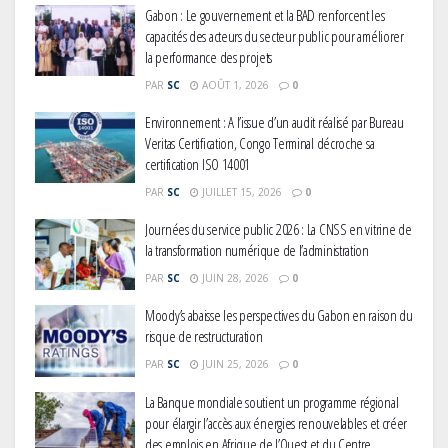
Gabon : Le gouvernement et la BAD renforcent les
capacités des acteurs du secteur public pour améliorer
la performance des projets
PAR
SC
AOÛT 1, 2026
0
Environnement : A l’issue d’un audit réalisé par Bureau
Veritas Certification, Congo Terminal décroche sa
certification ISO 14001
PAR
SC
JUILLET 15, 2026
0
Journées du service public 2026 : La CNSS en vitrine de
la transformation numérique de l’administration
PAR
SC
JUIN 28, 2026
0
Moody’s abaisse les perspectives du Gabon en raison du
risque de restructuration
PAR
SC
JUIN 25, 2026
0
La Banque mondiale soutient un programme régional
pour élargir l’accès aux énergies renouvelables et créer
des emplois en Afrique de l’Ouest et du Centre