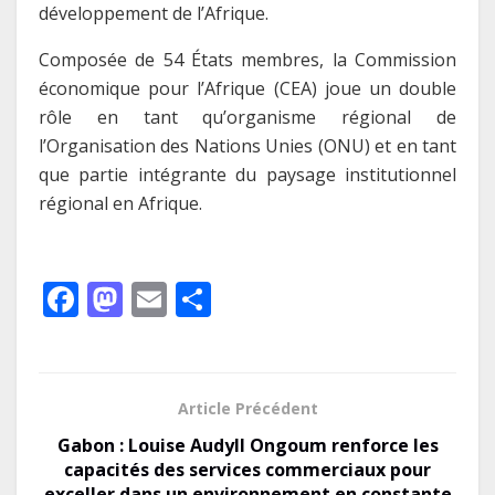
développement de l’Afrique.
Composée de 54 États membres, la Commission
économique pour l’Afrique (CEA) joue un double
rôle en tant qu’organisme régional de
l’Organisation des Nations Unies (ONU) et en tant
que partie intégrante du paysage institutionnel
régional en Afrique.
F
M
E
P
ac
as
m
ar
e
to
ai
ta
b
d
l
g
Article Précédent
o
o
er
Gabon : Louise Audyll Ongoum renforce les
o
n
capacités des services commerciaux pour
exceller dans un environnement en constante