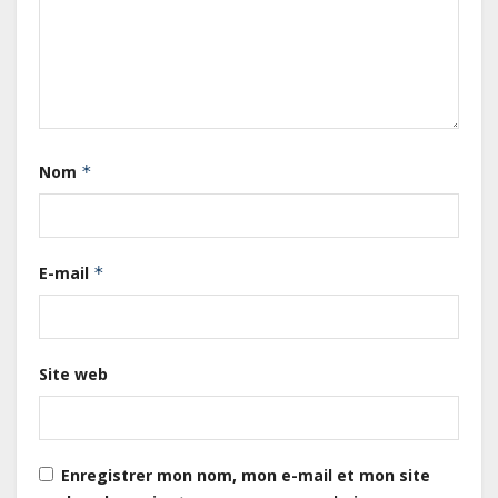
Gabon : L’activité économique a
observé une contraction de 3,6 %
Nom
*
au premier trimestre 2026
Le Gabon signe un retour réussi
E-mail
*
sur les marchés internationaux
avec un eurobond de 920 millions
de dollars
Site web
Cameroun : L’encours de la dette
publique s’établit à 15 607 milliards
de FCFA, à fin juin 2026,
représentant 44,2 % du PIB
Enregistrer mon nom, mon e-mail et mon site