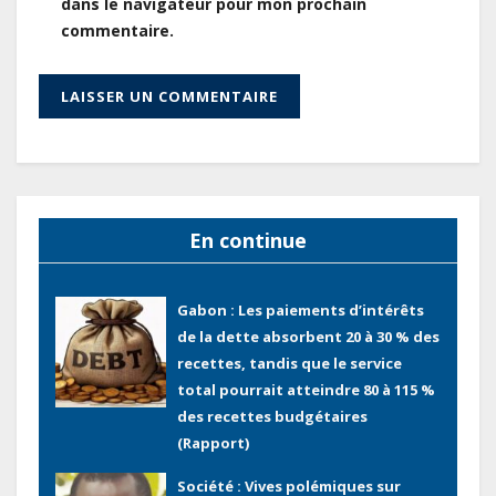
dans le navigateur pour mon prochain
Gabon : Le gouvernement et la BAD
commentaire.
renforcent les capacités des
acteurs du secteur public pour
améliorer la performance des
projets
Gabon : Ismaël Bonkoungou, le
Directeur général en visite
d’inspection des grands chantiers
En continue
routiers d’EBOMAF BTP Gabon
dans la Ngounié
Gabon : Les paiements d’intérêts
de la dette absorbent 20 à 30 % des
recettes, tandis que le service
total pourrait atteindre 80 à 115 %
des recettes budgétaires
(Rapport)
Société : Vives polémiques sur