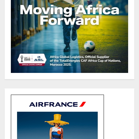
améliorer la performance des
projets
Gabon : Ismaël Bonkoungou, le
Directeur général en visite
d’inspection des grands chantiers
routiers d’EBOMAF BTP Gabon
dans la Ngounié
Gabon : Les paiements d’intérêts
de la dette absorbent 20 à 30 % des
recettes, tandis que le service
total pourrait atteindre 80 à 115 %
des recettes budgétaires
(Rapport)
Société : Vives polémiques sur
l’identité de Bombé Marcel auprès
de la communauté Babongo