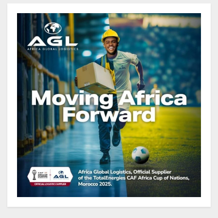
renforcent les capacités des
acteurs du secteur public pour
améliorer la performance des
projets
Gabon : Ismaël Bonkoungou, le
Directeur général en visite
d’inspection des grands chantiers
routiers d’EBOMAF BTP Gabon
dans la Ngounié
Gabon : Les paiements d’intérêts
de la dette absorbent 20 à 30 % des
recettes, tandis que le service
total pourrait atteindre 80 à 115 %
des recettes budgétaires
(Rapport)
Société : Vives polémiques sur
l’identité de Bombé Marcel auprès