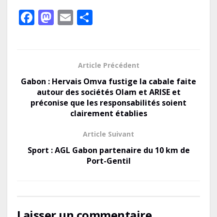
F
M
E
P
ac
as
m
ar
e
to
ai
ta
b
d
l
g
Article Précédent
o
o
er
Gabon : Hervais Omva fustige la cabale faite
o
n
autour des sociétés Olam et ARISE et
préconise que les responsabilités soient
k
clairement établies
Article Suivant
Sport : AGL Gabon partenaire du 10 km de
Port-Gentil
Laisser un commentaire