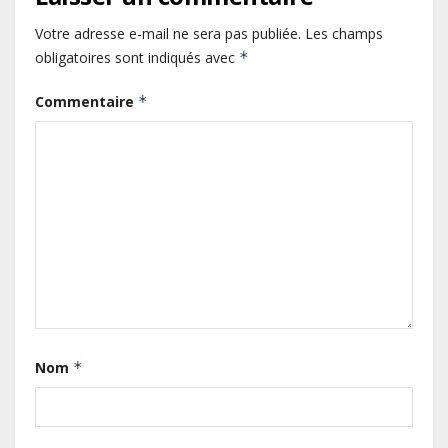
Votre adresse e-mail ne sera pas publiée.
Les champs
obligatoires sont indiqués avec
*
Commentaire
*
Gabon : L’activité économique a
observé une contraction de 3,6 %
au premier trimestre 2026
Le Gabon signe un retour réussi
sur les marchés internationaux
avec un eurobond de 920 millions
de dollars
Nom
*
Cameroun : L’encours de la dette
publique s’établit à 15 607 milliards
de FCFA, à fin juin 2026,