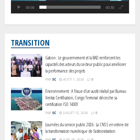
00:00
00:30
TRANSITION
Gabon : Le gouvernement et la BAD renforcent les
capacités des acteurs du secteur public pour améliorer
la performance des projets
PAR
SC
AOÛT 1, 2026
0
Environnement : A l’issue d’un audit réalisé par Bureau
Veritas Certification, Congo Terminal décroche sa
certification ISO 14001
PAR
SC
JUILLET 15, 2026
0
Journées du service public 2026 : La CNSS en vitrine de
la transformation numérique de l’administration
PAR
SC
JUIN 28, 2026
0