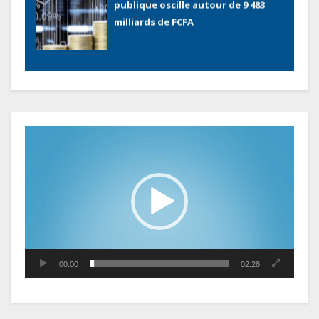
publique oscille autour de 9 483
milliards de FCFA
Gabon : L’activité économique a
observé une contraction de 3,6 %
au premier trimestre 2026
Lecteur
vidéo
Le Gabon signe un retour réussi
sur les marchés internationaux
avec un eurobond de 920 millions
de dollars
Cameroun : L’encours de la dette
publique s’établit à 15 607 milliards
00:00
02:28
de FCFA, à fin juin 2026,
représentant 44,2 % du PIB
Gabon : Le gouvernement et la BAD