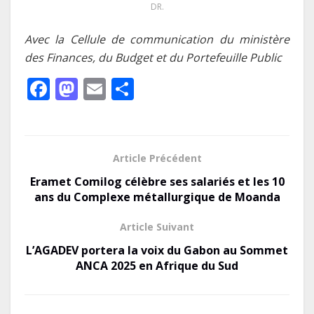
DR.
Avec l
a Cellule de
c
ommunication du
m
inistère
des Finances, du Budget et du Portefeuille Public
F
M
E
P
ac
as
m
ar
e
to
ai
ta
b
d
l
g
Article Précédent
o
o
er
Eramet Comilog célèbre ses salariés et les 10
o
n
ans du Complexe métallurgique de Moanda
k
Article Suivant
L’AGADEV portera la voix du Gabon au Sommet
ANCA 2025 en Afrique du Sud