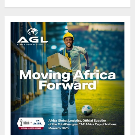
Gabon : Le gouvernement et la BAD
renforcent les capacités des
acteurs du secteur public pour
améliorer la performance des
projets
Gabon : Ismaël Bonkoungou, le
Directeur général en visite
d’inspection des grands chantiers
routiers d’EBOMAF BTP Gabon
dans la Ngounié
Gabon : Les paiements d’intérêts
de la dette absorbent 20 à 30 % des
recettes, tandis que le service
total pourrait atteindre 80 à 115 %
des recettes budgétaires
(Rapport)