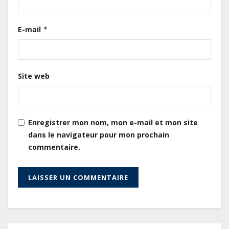
publique s’établit à 15 607 milliards
de FCFA, à fin juin 2026,
E-mail
*
représentant 44,2 % du PIB
Gabon : Le gouvernement et la BAD
renforcent les capacités des
Site web
acteurs du secteur public pour
améliorer la performance des
projets
Enregistrer mon nom, mon e-mail et mon site
Gabon : Ismaël Bonkoungou, le
dans le navigateur pour mon prochain
Directeur général en visite
commentaire.
d’inspection des grands chantiers
routiers d’EBOMAF BTP Gabon
dans la Ngounié
Gabon : Les paiements d’intérêts
de la dette absorbent 20 à 30 % des
recettes, tandis que le service