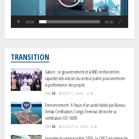
00:00
00:30
TRANSITION
Gabon : Le gouvernement et la BAD renforcent les
capacités des acteurs du secteur public pour améliorer
la performance des projets
PAR
SC
AOÛT 1, 2026
0
Environnement : A l’issue d’un audit réalisé par Bureau
Veritas Certification, Congo Terminal décroche sa
certification ISO 14001
PAR
SC
JUILLET 15, 2026
0
Journées du service public 2026 : La CNSS en vitrine de