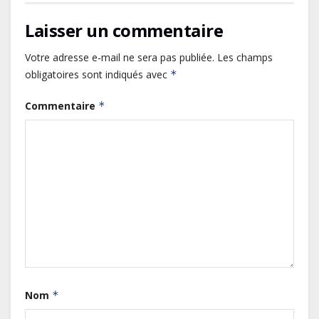
Laisser un commentaire
Votre adresse e-mail ne sera pas publiée.
Les champs
obligatoires sont indiqués avec
*
Commentaire
*
Gabon : L’activité économique a
observé une contraction de 3,6 %
au premier trimestre 2026
Le Gabon signe un retour réussi
sur les marchés internationaux
avec un eurobond de 920 millions
de dollars
Nom
*
Cameroun : L’encours de la dette