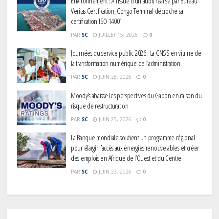
PAR
SC
JUILLET 15, 2026
0
Journées du service public 2026 : La CNSS en vitrine de
la transformation numérique de l’administration
PAR
SC
JUIN 28, 2026
0
Moody’s abaisse les perspectives du Gabon en raison du
risque de restructuration
PAR
SC
JUIN 25, 2026
0
La Banque mondiale soutient un programme régional
pour élargir l’accès aux énergies renouvelables et créer
des emplois en Afrique de l’Ouest et du Centre
PAR
SC
JUIN 23, 2026
0