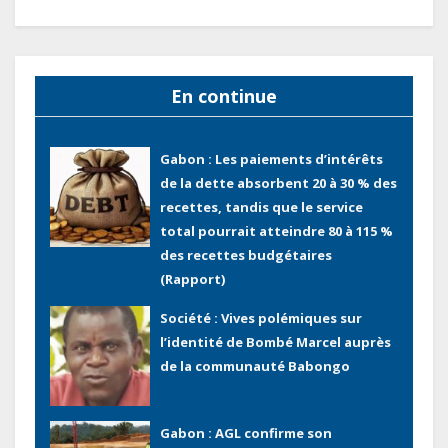
d’inspection des grands chantiers
routiers d’EBOMAF BTP Gabon
dans la Ngounié
En continue
Gabon : Les paiements d’intérêts
de la dette absorbent 20 à 30 % des
recettes, tandis que le service
total pourrait atteindre 80 à 115 %
des recettes budgétaires
(Rapport)
Société : Vives polémiques sur
l’identité de Bombé Marcel auprès
de la communauté Babongo
Gabon : AGL confirme son
positionnement de partenaire de
référence pour les grands projets