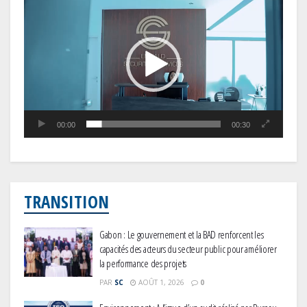
00:00
00:30
TRANSITION
Gabon : Le gouvernement et la BAD renforcent les
capacités des acteurs du secteur public pour améliorer
la performance des projets
PAR
SC
AOÛT 1, 2026
0
Environnement : A l’issue d’un audit réalisé par Bureau
Veritas Certification, Congo Terminal décroche sa
certification ISO 14001