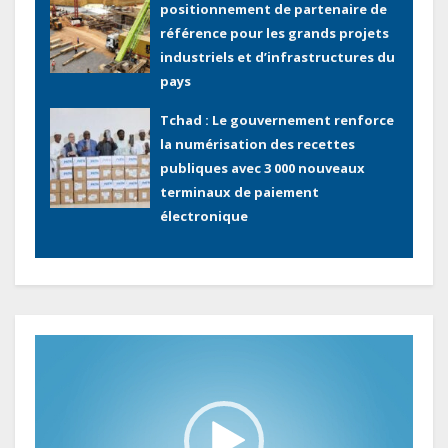
industriels et d’infrastructures du
pays
Tchad : Le gouvernement renforce
la numérisation des recettes
publiques avec 3 000 nouveaux
terminaux de paiement
électronique
Congo : L’encours total de la dette
publique oscille autour de 9 483
milliards de FCFA
Lecteur
Gabon : L’activité économique a
vidéo
observé une contraction de 3,6 %
au premier trimestre 2026
Le Gabon signe un retour réussi