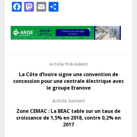
F
M
E
P
ac
as
m
ar
e
to
ai
ta
b
d
l
g
o
o
er
o
n
k
Article Précédent
La Côte d’Ivoire signe une convention de
concession pour une centrale électrique avec
le groupe Eranove
Article Suivant
Zone CEMAC : La BEAC table sur un taux de
croissance de 1,5% en 2018, contre 0,2% en
2017