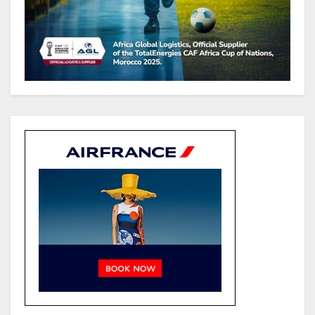
Gabon : Les paiements d’intérêts
de la dette absorbent 20 à 30 % des
recettes, tandis que le service
total pourrait atteindre 80 à 115 %
des recettes budgétaires
(Rapport)
Société : Vives polémiques sur
l’identité de Bombé Marcel auprès
de la communauté Babongo
Gabon : AGL confirme son
positionnement de partenaire de
référence pour les grands projets
industriels et d’infrastructures du
pays