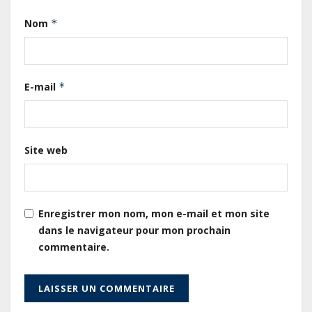
Nom
*
Le Gabon signe un retour réussi
sur les marchés internationaux
avec un eurobond de 920 millions
E-mail
*
de dollars
Cameroun : L’encours de la dette
publique s’établit à 15 607 milliards
Site web
de FCFA, à fin juin 2026,
représentant 44,2 % du PIB
Gabon : Le gouvernement et la BAD
Enregistrer mon nom, mon e-mail et mon site
renforcent les capacités des
dans le navigateur pour mon prochain
acteurs du secteur public pour
commentaire.
améliorer la performance des
projets
Gabon : Ismaël Bonkoungou, le
Directeur général en visite