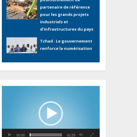
d’infrastructures du pays
Tchad : Le gouvernement
renforce la numérisation
des recettes publiques
avec 3 000 nouveaux
terminaux de paiement
électronique
Congo : L’encours total de
la dette publique oscille
autour de 9 483 milliards
de FCFA
Lecteur
vidéo
Gabon : L’activité
économique a observé
une contraction de 3,6 %
au premier trimestre 2026
Le Gabon signe un retour
00:00
02:28