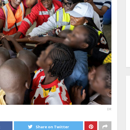
DR
k
Share on Twitter