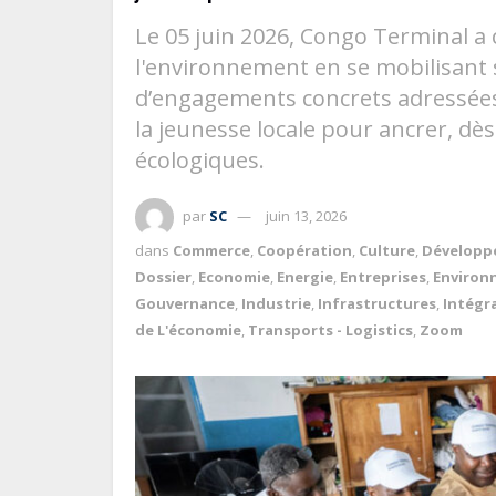
Le 05 juin 2026, Congo Terminal a 
l'environnement en se mobilisant su
d’engagements concrets adressées 
la jeunesse locale pour ancrer, dès
écologiques.
par
SC
juin 13, 2026
dans
Commerce
,
Coopération
,
Culture
,
Développ
Dossier
,
Economie
,
Energie
,
Entreprises
,
Environ
Gouvernance
,
Industrie
,
Infrastructures
,
Intégr
de L'économie
,
Transports - Logistics
,
Zoom