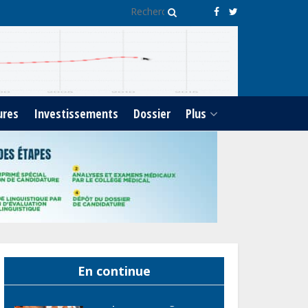
dette publique s’établit à
15 607 milliards de FCFA, à
fin juin 2026, représentant
44,2 % du PIB
Gabon : Le gouvernement
et la BAD renforcent les
ures
Investissements
Dossier
Plus
capacités des acteurs du
secteur public pour
améliorer la performance
des projets
Gabon : Ismaël
Bonkoungou, le Directeur
général en visite
d’inspection des grands
chantiers routiers
En continue
d’EBOMAF BTP Gabon dans
la Ngounié