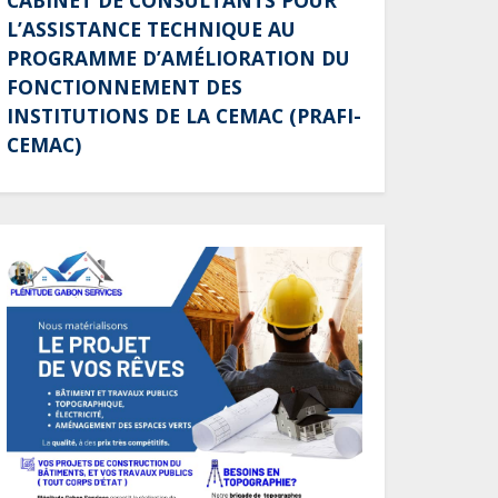
CABINET DE CONSULTANTS POUR
Gabon : AGL confirme son
L’ASSISTANCE TECHNIQUE AU
positionnement de
PROGRAMME D’AMÉLIORATION DU
partenaire de référence
FONCTIONNEMENT DES
pour les grands projets
INSTITUTIONS DE LA CEMAC (PRAFI-
industriels et
CEMAC)
d’infrastructures du pays