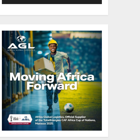
réussi sur les marchés
internationaux avec un
eurobond de 920 millions
de dollars
Cameroun : L’encours de la
dette publique s’établit à
15 607 milliards de FCFA, à
fin juin 2026, représentant
44,2 % du PIB
Gabon : Le gouvernement
et la BAD renforcent les
capacités des acteurs du
secteur public pour
améliorer la performance
des projets
Gabon : Ismaël
Bonkoungou, le Directeur