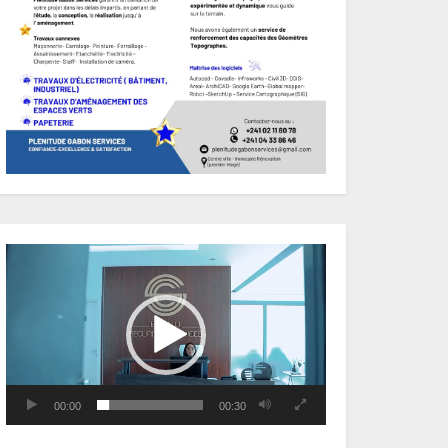
Lecteur
vidéo
00:00
00:30