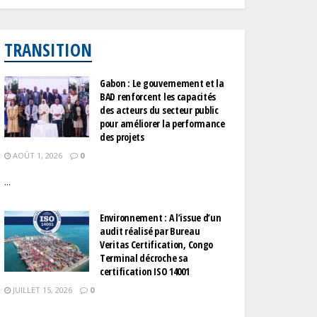
TRANSITION
Gabon : Le gouvernement et la
BAD renforcent les capacités
des acteurs du secteur public
pour améliorer la performance
des projets
AOÛT 1, 2026
0
...
Environnement : A l’issue d’un
audit réalisé par Bureau
Veritas Certification, Congo
Terminal décroche sa
certification ISO 14001
JUILLET 15, 2026
0
...