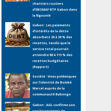
Gabon : Les paiements
d’intérêts de la dette
absorbent 20 à 30 % des
recettes, tandis que le
service total pourrait
atteindre 80 à 115 % des
recettes budgétaires
(Rapport)
Société : Vives polémiques
sur l’identité de Bombé
Marcel auprès de la
communauté Babongo
Gabon : AGL confirme son
positionnement de
partenaire de référence
pour les grands projets
industriels et