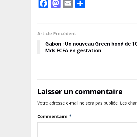
F
M
E
P
ac
as
m
ar
e
to
ai
ta
b
d
l
g
Article Précédent
o
o
er
Gabon : Un nouveau Green bond de 1
o
n
Mds FCFA en gestation
k
Laisser un commentaire
Votre adresse e-mail ne sera pas publiée.
Les cham
Commentaire
*