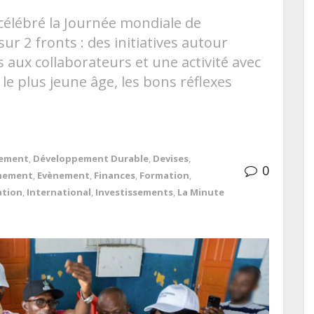
célébré la Journée mondiale de
r 2 fronts : des initiatives autour
aux collaborateurs et une activité avec
 le plus jeune âge, les bons réflexes
ement
,
Développement Durable
,
Devises
,
0
nement
,
Evènement
,
Finances
,
Formation
,
ation
,
International
,
Investissements
,
La Minute