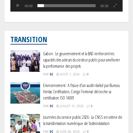
00:00
00:30
TRANSITION
Gabon : Le gouvernement et la BAD renforcent les
capacités des acteurs du secteur public pour améliorer
la performance des projets
PAR
SC
AOÛT 1, 2026
0
Environnement : A l’issue d’un audit réalisé par Bureau
Veritas Certification, Congo Terminal décroche sa
certification ISO 14001
PAR
SC
JUILLET 15, 2026
0
Journées du service public 2026 : La CNSS en vitrine de
la transformation numérique de l’administration
PAR
SC
JUIN 28, 2026
0