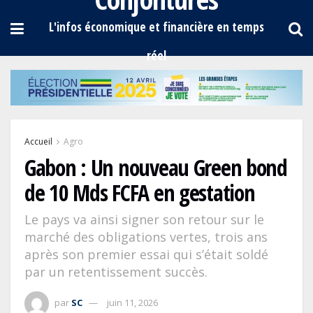
Accueil
Agro
Gabon : Un nouveau Green bond
de 10 Mds FCFA en gestation
Le pays va ainsi signer son retour sur le
marché des obligations vertes, trois ans
après son premier essai qui s’était soldé
par un retentissement succès.
par
SC
juin 11, 2026