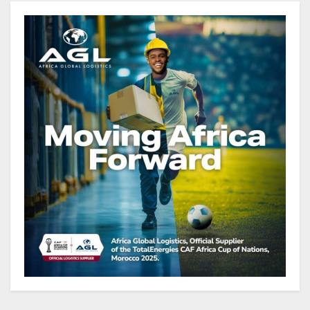
Gabon : Ismaël Bonkoungou, le
Directeur général en visite
d’inspection des grands chantiers
routiers d’EBOMAF BTP Gabon
dans la Ngounié
Gabon : Les paiements d’intérêts
de la dette absorbent 20 à 30 % des
recettes, tandis que le service
total pourrait atteindre 80 à 115 %
des recettes budgétaires
(Rapport)
Société : Vives polémiques sur
l’identité de Bombé Marcel auprès
de la communauté Babongo
Gabon : AGL confirme son
positionnement de partenaire de