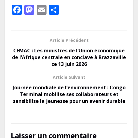
F
M
E
P
ac
as
m
ar
e
to
ai
ta
b
d
l
g
Article Précédent
o
o
er
CEMAC : Les ministres de l’Union économique
o
n
de l’Afrique centrale en conclave à Brazzaville
ce 13 juin 2026
k
Article Suivant
Journée mondiale de l’environnement : Congo
Terminal mobilise ses collaborateurs et
sensibilise la jeunesse pour un avenir durable
Laisser un commentaire