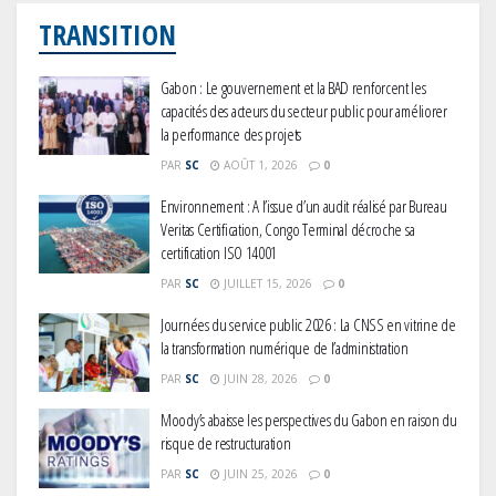
TRANSITION
Gabon : Le gouvernement et la BAD renforcent les
capacités des acteurs du secteur public pour améliorer
la performance des projets
PAR
SC
AOÛT 1, 2026
0
Environnement : A l’issue d’un audit réalisé par Bureau
Veritas Certification, Congo Terminal décroche sa
certification ISO 14001
PAR
SC
JUILLET 15, 2026
0
Journées du service public 2026 : La CNSS en vitrine de
la transformation numérique de l’administration
PAR
SC
JUIN 28, 2026
0
Moody’s abaisse les perspectives du Gabon en raison du
risque de restructuration
PAR
SC
JUIN 25, 2026
0