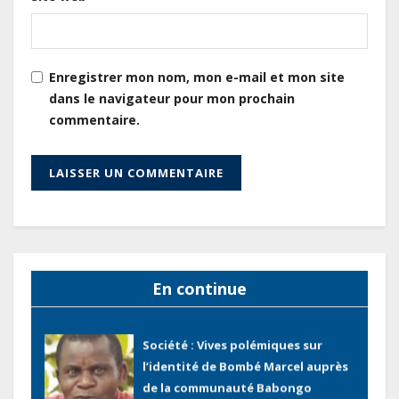
acteurs du secteur public pour
améliorer la performance des
projets
Enregistrer mon nom, mon e-mail et mon site
Gabon : Ismaël Bonkoungou, le
dans le navigateur pour mon prochain
Directeur général en visite
commentaire.
d’inspection des grands chantiers
routiers d’EBOMAF BTP Gabon
dans la Ngounié
Gabon : Les paiements d’intérêts
de la dette absorbent 20 à 30 % des
recettes, tandis que le service
total pourrait atteindre 80 à 115 %
En continue
des recettes budgétaires
(Rapport)
Société : Vives polémiques sur
l’identité de Bombé Marcel auprès
de la communauté Babongo