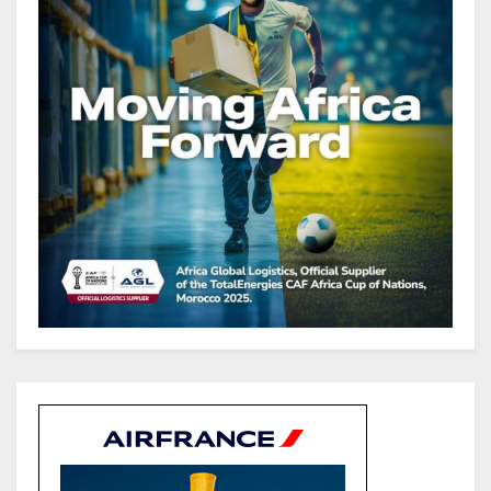
Gabon : Ismaël Bonkoungou, le
Directeur général en visite
d’inspection des grands chantiers
routiers d’EBOMAF BTP Gabon
dans la Ngounié
Gabon : Les paiements d’intérêts
de la dette absorbent 20 à 30 % des
recettes, tandis que le service
total pourrait atteindre 80 à 115 %
des recettes budgétaires
(Rapport)
Société : Vives polémiques sur
l’identité de Bombé Marcel auprès
de la communauté Babongo
Gabon : AGL confirme son