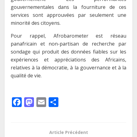
gouvernementales dans la fourniture de ces
services sont approuvées par seulement une
minorité des citoyens.
Pour rappel, Afrobarometer est réseau
panafricain et non-partisan de recherche par
sondage qui produit des données fiables sur les
expériences et appréciations des Africains,
relatives à la démocratie, à la gouvernance et à la
qualité de vie.
F
M
E
P
ac
as
m
ar
e
to
ai
ta
b
d
l
g
Article Précédent