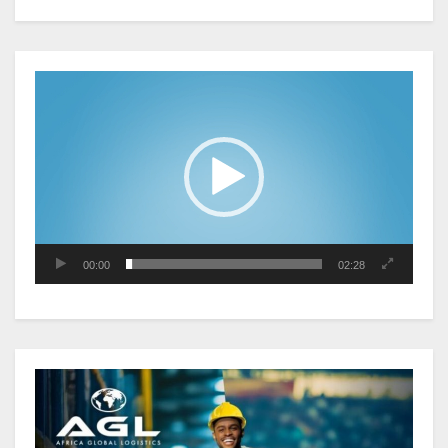
observé une contraction de 3,6 %
au premier trimestre 2026
Lecteur
vidéo
Le Gabon signe un retour réussi
sur les marchés internationaux
avec un eurobond de 920 millions
de dollars
Cameroun : L’encours de la dette
publique s’établit à 15 607 milliards
00:00
02:28
de FCFA, à fin juin 2026,
représentant 44,2 % du PIB
Gabon : Le gouvernement et la BAD
renforcent les capacités des
acteurs du secteur public pour
améliorer la performance des
projets