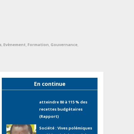
Sécurité sociale : Le Gabon
et le Burkina Faso
procèdent à la reddition
des comptes des exercices
2023, 2024 et 2025
Gabon : Les paiements
s
,
Evènement
,
Formation
,
Gouvernance
,
d’intérêts de la dette
absorbent 20 à 30 % des
recettes, tandis que le
service total pourrait
atteindre 80 à 115 % des
En continue
recettes budgétaires
(Rapport)
Société : Vives polémiques
sur l’identité de Bombé
Marcel auprès de la
communauté Babongo