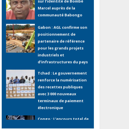
Gabon : AGL confirme son
positionnement de
partenaire de référence
pour les grands projets
industriels et
d’infrastructures du pays
Tchad : Le gouvernement
renforce la numérisation
des recettes publiques
avec 3 000 nouveaux
terminaux de paiement
électronique
Congo : L’encours total de
la dette publique oscille
autour de 9 483 milliards
de FCFA
Gabon : L’activité