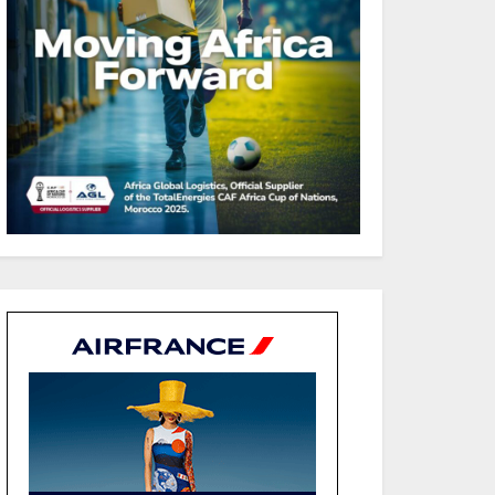
secteur public pour
améliorer la performance
des projets
Sécurité sociale : Le Gabon
et le Burkina Faso
procèdent à la reddition
des comptes des exercices
2023, 2024 et 2025
Gabon : Les paiements
d’intérêts de la dette
absorbent 20 à 30 % des
recettes, tandis que le
service total pourrait
atteindre 80 à 115 % des
recettes budgétaires
(Rapport)
Société : Vives polémiques