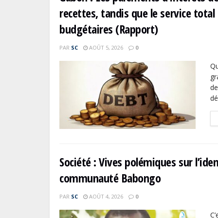
recettes, tandis que le service tota
budgétaires (Rapport)
PAR
SC
AOÛT 5, 2026
0
Qu
gr
de
dé
Société : Vives polémiques sur l’id
communauté Babongo
PAR
SC
AOÛT 4, 2026
0
C’