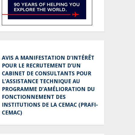
sur l’identité de Bombé
Marcel auprès de la
communauté Babongo
Gabon : AGL confirme son
positionnement de
partenaire de référence
pour les grands projets
AVIS A MANIFESTATION D’INTÉRÊT
industriels et
POUR LE RECRUTEMENT D’UN
d’infrastructures du pays
CABINET DE CONSULTANTS POUR
Tchad : Le gouvernement
L’ASSISTANCE TECHNIQUE AU
renforce la numérisation
PROGRAMME D’AMÉLIORATION DU
des recettes publiques
FONCTIONNEMENT DES
avec 3 000 nouveaux
INSTITUTIONS DE LA CEMAC (PRAFI-
terminaux de paiement
CEMAC)
électronique