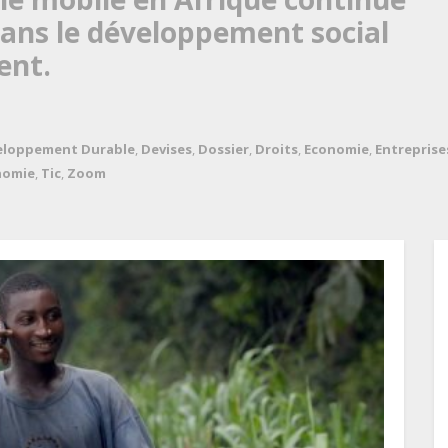
 dans le développement social
ent.
eloppement Durable
,
Devises
,
Dossier
,
Droits
,
Economie
,
Entreprise
nomie
,
Tic
,
Zoom