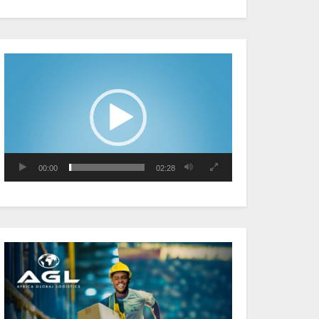
économique a observé
une contraction de 3,6 %
au premier trimestre 2026
Lecteur
vidéo
Le Gabon signe un retour
réussi sur les marchés
internationaux avec un
eurobond de 920 millions
de dollars
00:00
02:28
Cameroun : L’encours de la
dette publique s’établit à
15 607 milliards de FCFA, à
fin juin 2026, représentant
44,2 % du PIB
Gabon : Le gouvernement
et la BAD renforcent les
capacités des acteurs du