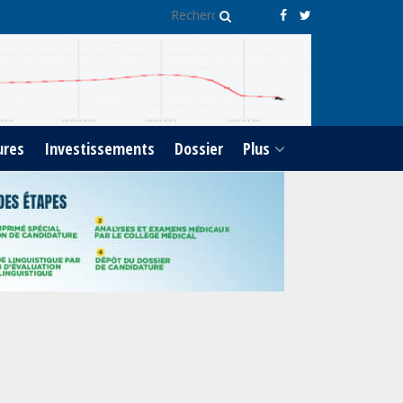
Le Gabon signe un retour
réussi sur les marchés
internationaux avec un
eurobond de 920 millions
de dollars
Cameroun : L’encours de la
ures
Investissements
Dossier
Plus
dette publique s’établit à
15 607 milliards de FCFA, à
fin juin 2026, représentant
44,2 % du PIB
Gabon : Le gouvernement
et la BAD renforcent les
capacités des acteurs du
secteur public pour
améliorer la performance
des projets