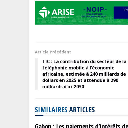
b
d
l
g
o
o
er
o
n
k
Article Précédent
TIC : La contribution du secteur de la
téléphonie mobile à l’économie
africaine, estimée à 240 milliards de
dollars en 2025 et attendue à 290
milliards d’ici 2030
SIMILAIRES
ARTICLES
Gabon : Les paiements d’intérêts de