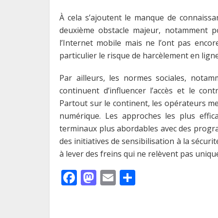
À cela s’ajoutent le manque de connaissa
deuxième obstacle majeur, notamment pou
l’Internet mobile mais ne l’ont pas encor
particulier le risque de harcèlement en lig
Par ailleurs, les normes sociales, nota
continuent d’influencer l’accès et le con
Partout sur le continent, les opérateurs me
numérique. Les approches les plus effic
terminaux plus abordables avec des prog
des initiatives de sensibilisation à la sécu
à lever des freins qui ne relèvent pas uniqu
F
M
E
P
ac
as
m
ar
e
to
ai
ta