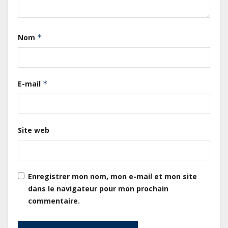
de la dette absorbent 20 à 30 % des
recettes, tandis que le service
total pourrait atteindre 80 à 115 %
Nom
*
des recettes budgétaires
(Rapport)
Société : Vives polémiques sur
E-mail
*
l’identité de Bombé Marcel auprès
de la communauté Babongo
Site web
Gabon : AGL confirme son
positionnement de partenaire de
référence pour les grands projets
industriels et d’infrastructures du
Enregistrer mon nom, mon e-mail et mon site
pays
dans le navigateur pour mon prochain
commentaire.
Tchad : Le gouvernement renforce
la numérisation des recettes
publiques avec 3 000 nouveaux