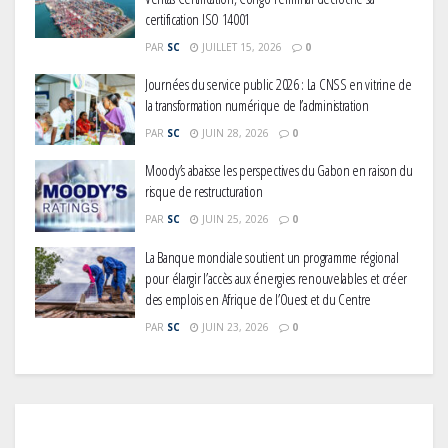
certification ISO 14001
PAR
SC
JUILLET 15, 2026
0
Journées du service public 2026 : La CNSS en vitrine de
la transformation numérique de l’administration
PAR
SC
JUIN 28, 2026
0
Moody’s abaisse les perspectives du Gabon en raison du
risque de restructuration
PAR
SC
JUIN 25, 2026
0
La Banque mondiale soutient un programme régional
pour élargir l’accès aux énergies renouvelables et créer
des emplois en Afrique de l’Ouest et du Centre
PAR
SC
JUIN 23, 2026
0