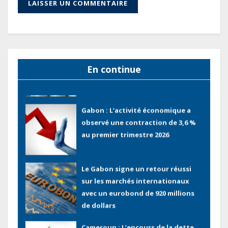
terminaux de paiement
électronique
Congo : L’encours total de la dette
publique oscille autour de 9 483
milliards de FCFA
En continue
Gabon : L’activité économique a
observé une contraction de 3,6 %
au premier trimestre 2026
Le Gabon signe un retour réussi
sur les marchés internationaux
avec un eurobond de 920 millions
de dollars
Cameroun : L’encours de la dette