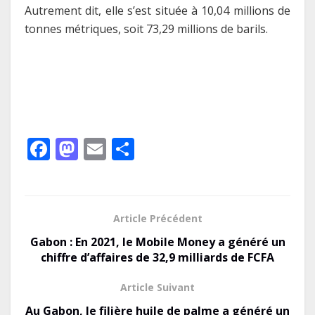
Autrement dit, elle s’est située à 10,04 millions de
tonnes métriques, soit 73,29 millions de barils.
F
M
E
P
ac
as
m
ar
e
to
ai
ta
b
d
l
g
Article Précédent
o
o
er
Gabon : En 2021, le Mobile Money a généré un
o
n
chiffre d’affaires de 32,9 milliards de FCFA
k
Le Gabon signe un retour réussi
Article Suivant
sur les marchés internationaux
Au Gabon, le filière huile de palme a généré un