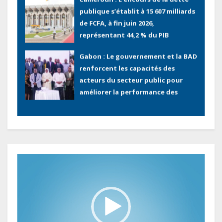
publique s’établit à 15 607 milliards
de FCFA, à fin juin 2026,
représentant 44,2 % du PIB
Gabon : Le gouvernement et la BAD
renforcent les capacités des
acteurs du secteur public pour
améliorer la performance des
projets
Sécurité sociale : Le Gabon et le
Burkina Faso procèdent à la
reddition des comptes des
exercices 2023, 2024 et 2025
Lecteur
vidéo
Gabon : Les paiements d’intérêts
de la dette absorbent 20 à 30 % des
recettes, tandis que le service
total pourrait atteindre 80 à 115 %
des recettes budgétaires