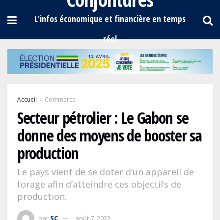
Accueil
Commerce
Secteur pétrolier : Le Gabon se
donne des moyens de booster sa
production
Le pays vient de se doter d’un appareil de
forage afin d’atteindre ces objectifs de
production.
par
SC
août 7, 2022