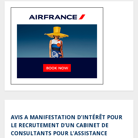
total pourrait atteindre 80 à 115 %
des recettes budgétaires
(Rapport)
Société : Vives polémiques sur
l’identité de Bombé Marcel auprès
de la communauté Babongo
Gabon : AGL confirme son
positionnement de partenaire de
référence pour les grands projets
industriels et d’infrastructures du
pays
AVIS A MANIFESTATION D’INTÉRÊT POUR
LE RECRUTEMENT D’UN CABINET DE
CONSULTANTS POUR L’ASSISTANCE