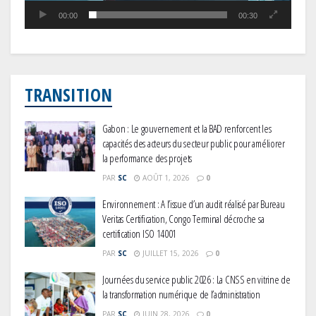
00:00
00:30
TRANSITION
Gabon : Le gouvernement et la BAD renforcent les
capacités des acteurs du secteur public pour améliorer
la performance des projets
PAR
SC
AOÛT 1, 2026
0
Environnement : A l’issue d’un audit réalisé par Bureau
Veritas Certification, Congo Terminal décroche sa
certification ISO 14001
PAR
SC
JUILLET 15, 2026
0
Journées du service public 2026 : La CNSS en vitrine de
la transformation numérique de l’administration
PAR
SC
JUIN 28, 2026
0