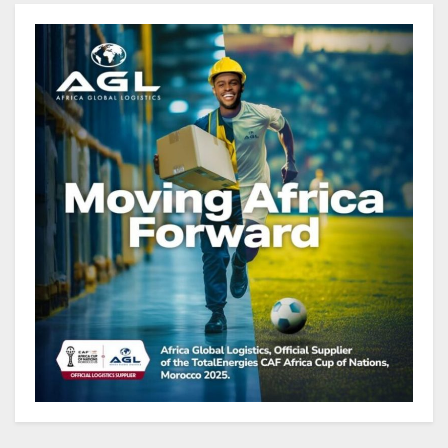
publique s’établit à 15 607 milliards
de FCFA, à fin juin 2026,
représentant 44,2 % du PIB
Gabon : Le gouvernement et la BAD
renforcent les capacités des
acteurs du secteur public pour
améliorer la performance des
projets
Gabon : Ismaël Bonkoungou, le
Directeur général en visite
d’inspection des grands chantiers
routiers d’EBOMAF BTP Gabon
dans la Ngounié
Gabon : Les paiements d’intérêts
de la dette absorbent 20 à 30 % des
recettes, tandis que le service