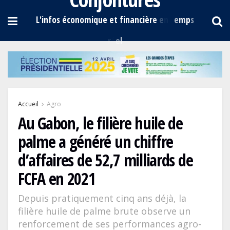
Accueil
Agro
Au Gabon, le filière huile de
palme a généré un chiffre
d’affaires de 52,7 milliards de
FCFA en 2021
Depuis pratiquement cinq ans déjà, la
filière huile de palme brute observe un
renforcement de ses performances agro-