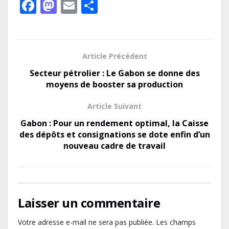
F
M
E
P
ac
as
m
ar
e
to
ai
ta
b
d
l
g
Article Précédent
o
o
er
Secteur pétrolier : Le Gabon se donne des
o
n
moyens de booster sa production
k
Article Suivant
Gabon : Pour un rendement optimal, la Caisse
des dépôts et consignations se dote enfin d’un
nouveau cadre de travail
Laisser un commentaire
Votre adresse e-mail ne sera pas publiée.
Les champs