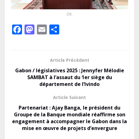
DR.
F
M
E
P
ac
as
m
ar
e
to
ai
ta
b
d
l
g
Article Précédent
o
o
er
Gabon / législatives 2025 : Jennyfer Mélodie
o
n
SAMBAT à l’assaut du 1er siège du
département de l’Ivindo
k
Article Suivant
Partenariat : Ajay Banga, le président du
Groupe de la Banque mondiale réaffirme son
engagement à accompagner le Gabon dans la
mise en œuvre de projets d’envergure
Le Gabon signe un retour réussi