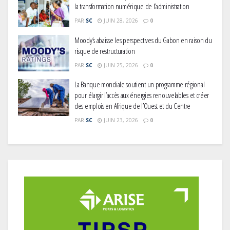
la transformation numérique de l’administration
PAR
SC
JUIN 28, 2026
0
Moody’s abaisse les perspectives du Gabon en raison du
risque de restructuration
PAR
SC
JUIN 25, 2026
0
La Banque mondiale soutient un programme régional
pour élargir l’accès aux énergies renouvelables et créer
des emplois en Afrique de l’Ouest et du Centre
PAR
SC
JUIN 23, 2026
0