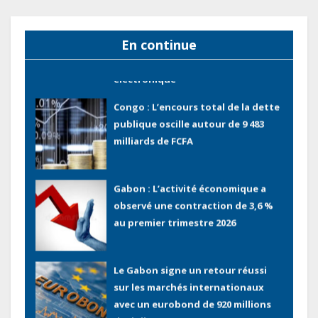
la numérisation des recettes
publiques avec 3 000 nouveaux
En continue
terminaux de paiement
électronique
Congo : L’encours total de la dette
publique oscille autour de 9 483
milliards de FCFA
Gabon : L’activité économique a
observé une contraction de 3,6 %
au premier trimestre 2026
Le Gabon signe un retour réussi
sur les marchés internationaux
avec un eurobond de 920 millions
de dollars