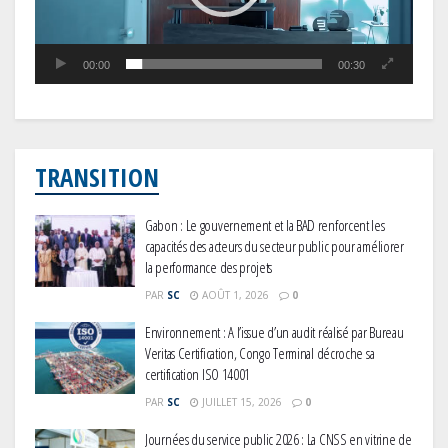
00:00
00:30
TRANSITION
Gabon : Le gouvernement et la BAD renforcent les
capacités des acteurs du secteur public pour améliorer
la performance des projets
PAR
SC
AOÛT 1, 2026
0
Environnement : A l’issue d’un audit réalisé par Bureau
Veritas Certification, Congo Terminal décroche sa
certification ISO 14001
PAR
SC
JUILLET 15, 2026
0
Journées du service public 2026 : La CNSS en vitrine de