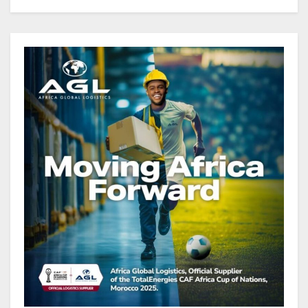
total pourrait atteindre 80 à 115 %
des recettes budgétaires
(Rapport)
Société : Vives polémiques sur
l’identité de Bombé Marcel auprès
de la communauté Babongo
Gabon : AGL confirme son
positionnement de partenaire de
référence pour les grands projets
industriels et d’infrastructures du
pays
Tchad : Le gouvernement renforce
la numérisation des recettes
publiques avec 3 000 nouveaux
terminaux de paiement
électronique