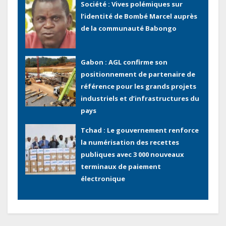
Gabon : AGL confirme son
positionnement de partenaire de
référence pour les grands projets
industriels et d’infrastructures du
pays
Tchad : Le gouvernement renforce
la numérisation des recettes
publiques avec 3 000 nouveaux
terminaux de paiement
électronique
Congo : L’encours total de la dette
publique oscille autour de 9 483
milliards de FCFA
Gabon : L’activité économique a
observé une contraction de 3,6 %
Lecteur