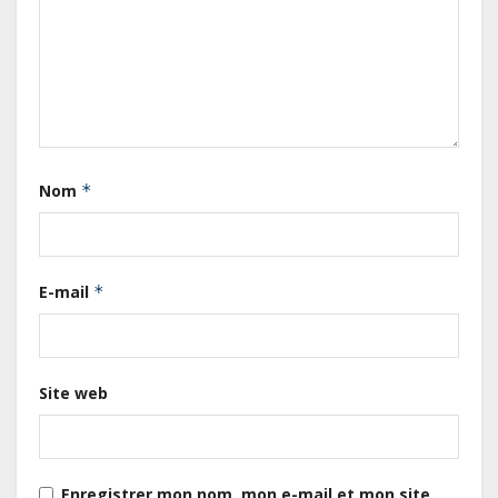
Gabon : L’activité économique a
observé une contraction de 3,6 %
au premier trimestre 2026
Le Gabon signe un retour réussi
Nom
*
sur les marchés internationaux
avec un eurobond de 920 millions
de dollars
E-mail
*
Cameroun : L’encours de la dette
publique s’établit à 15 607 milliards
de FCFA, à fin juin 2026,
représentant 44,2 % du PIB
Site web
Gabon : Le gouvernement et la BAD
renforcent les capacités des
acteurs du secteur public pour
Enregistrer mon nom, mon e-mail et mon site