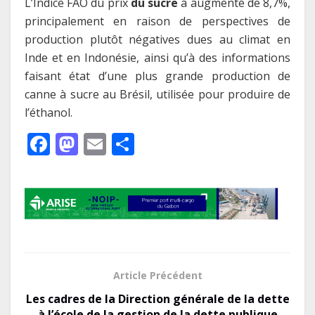
L’Indice FAO du prix
du sucre
a augmenté de 8,7%,
principalement en raison de perspectives de
production plutôt négatives dues au climat en
Inde et en Indonésie, ainsi qu’à des informations
faisant état d’une plus grande production de
canne à sucre au Brésil, utilisée pour produire de
l’éthanol.
F
M
E
P
ac
as
m
ar
e
to
ai
ta
b
d
l
g
o
o
er
o
n
k
Article Précédent
Les cadres de la Direction générale de la dette
à l’école de la gestion de la dette publique