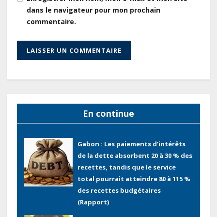
améliorer la performance des
dans le navigateur pour mon prochain
projets
commentaire.
Gabon : Ismaël Bonkoungou, le
Directeur général en visite
d’inspection des grands chantiers
routiers d’EBOMAF BTP Gabon
dans la Ngounié
Gabon : Les paiements d’intérêts
de la dette absorbent 20 à 30 % des
En continue
recettes, tandis que le service
total pourrait atteindre 80 à 115 %
des recettes budgétaires
(Rapport)
Société : Vives polémiques sur
l’identité de Bombé Marcel auprès
de la communauté Babongo