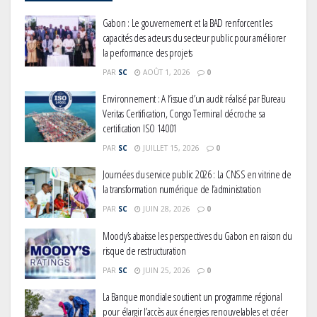
capacités des acteurs du secteur public pour améliorer
la performance des projets
PAR
SC
AOÛT 1, 2026
0
Environnement : A l’issue d’un audit réalisé par Bureau
Veritas Certification, Congo Terminal décroche sa
certification ISO 14001
PAR
SC
JUILLET 15, 2026
0
Journées du service public 2026 : La CNSS en vitrine de
la transformation numérique de l’administration
PAR
SC
JUIN 28, 2026
0
Moody’s abaisse les perspectives du Gabon en raison du
risque de restructuration
PAR
SC
JUIN 25, 2026
0
La Banque mondiale soutient un programme régional
pour élargir l’accès aux énergies renouvelables et créer
des emplois en Afrique de l’Ouest et du Centre
PAR
SC
JUIN 23, 2026
0