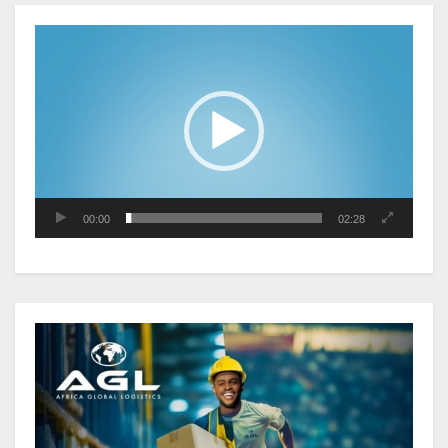
au premier trimestre 2026
vidéo
Le Gabon signe un retour réussi
sur les marchés internationaux
avec un eurobond de 920 millions
de dollars
00:00
02:28
Cameroun : L’encours de la dette
publique s’établit à 15 607 milliards
de FCFA, à fin juin 2026,
représentant 44,2 % du PIB
Gabon : Le gouvernement et la BAD
renforcent les capacités des
acteurs du secteur public pour
améliorer la performance des
projets
Gabon : Ismaël Bonkoungou, le