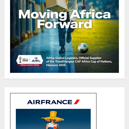
Directeur général en visite
d’inspection des grands chantiers
routiers d’EBOMAF BTP Gabon
dans la Ngounié
Gabon : Les paiements d’intérêts
de la dette absorbent 20 à 30 % des
recettes, tandis que le service
total pourrait atteindre 80 à 115 %
des recettes budgétaires
(Rapport)
Société : Vives polémiques sur
l’identité de Bombé Marcel auprès
de la communauté Babongo
Gabon : AGL confirme son
positionnement de partenaire de