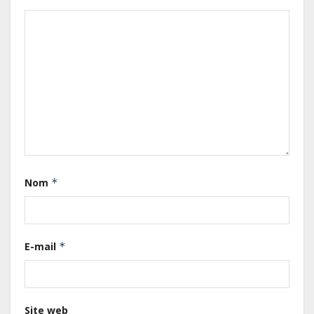
Le Gabon signe un retour réussi
sur les marchés internationaux
avec un eurobond de 920 millions
Nom
*
de dollars
Cameroun : L’encours de la dette
publique s’établit à 15 607 milliards
E-mail
*
de FCFA, à fin juin 2026,
représentant 44,2 % du PIB
Gabon : Le gouvernement et la BAD
Site web