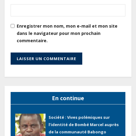
renforcent les capacités des
acteurs du secteur public pour
améliorer la performance des
projets
Enregistrer mon nom, mon e-mail et mon site
dans le navigateur pour mon prochain
Sécurité sociale : Le Gabon et le
commentaire.
Burkina Faso procèdent à la
reddition des comptes des
exercices 2023, 2024 et 2025
Gabon : Les paiements d’intérêts
de la dette absorbent 20 à 30 % des
recettes, tandis que le service
total pourrait atteindre 80 à 115 %
En continue
des recettes budgétaires
(Rapport)
Société : Vives polémiques sur
l’identité de Bombé Marcel auprès
de la communauté Babongo