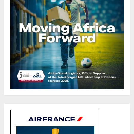
Sécurité sociale : Le Gabon et le
Burkina Faso procèdent à la
reddition des comptes des
exercices 2023, 2024 et 2025
Gabon : Les paiements d’intérêts
de la dette absorbent 20 à 30 % des
recettes, tandis que le service
total pourrait atteindre 80 à 115 %
des recettes budgétaires
(Rapport)
Société : Vives polémiques sur
l’identité de Bombé Marcel auprès
de la communauté Babongo
Gabon : AGL confirme son
positionnement de partenaire de