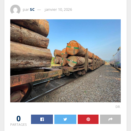
par
SC
janvier 10, 2026
DR.
0
PARTAGES