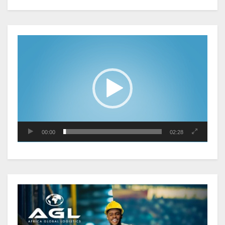
observé une contraction de 3,6 %
au premier trimestre 2026
Lecteur
vidéo
Le Gabon signe un retour réussi
sur les marchés internationaux
avec un eurobond de 920 millions
de dollars
Cameroun : L’encours de la dette
publique s’établit à 15 607 milliards
00:00
02:28
de FCFA, à fin juin 2026,
représentant 44,2 % du PIB
Gabon : Le gouvernement et la BAD
renforcent les capacités des
acteurs du secteur public pour
améliorer la performance des
projets