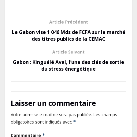
ac
as
m
ar
e
to
ai
ta
b
d
l
g
Article Précédent
o
o
er
Le Gabon vise 1 046 Mds de FCFA sur le marché
o
n
des titres publics de la CEMAC
k
Article Suivant
Gabon : Kinguélé Aval, l’une des clés de sortie
du stress énergétique
Laisser un commentaire
Votre adresse e-mail ne sera pas publiée.
Les champs
obligatoires sont indiqués avec
*
Commentaire
*