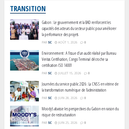
TRANSITION
Gabon : Le gouvernement et la BAD renforcent les
capacités des acteurs du secteur public pour améliorer
la performance des projets
PAR
SC
AOÛT 1, 2026
0
Environnement : A l’issue d’un audit réalisé par Bureau
Veritas Certification, Congo Terminal décroche sa
certification ISO 14001
PAR
SC
JUILLET 15, 2026
0
Journées du service public 2026 : La CNSS en vitrine de
la transformation numérique de l’administration
PAR
SC
JUIN 28, 2026
0
Moody’s abaisse les perspectives du Gabon en raison du
risque de restructuration
PAR
SC
JUIN 25, 2026
0