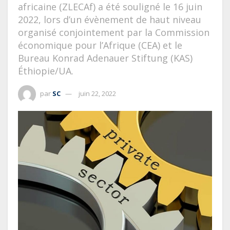
africaine (ZLECAf) a été souligné le 16 juin
2022, lors d’un évènement de haut niveau
organisé conjointement par la Commission
économique pour l’Afrique (CEA) et le
Bureau Konrad Adenauer Stiftung (KAS)
Éthiopie/UA.
par
SC
juin 22, 2022