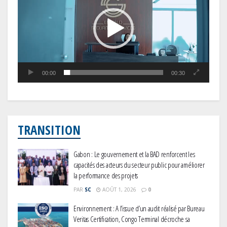
00:00
00:30
TRANSITION
Gabon : Le gouvernement et la BAD renforcent les
capacités des acteurs du secteur public pour améliorer
la performance des projets
PAR
SC
AOÛT 1, 2026
0
Environnement : A l’issue d’un audit réalisé par Bureau
Veritas Certification, Congo Terminal décroche sa