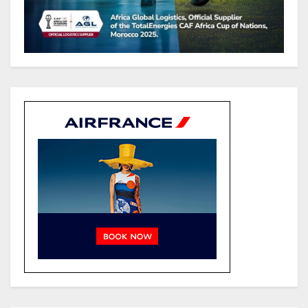
des recettes budgétaires
(Rapport)
Société : Vives polémiques sur
l’identité de Bombé Marcel auprès
de la communauté Babongo
Gabon : AGL confirme son
positionnement de partenaire de
référence pour les grands projets
industriels et d’infrastructures du
pays
Tchad : Le gouvernement renforce
la numérisation des recettes
publiques avec 3 000 nouveaux
terminaux de paiement
électronique