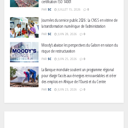
certification ISO 14001
PAR
SC
JUILLET 15, 2026
0
Journées du service public 2026 : La CNSS en vitrine de
la transformation numérique de l’administration
PAR
SC
JUIN 28, 2026
0
Moody’s abaisse les perspectives du Gabon en raison du
risque de restructuration
PAR
SC
JUIN 25, 2026
0
La Banque mondiale soutient un programme régional
pour élargir l’accès aux énergies renouvelables et créer
des emplois en Afrique de l’Ouest et du Centre
PAR
SC
JUIN 23, 2026
0