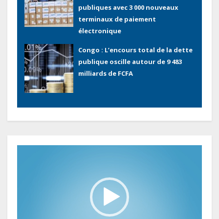
publiques avec 3 000 nouveaux
terminaux de paiement
électronique
Congo : L’encours total de la dette
publique oscille autour de 9 483
milliards de FCFA
Gabon : L’activité économique a
observé une contraction de 3,6 %
au premier trimestre 2026
Lecteur
vidéo
Le Gabon signe un retour réussi
sur les marchés internationaux
avec un eurobond de 920 millions
de dollars
Cameroun : L’encours de la dette