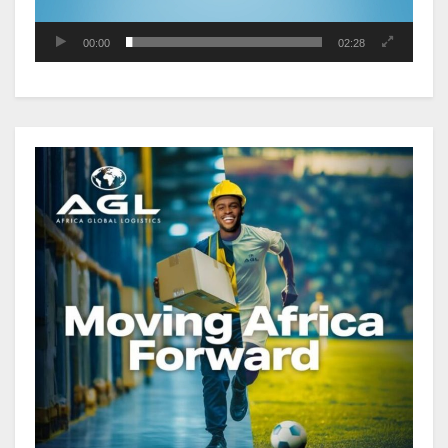
publique s’établit à 15 607 milliards
00:00
02:28
de FCFA, à fin juin 2026,
représentant 44,2 % du PIB
Gabon : Le gouvernement et la BAD
renforcent les capacités des
acteurs du secteur public pour
améliorer la performance des
projets
Sécurité sociale : Le Gabon et le
Burkina Faso procèdent à la
reddition des comptes des
exercices 2023, 2024 et 2025
Gabon : Les paiements d’intérêts
de la dette absorbent 20 à 30 % des
recettes, tandis que le service
total pourrait atteindre 80 à 115 %