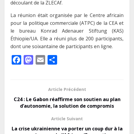
découlant de la ZLECAf.
La réunion était organisée par le Centre africain
pour la politique commerciale (ATPC) de la CEA et
le bureau Konrad Adenauer Stiftung (KAS)
Éthiopie/UA. Elle a réuni plus de 200 participants,
dont une soixantaine de participants en ligne.
F
M
E
P
ac
as
m
ar
e
to
ai
ta
b
d
l
g
Article Précédent
o
o
er
C24 : Le Gabon réaffirme son soutien au plan
o
n
d’autonomie, la solution de compromis
k
Article Suivant
La crise ukrainienne va porter un coup dur à la