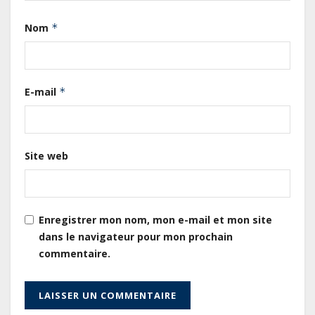
avec un eurobond de 920 millions
Nom
*
de dollars
Cameroun : L’encours de la dette
publique s’établit à 15 607 milliards
E-mail
*
de FCFA, à fin juin 2026,
représentant 44,2 % du PIB
Gabon : Le gouvernement et la BAD
Site web
renforcent les capacités des
acteurs du secteur public pour
améliorer la performance des
projets
Enregistrer mon nom, mon e-mail et mon site
dans le navigateur pour mon prochain
Sécurité sociale : Le Gabon et le
commentaire.
Burkina Faso procèdent à la
reddition des comptes des
exercices 2023, 2024 et 2025