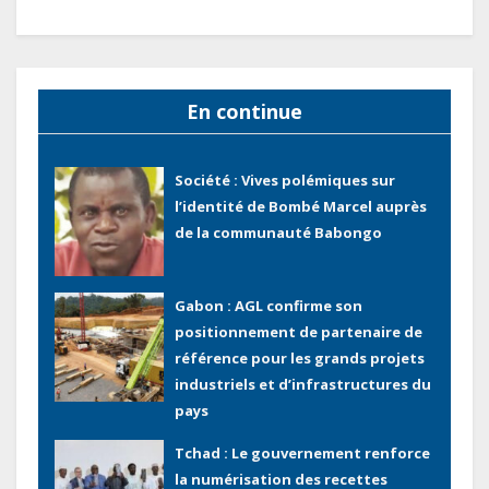
Gabon : Les paiements d’intérêts
de la dette absorbent 20 à 30 % des
recettes, tandis que le service
total pourrait atteindre 80 à 115 %
En continue
des recettes budgétaires
(Rapport)
Société : Vives polémiques sur
l’identité de Bombé Marcel auprès
de la communauté Babongo
Gabon : AGL confirme son
positionnement de partenaire de
référence pour les grands projets
industriels et d’infrastructures du
pays
Tchad : Le gouvernement renforce
la numérisation des recettes