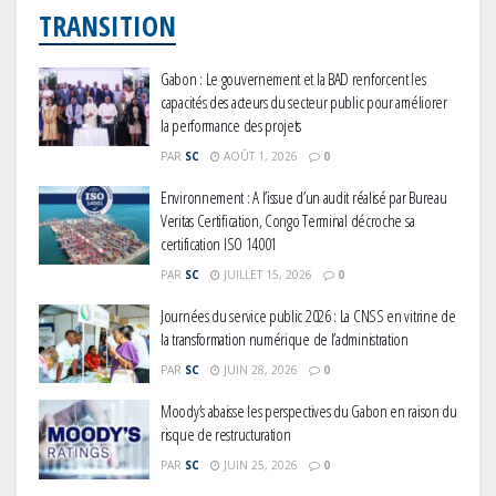
TRANSITION
Gabon : Le gouvernement et la BAD renforcent les
capacités des acteurs du secteur public pour améliorer
la performance des projets
PAR
SC
AOÛT 1, 2026
0
Environnement : A l’issue d’un audit réalisé par Bureau
Veritas Certification, Congo Terminal décroche sa
certification ISO 14001
PAR
SC
JUILLET 15, 2026
0
Journées du service public 2026 : La CNSS en vitrine de
la transformation numérique de l’administration
PAR
SC
JUIN 28, 2026
0
Moody’s abaisse les perspectives du Gabon en raison du
risque de restructuration
PAR
SC
JUIN 25, 2026
0