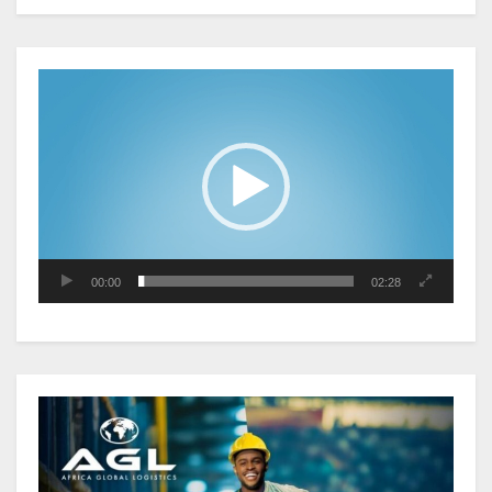
au premier trimestre 2026
Le Gabon signe un retour réussi
Lecteur
sur les marchés internationaux
vidéo
avec un eurobond de 920 millions
de dollars
Cameroun : L’encours de la dette
publique s’établit à 15 607 milliards
de FCFA, à fin juin 2026,
représentant 44,2 % du PIB
00:00
02:28
Gabon : Le gouvernement et la BAD
renforcent les capacités des
acteurs du secteur public pour
améliorer la performance des
projets
Sécurité sociale : Le Gabon et le