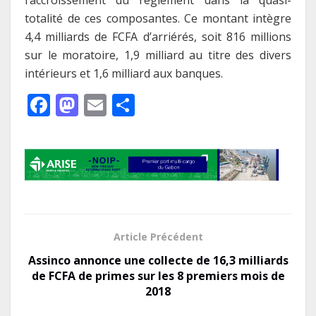
totalité de ces composantes. Ce montant intègre
4,4 milliards de FCFA d’arriérés, soit 816 millions
sur le moratoire, 1,9 milliard au titre des divers
intérieurs et 1,6 milliard aux banques.
F
M
E
P
ac
as
m
ar
e
to
ai
ta
b
d
l
g
o
o
er
o
n
k
Article Précédent
Assinco annonce une collecte de 16,3 milliards
de FCFA de primes sur les 8 premiers mois de
2018