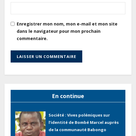
améliorer la performance des
projets
Sécurité sociale : Le Gabon et le
Enregistrer mon nom, mon e-mail et mon site
Burkina Faso procèdent à la
dans le navigateur pour mon prochain
reddition des comptes des
commentaire.
exercices 2023, 2024 et 2025
Gabon : Les paiements d’intérêts
de la dette absorbent 20 à 30 % des
recettes, tandis que le service
total pourrait atteindre 80 à 115 %
des recettes budgétaires
(Rapport)
En continue
Société : Vives polémiques sur
l’identité de Bombé Marcel auprès
de la communauté Babongo