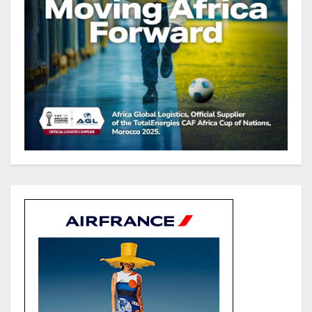
projets
Gabon : Ismaël Bonkoungou, le
Directeur général en visite
d’inspection des grands chantiers
routiers d’EBOMAF BTP Gabon
dans la Ngounié
Gabon : Les paiements d’intérêts
de la dette absorbent 20 à 30 % des
recettes, tandis que le service
total pourrait atteindre 80 à 115 %
des recettes budgétaires
(Rapport)
Société : Vives polémiques sur
l’identité de Bombé Marcel auprès
de la communauté Babongo