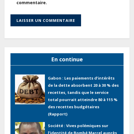
commentaire.
renforcent les capacités des
acteurs du secteur public pour
améliorer la performance des
projets
Gabon : Ismaël Bonkoungou, le
Directeur général en visite
d’inspection des grands chantiers
En continue
routiers d’EBOMAF BTP Gabon
dans la Ngounié
Gabon : Les paiements d’intérêts
de la dette absorbent 20 à 30 % des
recettes, tandis que le service
total pourrait atteindre 80 à 115 %
des recettes budgétaires
(Rapport)
Société : Vives polémiques sur
l’identité de Bombé Marcel auprès