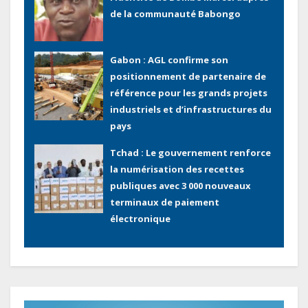
de la communauté Babongo
Gabon : AGL confirme son
positionnement de partenaire de
référence pour les grands projets
industriels et d’infrastructures du
pays
Tchad : Le gouvernement renforce
la numérisation des recettes
publiques avec 3 000 nouveaux
terminaux de paiement
électronique
Congo : L’encours total de la dette
publique oscille autour de 9 483
milliards de FCFA
Lecteur