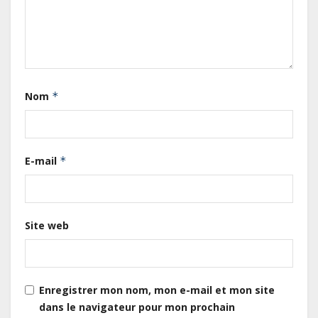
Gabon : L’activité économique a
observé une contraction de 3,6 %
Nom
*
au premier trimestre 2026
Le Gabon signe un retour réussi
E-mail
*
sur les marchés internationaux
avec un eurobond de 920 millions
de dollars
Site web
Cameroun : L’encours de la dette
publique s’établit à 15 607 milliards
de FCFA, à fin juin 2026,
représentant 44,2 % du PIB
Enregistrer mon nom, mon e-mail et mon site
dans le navigateur pour mon prochain
Gabon : Le gouvernement et la BAD