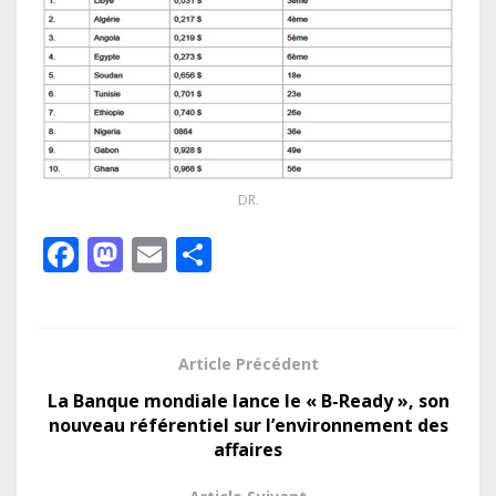
DR.
F
M
E
P
ac
as
m
ar
e
to
ai
ta
b
d
l
g
Article Précédent
o
o
er
La Banque mondiale lance le « B-Ready », son
o
n
nouveau référentiel sur l’environnement des
affaires
k