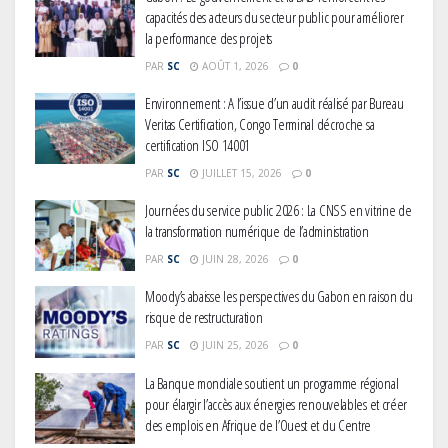
capacités des acteurs du secteur public pour améliorer
la performance des projets
PAR
SC
AOÛT 1, 2026
0
Environnement : A l’issue d’un audit réalisé par Bureau
Veritas Certification, Congo Terminal décroche sa
certification ISO 14001
PAR
SC
JUILLET 15, 2026
0
Journées du service public 2026 : La CNSS en vitrine de
la transformation numérique de l’administration
PAR
SC
JUIN 28, 2026
0
Moody’s abaisse les perspectives du Gabon en raison du
risque de restructuration
PAR
SC
JUIN 25, 2026
0
La Banque mondiale soutient un programme régional
pour élargir l’accès aux énergies renouvelables et créer
des emplois en Afrique de l’Ouest et du Centre