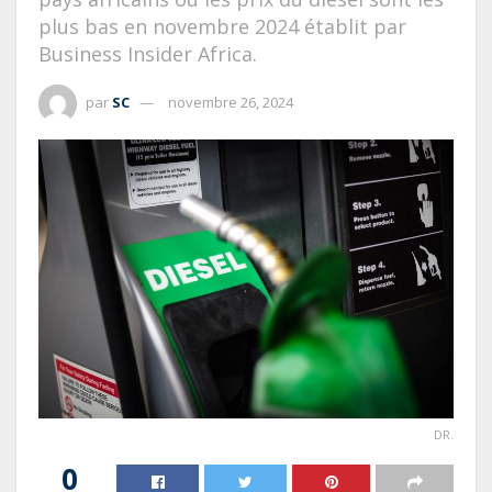
plus bas en novembre 2024 établit par
Business Insider Africa.
par
SC
novembre 26, 2024
DR.
0