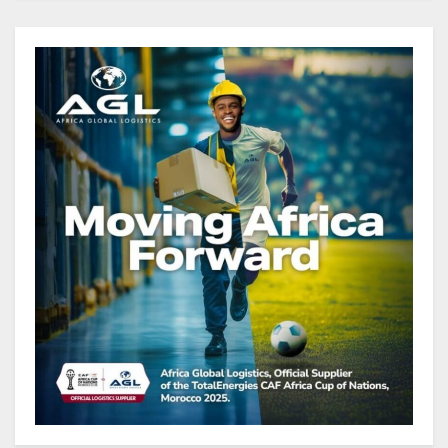
Gabon : Le gouvernement et la BAD
renforcent les capacités des
acteurs du secteur public pour
améliorer la performance des
projets
Sécurité sociale : Le Gabon et le
Burkina Faso procèdent à la
reddition des comptes des
exercices 2023, 2024 et 2025
Gabon : Les paiements d’intérêts
de la dette absorbent 20 à 30 % des
recettes, tandis que le service
total pourrait atteindre 80 à 115 %
des recettes budgétaires
(Rapport)
Société : Vives polémiques sur
l’identité de Bombé Marcel auprès