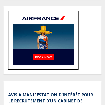
de la communauté Babongo
Gabon : AGL confirme son
positionnement de partenaire de
référence pour les grands projets
industriels et d’infrastructures du
pays
Tchad : Le gouvernement renforce
la numérisation des recettes
publiques avec 3 000 nouveaux
terminaux de paiement
électronique
AVIS A MANIFESTATION D’INTÉRÊT POUR
LE RECRUTEMENT D’UN CABINET DE