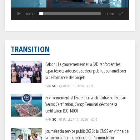
00:00
00:30
TRANSITION
Gabon : Le gouvernement et la BAD renforcent les
capacités des acteurs du secteur public pour améliorer
la performance des projets
PAR
SC
AOÛT 1, 2026
0
Environnement : A l’issue d’un audit réalisé par Bureau
Veritas Certification, Congo Terminal décroche sa
certification ISO 14001
PAR
SC
JUILLET 15, 2026
0
Journées du service public 2026 : La CNSS en vitrine de
la transformation numérique de l’administration