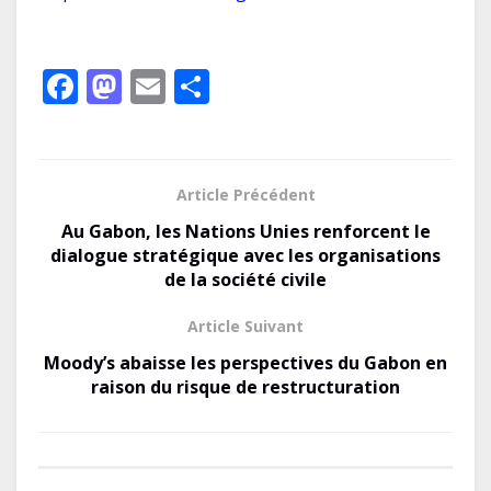
F
M
E
P
ac
as
m
ar
e
to
ai
ta
b
d
l
g
Article Précédent
o
o
er
Au Gabon, les Nations Unies renforcent le
o
n
dialogue stratégique avec les organisations
de la société civile
k
Article Suivant
Moody’s abaisse les perspectives du Gabon en
raison du risque de restructuration