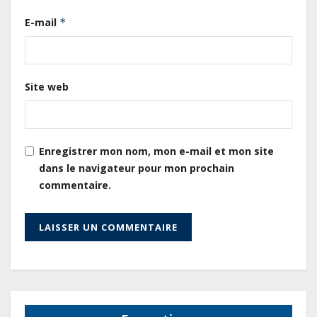
publique s’établit à 15 607 milliards
E-mail
*
de FCFA, à fin juin 2026,
représentant 44,2 % du PIB
Gabon : Le gouvernement et la BAD
Site web
renforcent les capacités des
acteurs du secteur public pour
améliorer la performance des
projets
Enregistrer mon nom, mon e-mail et mon site
dans le navigateur pour mon prochain
Sécurité sociale : Le Gabon et le
commentaire.
Burkina Faso procèdent à la
reddition des comptes des
exercices 2023, 2024 et 2025
Gabon : Les paiements d’intérêts
de la dette absorbent 20 à 30 % des
recettes, tandis que le service
total pourrait atteindre 80 à 115 %