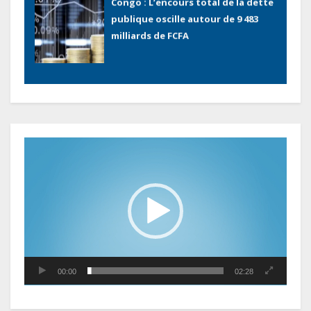
Congo : L’encours total de la dette
publique oscille autour de 9 483
milliards de FCFA
Gabon : L’activité économique a
observé une contraction de 3,6 %
au premier trimestre 2026
Lecteur
vidéo
Le Gabon signe un retour réussi
sur les marchés internationaux
avec un eurobond de 920 millions
de dollars
Cameroun : L’encours de la dette
publique s’établit à 15 607 milliards
00:00
02:28
de FCFA, à fin juin 2026,
représentant 44,2 % du PIB