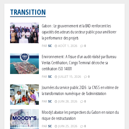
TRANSITION
Gabon : Le gouvernement et la BAD renforcent les
capacités des acteurs du secteur public pour améliorer
la performance des projets
PAR
SC
AOÛT 1, 2026
0
Environnement : A l’issue d’un audit réalisé par Bureau
Veritas Certification, Congo Terminal décroche sa
certification ISO 14001
PAR
SC
JUILLET 15, 2026
0
Journées du service public 2026 : La CNSS en vitrine de
la transformation numérique de l’administration
PAR
SC
JUIN 28, 2026
0
Moody’s abaisse les perspectives du Gabon en raison du
risque de restructuration
PAR
SC
JUIN 25, 2026
0