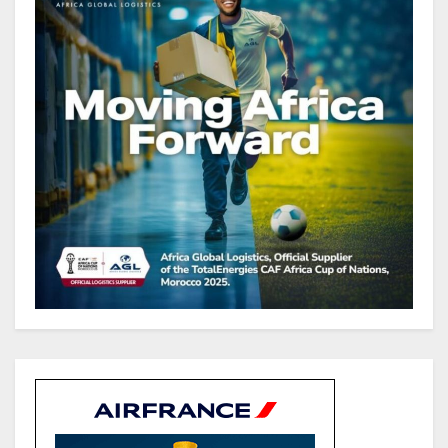
Sécurité sociale : Le Gabon et le
Burkina Faso procèdent à la
reddition des comptes des
exercices 2023, 2024 et 2025
Gabon : Les paiements d’intérêts
de la dette absorbent 20 à 30 % des
recettes, tandis que le service
total pourrait atteindre 80 à 115 %
des recettes budgétaires
(Rapport)
Société : Vives polémiques sur
l’identité de Bombé Marcel auprès
de la communauté Babongo
Gabon : AGL confirme son
positionnement de partenaire de