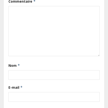
Commentaire
*
Le Gabon signe un retour réussi
sur les marchés internationaux
avec un eurobond de 920 millions
Nom
*
de dollars
Cameroun : L’encours de la dette
publique s’établit à 15 607 milliards
E-mail
*
de FCFA, à fin juin 2026,
représentant 44,2 % du PIB
Gabon : Le gouvernement et la BAD