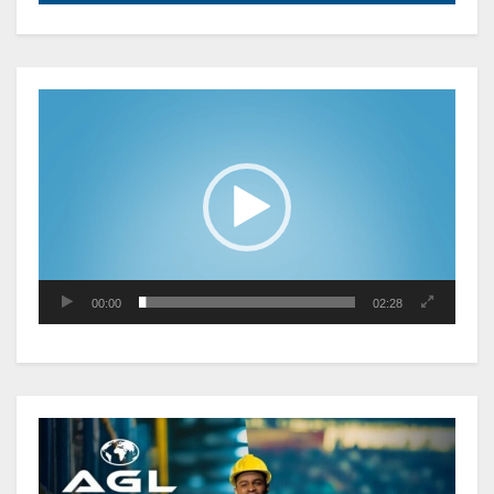
Gabon : L’activité économique a
observé une contraction de 3,6 %
au premier trimestre 2026
Lecteur
vidéo
Le Gabon signe un retour réussi
sur les marchés internationaux
avec un eurobond de 920 millions
de dollars
Cameroun : L’encours de la dette
publique s’établit à 15 607 milliards
00:00
02:28
de FCFA, à fin juin 2026,
représentant 44,2 % du PIB
Gabon : Le gouvernement et la BAD
renforcent les capacités des
acteurs du secteur public pour
améliorer la performance des
projets