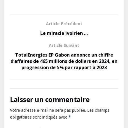
ac
as
m
ar
e
to
ai
ta
b
d
l
g
Article Précédent
o
o
er
Le miracle ivoirien …
o
n
Article Suivant
k
TotalEnergies EP Gabon annonce un chiffre
d’affaires de 465 millions de dollars en 2024, en
progression de 5% par rapport à 2023
Laisser un commentaire
Votre adresse e-mail ne sera pas publiée.
Les champs
obligatoires sont indiqués avec
*