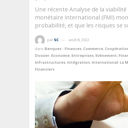
Une récente Analyse de la viabilit
monétaire international (FMI) mont
probabilité, et que les risques se 
par
SC
août 8, 2022
dans
Banques - Finances
,
Commerce
,
Coopératio
Dossier
,
Economie
,
Entreprises
,
Evènement
,
Fina
Infrastructures
,
Intégration
,
International
,
La M
Financiers