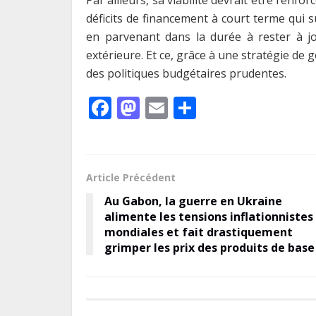
Par ailleurs, sa viabilité devrait être renf
déficits de financement à court terme qui s
en parvenant dans la durée à rester à jo
extérieure. Et ce, grâce à une stratégie de 
des politiques budgétaires prudentes.
F
M
E
P
ac
as
m
ar
e
to
ai
ta
b
d
l
g
Article Précédent
o
o
er
Au Gabon, la guerre en Ukraine
o
n
alimente les tensions inflationnistes
mondiales et fait drastiquement
k
grimper les prix des produits de base