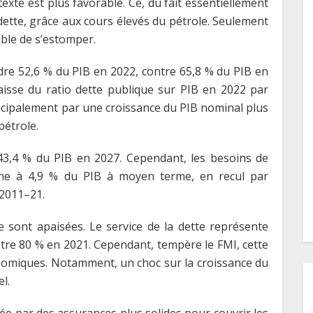
exte est plus favorable. Ce, du fait essentiellement
 dette, grâce aux cours élevés du pétrole. Seulement
ible de s’estomper.
dre 52,6 % du PIB en 2022, contre 65,8 % du PIB en
aisse du ratio dette publique sur PIB en 2022 par
ncipalement par une croissance du PIB nominal plus
pétrole.
 43,4 % du PIB en 2027. Cependant, les besoins de
nne à 4,9 % du PIB à moyen terme, en recul par
 2011–21.
 se sont apaisées. Le service de la dette représente
tre 80 % en 2021. Cependant, tempère le FMI, cette
nomiques. Notamment, un choc sur la croissance du
l.