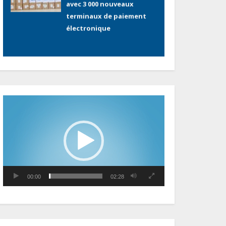
la dette publique oscille
autour de 9 483 milliards
de FCFA
Gabon : L’activité
économique a observé
une contraction de 3,6 %
au premier trimestre 2026
Lecteur
vidéo
Le Gabon signe un retour
réussi sur les marchés
internationaux avec un
eurobond de 920 millions
de dollars
00:00
02:28
Cameroun : L’encours de la
dette publique s’établit à
15 607 milliards de FCFA, à
fin juin 2026, représentant