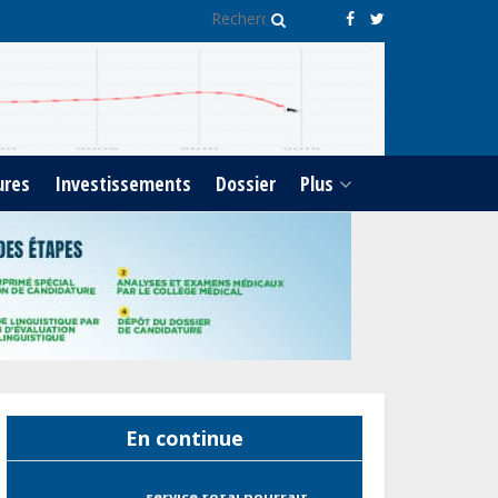
capacités des acteurs du
secteur public pour
améliorer la performance
des projets
Sécurité sociale : Le Gabon
et le Burkina Faso
ures
Investissements
Dossier
Plus
procèdent à la reddition
des comptes des exercices
2023, 2024 et 2025
Gabon : Les paiements
d’intérêts de la dette
absorbent 20 à 30 % des
recettes, tandis que le
service total pourrait
atteindre 80 à 115 % des
En continue
recettes budgétaires
(Rapport)