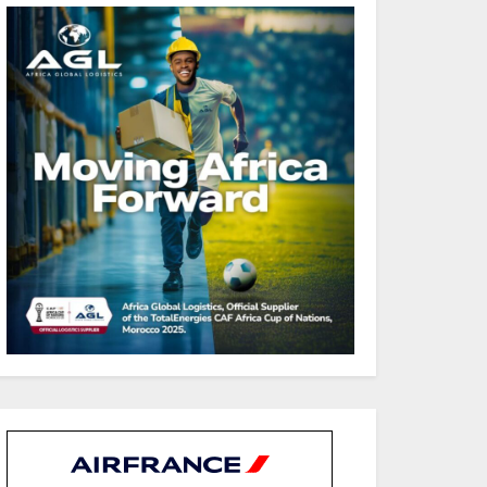
44,2 % du PIB
Gabon : Le gouvernement
et la BAD renforcent les
capacités des acteurs du
secteur public pour
améliorer la performance
des projets
Sécurité sociale : Le Gabon
et le Burkina Faso
procèdent à la reddition
des comptes des exercices
2023, 2024 et 2025
Gabon : Les paiements
d’intérêts de la dette
absorbent 20 à 30 % des
recettes, tandis que le
service total pourrait