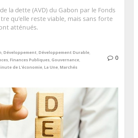
é de la dette (AVD) du Gabon par le Fonds
re qu’elle reste viable, mais sans forte
sont atténués.
n
,
Développement
,
Développement Durable
,
0
nces
,
Finances Publiques
,
Gouvernance
,
inute de L'économie
,
La Une
,
Marchés