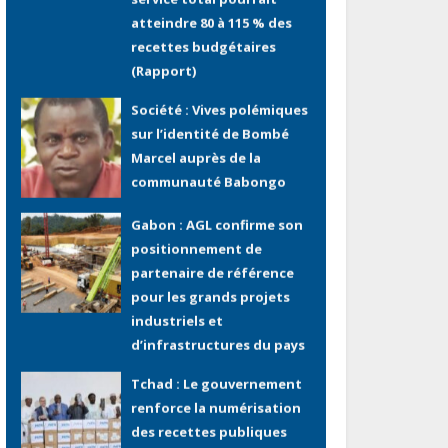
Société : Vives polémiques
sur l’identité de Bombé
Marcel auprès de la
communauté Babongo
Gabon : AGL confirme son
positionnement de
partenaire de référence
pour les grands projets
industriels et
d’infrastructures du pays
Tchad : Le gouvernement
renforce la numérisation
des recettes publiques
avec 3 000 nouveaux
terminaux de paiement
électronique
Congo : L’encours total de