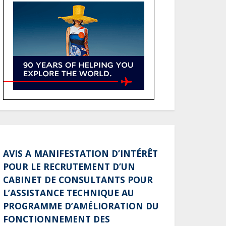
atteindre 80 à 115 % des
recettes budgétaires
(Rapport)
Société : Vives polémiques
sur l’identité de Bombé
Marcel auprès de la
communauté Babongo
Gabon : AGL confirme son
positionnement de
partenaire de référence
pour les grands projets
AVIS A MANIFESTATION D’INTÉRÊT
industriels et
POUR LE RECRUTEMENT D’UN
d’infrastructures du pays
CABINET DE CONSULTANTS POUR
Tchad : Le gouvernement
L’ASSISTANCE TECHNIQUE AU
renforce la numérisation
PROGRAMME D’AMÉLIORATION DU
des recettes publiques
FONCTIONNEMENT DES
avec 3 000 nouveaux