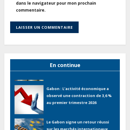
dans le navigateur pour mon prochain
commentaire.
Tchad : Le gouvernement renforce
la numérisation des recettes
publiques avec 3 000 nouveaux
terminaux de paiement
électronique
Congo : L’encours total de la dette
publique oscille autour de 9 483
milliards de FCFA
En continue
Gabon : L’activité économique a
observé une contraction de 3,6 %
au premier trimestre 2026
Le Gabon signe un retour réussi
sur les marchés internationaux