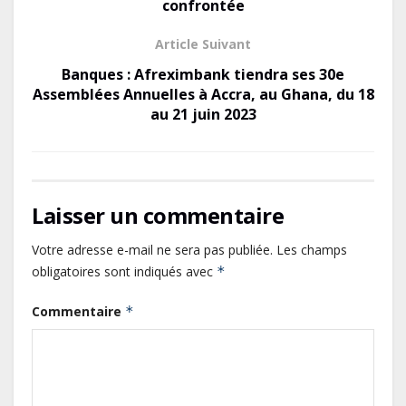
confrontée
Le Gabon signe un retour réussi
Article Suivant
sur les marchés internationaux
Banques : Afreximbank tiendra ses 30e
avec un eurobond de 920 millions
Assemblées Annuelles à Accra, au Ghana, du 18
de dollars
au 21 juin 2023
Cameroun : L’encours de la dette
publique s’établit à 15 607 milliards
de FCFA, à fin juin 2026,
Laisser un commentaire
représentant 44,2 % du PIB
Gabon : Le gouvernement et la BAD
Votre adresse e-mail ne sera pas publiée.
Les champs
renforcent les capacités des
obligatoires sont indiqués avec
*
acteurs du secteur public pour
Commentaire
*
améliorer la performance des
projets
Sécurité sociale : Le Gabon et le
Burkina Faso procèdent à la