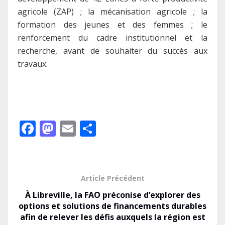
agricole (ZAP) ; la mécanisation agricole ; la
formation des jeunes et des femmes ; le
renforcement du cadre institutionnel et la
recherche, avant de souhaiter du succès aux
travaux.
F
M
E
P
ac
as
m
ar
e
to
ai
ta
b
d
l
g
Article Précédent
o
o
er
À Libreville, la FAO préconise d’explorer des
o
n
options et solutions de financements durables
afin de relever les défis auxquels la région est
k