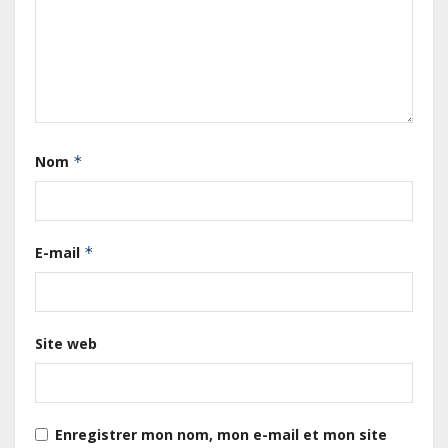
reddition des comptes des
exercices 2023, 2024 et 2025
Gabon : Les paiements d’intérêts
de la dette absorbent 20 à 30 % des
recettes, tandis que le service
total pourrait atteindre 80 à 115 %
Nom
*
des recettes budgétaires
(Rapport)
Société : Vives polémiques sur
E-mail
*
l’identité de Bombé Marcel auprès
de la communauté Babongo
Site web
Gabon : AGL confirme son
positionnement de partenaire de
référence pour les grands projets
industriels et d’infrastructures du
Enregistrer mon nom, mon e-mail et mon site
pays