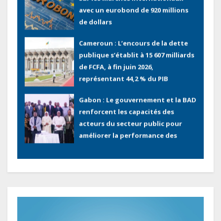
avec un eurobond de 920 millions
de dollars
Cameroun : L’encours de la dette
publique s’établit à 15 607 milliards
de FCFA, à fin juin 2026,
représentant 44,2 % du PIB
Gabon : Le gouvernement et la BAD
renforcent les capacités des
acteurs du secteur public pour
améliorer la performance des
projets
Sécurité sociale : Le Gabon et le
Burkina Faso procèdent à la
reddition des comptes des
exercices 2023, 2024 et 2025
Lecteur
vidéo
Gabon : Les paiements d’intérêts