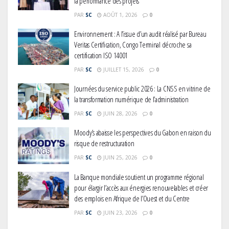
la performance des projets
PAR
SC
AOÛT 1, 2026
0
Environnement : A l’issue d’un audit réalisé par Bureau
Veritas Certification, Congo Terminal décroche sa
certification ISO 14001
PAR
SC
JUILLET 15, 2026
0
Journées du service public 2026 : La CNSS en vitrine de
la transformation numérique de l’administration
PAR
SC
JUIN 28, 2026
0
Moody’s abaisse les perspectives du Gabon en raison du
risque de restructuration
PAR
SC
JUIN 25, 2026
0
La Banque mondiale soutient un programme régional
pour élargir l’accès aux énergies renouvelables et créer
des emplois en Afrique de l’Ouest et du Centre
PAR
SC
JUIN 23, 2026
0