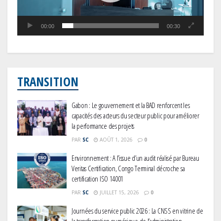
00:00
00:30
TRANSITION
Gabon : Le gouvernement et la BAD renforcent les
capacités des acteurs du secteur public pour améliorer
la performance des projets
PAR
SC
AOÛT 1, 2026
0
Environnement : A l’issue d’un audit réalisé par Bureau
Veritas Certification, Congo Terminal décroche sa
certification ISO 14001
PAR
SC
JUILLET 15, 2026
0
Journées du service public 2026 : La CNSS en vitrine de
la transformation numérique de l’administration
PAR
SC
JUIN 28, 2026
0