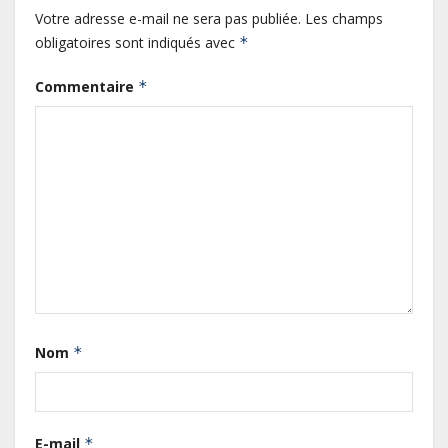
Votre adresse e-mail ne sera pas publiée.
Les champs
obligatoires sont indiqués avec
*
Commentaire
*
Gabon : L’activité économique a
observé une contraction de 3,6 %
au premier trimestre 2026
Nom
*
Le Gabon signe un retour réussi
sur les marchés internationaux
avec un eurobond de 920 millions
de dollars
E-mail
*