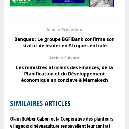
b
d
l
g
o
o
er
o
n
k
Article Précédent
Banques : Le groupe BGFIBank confirme son
statut de leader en Afrique centrale
Article Suivant
Les ministres africains des Finances, de la
Planification et du Développement
économique en conclave à Marrakech
SIMILAIRES
ARTICLES
Olam Rubber Gabon et la Coopérative des planteurs
villageois d’hévéaculture renouvellent leur contrat