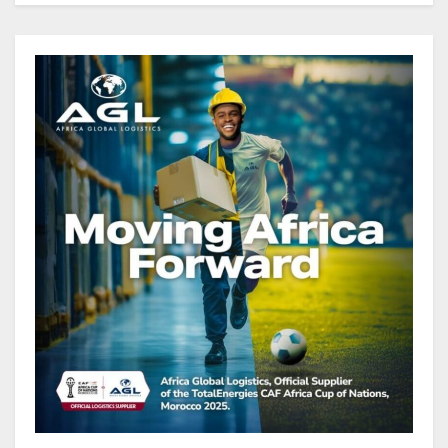
de FCFA, à fin juin 2026,
représentant 44,2 % du PIB
Gabon : Le gouvernement et la BAD
renforcent les capacités des
acteurs du secteur public pour
améliorer la performance des
projets
Gabon : Ismaël Bonkoungou, le
Directeur général en visite
d’inspection des grands chantiers
routiers d’EBOMAF BTP Gabon
dans la Ngounié
Gabon : Les paiements d’intérêts
de la dette absorbent 20 à 30 % des
recettes, tandis que le service
total pourrait atteindre 80 à 115 %
des recettes budgétaires