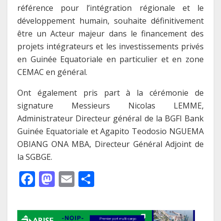
référence pour l’intégration régionale et le
développement humain, souhaite définitivement
être un Acteur majeur dans le financement des
projets intégrateurs et les investissements privés
en Guinée Equatoriale en particulier et en zone
CEMAC en général.
Ont également pris part à la cérémonie de
signature Messieurs Nicolas LEMME,
Administrateur Directeur général de la BGFI Bank
Guinée Equatoriale et Agapito Teodosio NGUEMA
OBIANG ONA MBA, Directeur Général Adjoint de
la SGBGE.
F
M
E
P
ac
as
m
ar
e
to
ai
ta