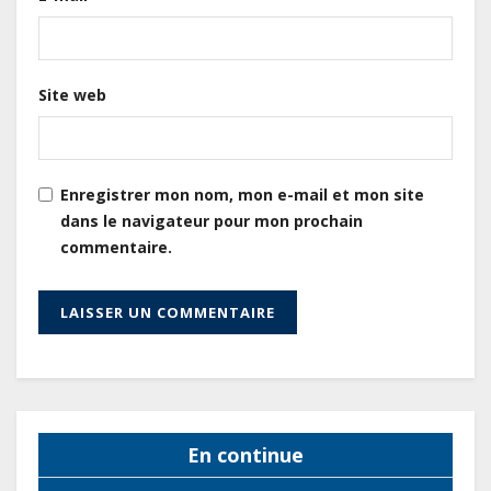
Cameroun : L’encours de la dette
publique s’établit à 15 607 milliards
de FCFA, à fin juin 2026,
Site web
représentant 44,2 % du PIB
Gabon : Le gouvernement et la BAD
renforcent les capacités des
Enregistrer mon nom, mon e-mail et mon site
acteurs du secteur public pour
dans le navigateur pour mon prochain
améliorer la performance des
commentaire.
projets
Gabon : Ismaël Bonkoungou, le
Directeur général en visite
d’inspection des grands chantiers
routiers d’EBOMAF BTP Gabon
dans la Ngounié
En continue
Gabon : Les paiements d’intérêts
de la dette absorbent 20 à 30 % des