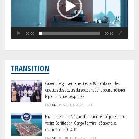
00:00
00:30
TRANSITION
Gabon : Le gouvernement et la BAD renforcent les
capacités des acteurs du secteur public pour améliorer
la performance des projets
PAR
SC
AOÛT 1, 2026
0
Environnement : A l’issue d’un audit réalisé par Bureau
Veritas Certification, Congo Terminal décroche sa
certification ISO 14001
PAR
SC
JUILLET 15, 2026
0