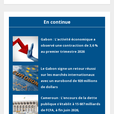
Congo : L’encours total de la dette
publique oscille autour de 9 483
milliards de FCFA
En continue
Gabon : L’activité économique a
observé une contraction de 3,6 %
au premier trimestre 2026
Le Gabon signe un retour réussi
sur les marchés internationaux
avec un eurobond de 920 millions
de dollars
Cameroun : L’encours de la dette
publique s’établit à 15 607 milliards
de FCFA, à fin juin 2026,