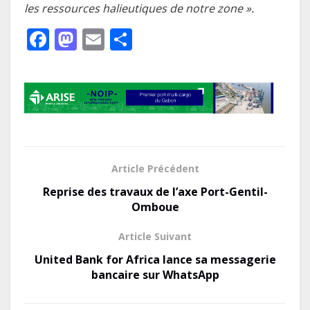
les ressources halieutiques de notre zone ».
F
M
E
P
ac
as
m
ar
e
to
ai
ta
b
d
l
g
o
o
er
o
n
k
Article Précédent
Reprise des travaux de l’axe Port-Gentil-
Omboue
Article Suivant
United Bank for Africa lance sa messagerie
bancaire sur WhatsApp