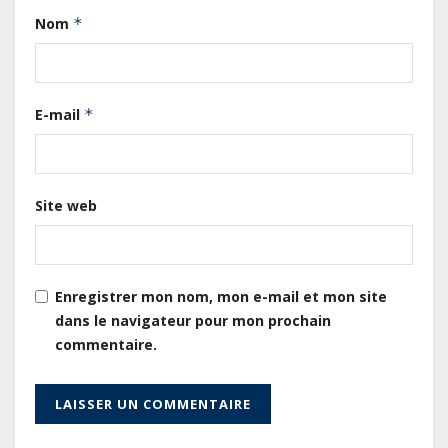
total pourrait atteindre 80 à 115 %
Nom
*
des recettes budgétaires
(Rapport)
Société : Vives polémiques sur
E-mail
*
l’identité de Bombé Marcel auprès
de la communauté Babongo
Site web
Gabon : AGL confirme son
positionnement de partenaire de
référence pour les grands projets
industriels et d’infrastructures du
Enregistrer mon nom, mon e-mail et mon site
pays
dans le navigateur pour mon prochain
commentaire.
Tchad : Le gouvernement renforce
la numérisation des recettes
publiques avec 3 000 nouveaux
terminaux de paiement
électronique