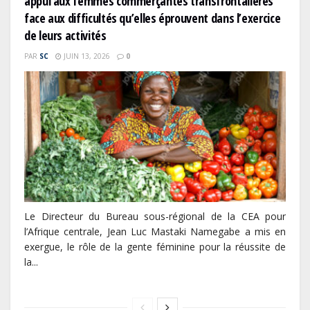
appui aux femmes commerçantes transfrontalières
face aux difficultés qu’elles éprouvent dans l’exercice
de leurs activités
PAR
SC
JUIN 13, 2026
0
Le Directeur du Bureau sous-régional de la CEA pour
l’Afrique centrale, Jean Luc Mastaki Namegabe a mis en
Le Gabon signe un retour réussi
exergue, le rôle de la gente féminine pour la réussite de
la...
sur les marchés internationaux
avec un eurobond de 920 millions
de dollars