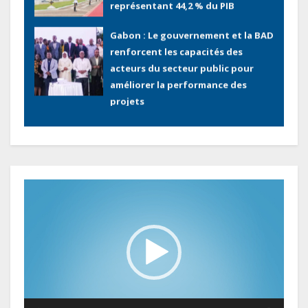
représentant 44,2 % du PIB
Gabon : Le gouvernement et la BAD
renforcent les capacités des
acteurs du secteur public pour
améliorer la performance des
projets
Sécurité sociale : Le Gabon et le
Burkina Faso procèdent à la
reddition des comptes des
exercices 2023, 2024 et 2025
Lecteur
vidéo
Gabon : Les paiements d’intérêts
de la dette absorbent 20 à 30 % des
recettes, tandis que le service
total pourrait atteindre 80 à 115 %
des recettes budgétaires
(Rapport)