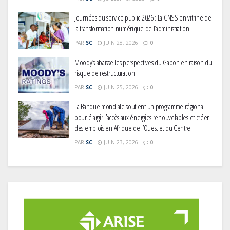
Journées du service public 2026 : La CNSS en vitrine de
la transformation numérique de l’administration
PAR
SC
JUIN 28, 2026
0
Moody’s abaisse les perspectives du Gabon en raison du
risque de restructuration
PAR
SC
JUIN 25, 2026
0
La Banque mondiale soutient un programme régional
pour élargir l’accès aux énergies renouvelables et créer
des emplois en Afrique de l’Ouest et du Centre
PAR
SC
JUIN 23, 2026
0