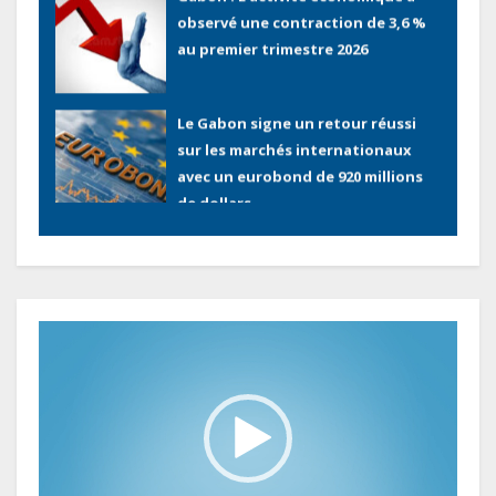
observé une contraction de 3,6 %
au premier trimestre 2026
Le Gabon signe un retour réussi
sur les marchés internationaux
avec un eurobond de 920 millions
de dollars
Cameroun : L’encours de la dette
publique s’établit à 15 607 milliards
de FCFA, à fin juin 2026,
représentant 44,2 % du PIB
Lecteur
vidéo
Gabon : Le gouvernement et la BAD
renforcent les capacités des
acteurs du secteur public pour
améliorer la performance des
projets