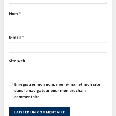
acteurs du secteur public pour
améliorer la performance des
Nom
*
projets
Sécurité sociale : Le Gabon et le
Burkina Faso procèdent à la
E-mail
*
reddition des comptes des
exercices 2023, 2024 et 2025
Gabon : Les paiements d’intérêts
Site web
de la dette absorbent 20 à 30 % des
recettes, tandis que le service
total pourrait atteindre 80 à 115 %
des recettes budgétaires
Enregistrer mon nom, mon e-mail et mon site
(Rapport)
dans le navigateur pour mon prochain
commentaire.
Société : Vives polémiques sur
l’identité de Bombé Marcel auprès
de la communauté Babongo