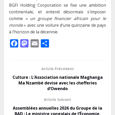
BGFI Holding Corporation se fixe une ambition
continentale, et entend désormais s’imposer
comme
« un groupe financier africain pour le
monde
» avec une voilure d’une quinzaine de pays
à l’horizon de la décennie.
F
M
E
P
ac
as
m
ar
e
to
ai
ta
b
d
l
g
Article Précédent
o
o
er
Culture : L’Association nationale Maghanga
o
n
Ma Nzambé devise avec les chefferies
d’Owendo
k
Article Suivant
Assemblées annuelles 2026 du Groupe de la
BAD : Le ministre congolais de l’Économie,