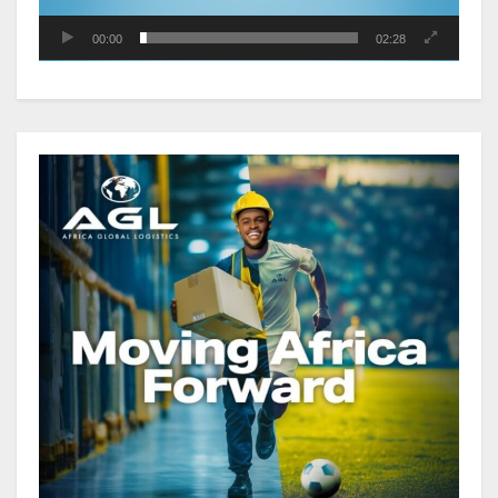
Sécurité sociale : Le Gabon et le
Burkina Faso procèdent à la
00:00
02:28
reddition des comptes des
exercices 2023, 2024 et 2025
Gabon : Les paiements d’intérêts
de la dette absorbent 20 à 30 % des
recettes, tandis que le service
total pourrait atteindre 80 à 115 %
des recettes budgétaires
(Rapport)
Société : Vives polémiques sur
l’identité de Bombé Marcel auprès
de la communauté Babongo
Gabon : AGL confirme son
positionnement de partenaire de