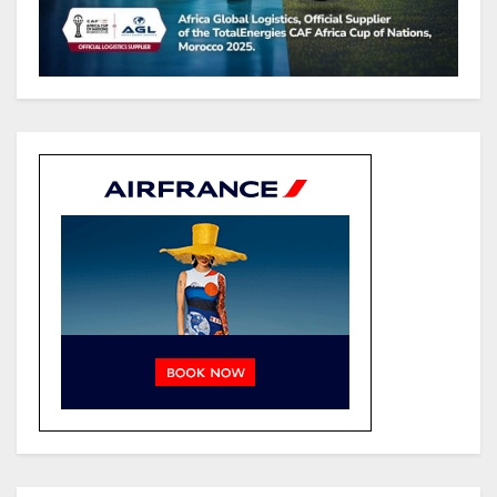
référence pour les grands projets
industriels et d’infrastructures du
pays
Tchad : Le gouvernement renforce
la numérisation des recettes
publiques avec 3 000 nouveaux
terminaux de paiement
électronique