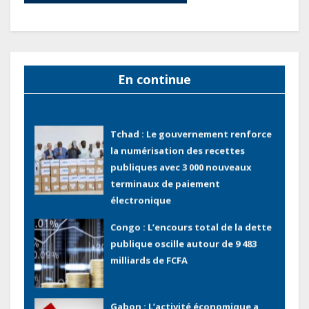
Gabon : AGL confirme son
positionnement de partenaire de
référence pour les grands projets
En continue
industriels et d’infrastructures du
pays
Tchad : Le gouvernement renforce
la numérisation des recettes
publiques avec 3 000 nouveaux
terminaux de paiement
électronique
Congo : L’encours total de la dette
publique oscille autour de 9 483
milliards de FCFA
Gabon : L’activité économique a