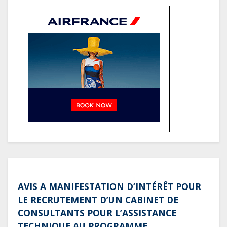
des recettes budgétaires
(Rapport)
Société : Vives polémiques sur
l’identité de Bombé Marcel auprès
de la communauté Babongo
Gabon : AGL confirme son
positionnement de partenaire de
référence pour les grands projets
industriels et d’infrastructures du
pays
AVIS A MANIFESTATION D’INTÉRÊT POUR
LE RECRUTEMENT D’UN CABINET DE
CONSULTANTS POUR L’ASSISTANCE
TECHNIQUE AU PROGRAMME