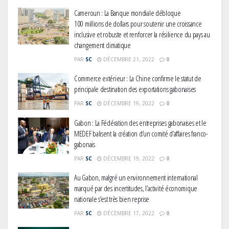
Cameroun : La Banque mondiale débloque
100 millions de dollars pour soutenir une croissance
inclusive et robuste et renforcer la résilience du pays au
changement climatique
PAR
SC
DÉCEMBRE 21, 2022
0
Commerce extérieur : La Chine confirme le statut de
principale destination des exportations gabonaises
PAR
SC
DÉCEMBRE 19, 2022
0
Gabon : La Fédération des entreprises gabonaises et le
MEDEF balisent la création d’un comité d’affaires franco-
gabonais
PAR
SC
DÉCEMBRE 19, 2022
0
Au Gabon, malgré un environnement international
marqué par des incertitudes, l’activité économique
nationale s’est très bien reprise
PAR
SC
DÉCEMBRE 17, 2022
0