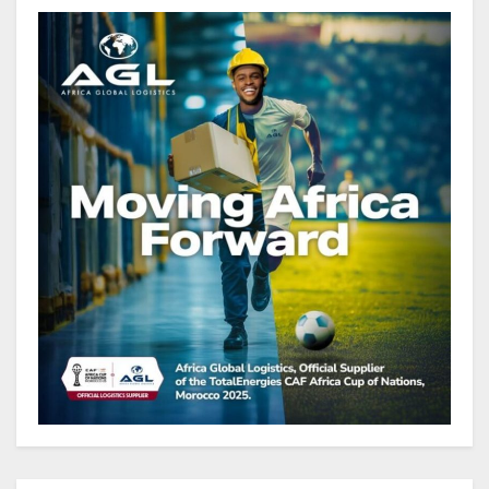
publique s’établit à 15 607 milliards
de FCFA, à fin juin 2026,
représentant 44,2 % du PIB
Gabon : Le gouvernement et la BAD
renforcent les capacités des
acteurs du secteur public pour
améliorer la performance des
projets
Gabon : Ismaël Bonkoungou, le
Directeur général en visite
d’inspection des grands chantiers
routiers d’EBOMAF BTP Gabon
dans la Ngounié
Gabon : Les paiements d’intérêts
de la dette absorbent 20 à 30 % des
recettes, tandis que le service
total pourrait atteindre 80 à 115 %