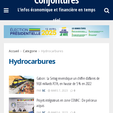
Accueil
Categorie
Hydrocarbures
Hydrocarbures
Gabon : La Setrag revendique un chiffre d’affaires de
90,8 milliards FCFA, en hausse de 5 % en 2022
PAR
SC
MARS 7, 2023
0
Projets intégrateurs en zone CEMAC : De précieux
acquis
PAR
SC
MARS 6, 2023
0