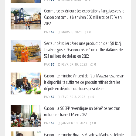
Commerce extérieur : Les exportations françaises vers le
Gabon ont cumulé à environ 350 milliards de FCFA en
2022
PAR
SC
MARS 1, 2023
0
Secteur pétrolier : Avec une production de 15,8 kb/j,
TotalEnergies EP Gabon a réalisé un chiffre d’affaires de
521 millions de dollars en 2022
PAR
SC
FÉVRIER 19, 2023
0
Gabon : Le ministre Vincent de Paul Massassa rassure sur
la disponibilité suffisante de produits raffinés dans les
dépôts en dépit de quelques pesanteurs
PAR
SC
FÉVRIER 3, 2023
0
Gabon : La SGEPP revendique un bénéfice net d’un
milliard de francs CFA en 2022
PAR
SC
JANVIER 18, 2023
0
Gabon : Le ministre Hugues Mbadinga Madiya se félicite