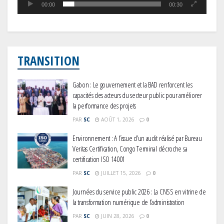
00:00
00:30
TRANSITION
Gabon : Le gouvernement et la BAD renforcent les
capacités des acteurs du secteur public pour améliorer
la performance des projets
PAR
SC
AOÛT 1, 2026
0
Environnement : A l’issue d’un audit réalisé par Bureau
Veritas Certification, Congo Terminal décroche sa
certification ISO 14001
PAR
SC
JUILLET 15, 2026
0
Journées du service public 2026 : La CNSS en vitrine de
la transformation numérique de l’administration
PAR
SC
JUIN 28, 2026
0