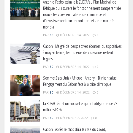
Antonio Pedro assimile la ZLECAf au Plan Marshall de
l’Afrique qui assurera le fonctionnement transparent de
nouvelles voies en matière de commerce et
d’investissements sur le continent et sur le marché
mondial
PAR
SC
DÉCEMBRE 14, 2022
0
Gabon : Malgré de perspectives économiques positives
à moyen terme, les moteurs de croissance restent
fragiles
PAR
SC
DÉCEMBRE 14, 2022
0
Sommet Etats-Unis / Afrique : Antony J. Blinken salue
l’engagement du Gabon face à la crise climatique
PAR
SC
DÉCEMBRE 14, 2022
0
La BDEAC émet un nouvel emprunt obligataire de 78
milliards FCFA
PAR
SC
DÉCEMBRE 7, 2022
0
Gabon : Après le choc dû à la crise du Covid,