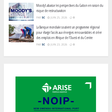
Moody’s abaisse les perspectives du Gabon en raison du
risque de restructuration
PAR
SC
JUIN 25, 2026
0
La Banque mondiale soutient un programme régional
pour élargir l’accès aux énergies renouvelables et créer
des emplois en Afrique de l’Ouest et du Centre
PAR
SC
JUIN 23, 2026
0