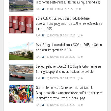
l’économie s’est remise sur les rails (Banque mondiale)
PAR
SC
DÉCEMBRE 2, 2022
0
Zone CEMAC : Les cours des produits de base
observent une progression de 0,5% entre le 2e et le 3e
trimestre 2022
PAR
SC
NOVEMBRE 28, 2022
0
Malgré l’organisation du Forum AGOA en 2015, le Gabon
n’a pas su tirer profit de l’AGOA
PAR
SC
NOVEMBRE 28, 2022
0
Secteur pétrolier : Avec 214.000 b/j, le Gabon arrive au
Gabon : L’activité économique a
6e rang des pays africains producteurs de pétrole
observé une contraction de 3,6 %
au premier trimestre 2026
PAR
SC
NOVEMBRE 24, 2022
0
Gabon : Le nouveau Cadre de partenariat avec la
Banque mondiale s’annonce très sélectif afin d’optimiser
Le Gabon signe un retour réussi
l’efficacité des ressources allouées au pays
sur les marchés internationaux
PAR
SC
NOVEMBRE 23, 2022
0
avec un eurobond de 920 millions