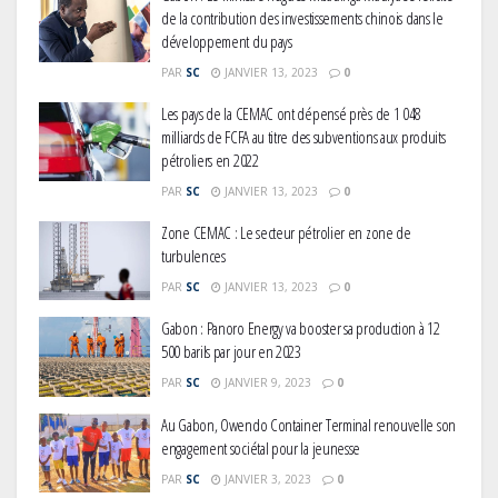
de la contribution des investissements chinois dans le
développement du pays
PAR
SC
JANVIER 13, 2023
0
Les pays de la CEMAC ont dépensé près de 1 048
milliards de FCFA au titre des subventions aux produits
pétroliers en 2022
PAR
SC
JANVIER 13, 2023
0
Zone CEMAC : Le secteur pétrolier en zone de
turbulences
PAR
SC
JANVIER 13, 2023
0
Gabon : Panoro Energy va booster sa production à 12
500 barils par jour en 2023
PAR
SC
JANVIER 9, 2023
0
Au Gabon, Owendo Container Terminal renouvelle son
engagement sociétal pour la jeunesse
PAR
SC
JANVIER 3, 2023
0