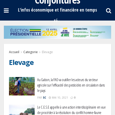
Accueil
Categorie
Elevage
Elevage
Au Gabon, la FAO va outiller les acteurs du secteur
agricole sur l’efficacité des pesticides en circulation dans
le pays
PAR
SC
MAI 10, 2021
0
Le C.E.S.E appelle à une action interdisciplinaire en vue
de procéder à la résolution du conflit homme-faune