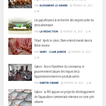
PAR
ALEXANDRE LE-GRAND
FÉVRIER 16, 2021
0
Les pays africains à la recherche des moyens sortie du
stress alimentaire
PAR
LA RÉDACTION
FÉVRIER 16, 2021
0
Tchad : Après le coton, Olam entend investir dans la
filière bovine
Gabon : L’activité économique a
PAR
SAINT - CLAIR JUNIOR
FÉVRIER 16, 2021
observé une contraction de 3,6 %
0
au premier trimestre 2026
Gabon : Face à l’épidémie du coronavirus, le
gouvernement s’assure des risques liés à
l’approvisionnement en produits carnés
Le Gabon signe un retour réussi
PAR
DIMITRI OBAME
FÉVRIER 16, 2021
0
sur les marchés internationaux
avec un eurobond de 920 millions
Gabon : La FAO appuie un projet de développement
de dollars
de l’aquaculture commerciale intensive en zone péri
urbaine
Cameroun : L’encours de la dette