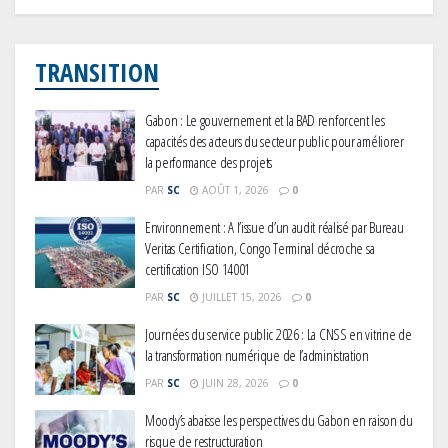
TRANSITION
Gabon : Le gouvernement et la BAD renforcent les
capacités des acteurs du secteur public pour améliorer
la performance des projets
PAR
SC
AOÛT 1, 2026
0
Environnement : A l’issue d’un audit réalisé par Bureau
Veritas Certification, Congo Terminal décroche sa
certification ISO 14001
PAR
SC
JUILLET 15, 2026
0
Journées du service public 2026 : La CNSS en vitrine de
la transformation numérique de l’administration
PAR
SC
JUIN 28, 2026
0
Moody’s abaisse les perspectives du Gabon en raison du
risque de restructuration