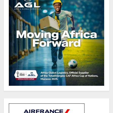
représentant 44,2 % du PIB
Gabon : Le gouvernement et la BAD
renforcent les capacités des
acteurs du secteur public pour
améliorer la performance des
projets
Gabon : Ismaël Bonkoungou, le
Directeur général d’EBOMAF BTP
Gabon en visite d’inspection des
grands chantiers routiers de la
Ngounié
Gabon : Les paiements d’intérêts
de la dette absorbent 20 à 30 % des
recettes, tandis que le service
total pourrait atteindre 80 à 115 %
des recettes budgétaires
(Rapport)