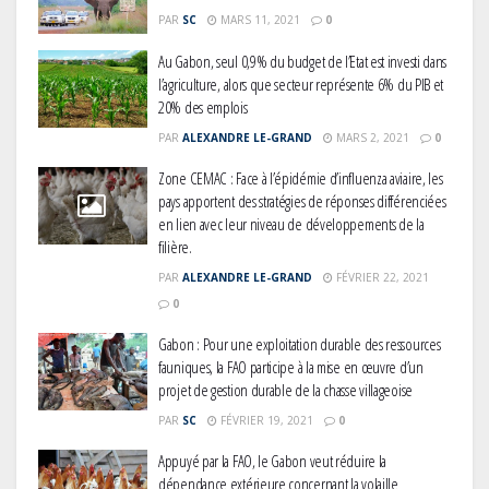
PAR
SC
MARS 11, 2021
0
Au Gabon, seul 0,9% du budget de l’Etat est investi dans
l’agriculture, alors que secteur représente 6% du PIB et
20% des emplois
PAR
ALEXANDRE LE-GRAND
MARS 2, 2021
0
Zone CEMAC : Face à l’épidémie d’influenza aviaire, les
pays apportent des stratégies de réponses différenciées
en lien avec leur niveau de développements de la
filière.
PAR
ALEXANDRE LE-GRAND
FÉVRIER 22, 2021
0
Gabon : Pour une exploitation durable des ressources
fauniques, la FAO participe à la mise en œuvre d’un
projet de gestion durable de la chasse villageoise
PAR
SC
FÉVRIER 19, 2021
0
Appuyé par la FAO, le Gabon veut réduire la
dépendance extérieure concernant la volaille