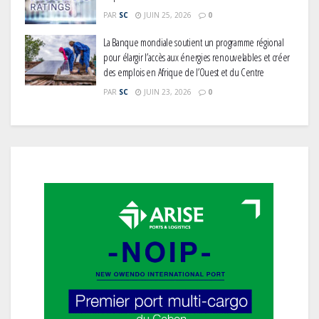
PAR
SC
JUIN 25, 2026
0
La Banque mondiale soutient un programme régional
pour élargir l’accès aux énergies renouvelables et créer
des emplois en Afrique de l’Ouest et du Centre
PAR
SC
JUIN 23, 2026
0