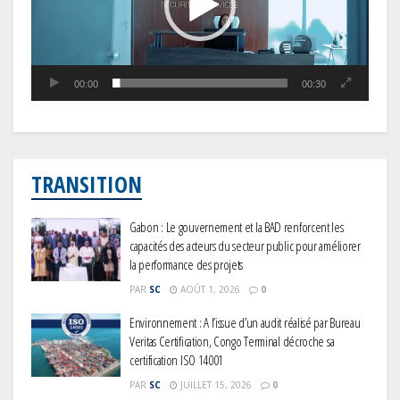
00:00
00:30
TRANSITION
Gabon : Le gouvernement et la BAD renforcent les
capacités des acteurs du secteur public pour améliorer
la performance des projets
PAR
SC
AOÛT 1, 2026
0
Environnement : A l’issue d’un audit réalisé par Bureau
Veritas Certification, Congo Terminal décroche sa
certification ISO 14001