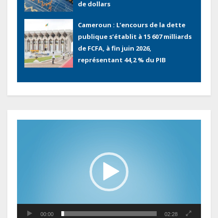
de FCFA, à fin juin 2026,
représentant 44,2 % du PIB
Gabon : Le gouvernement et la BAD
renforcent les capacités des
acteurs du secteur public pour
améliorer la performance des
projets
Sécurité sociale : Le Gabon et le
Burkina Faso procèdent à la
reddition des comptes des
exercices 2023, 2024 et 2025
Lecteur
vidéo
Gabon : Les paiements d’intérêts
de la dette absorbent 20 à 30 % des
recettes, tandis que le service
total pourrait atteindre 80 à 115 %
des recettes budgétaires
(Rapport)