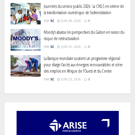
PAR
SC
JUILLET 15, 2026
0
Journées du service public 2026 : La CNSS en vitrine de
la transformation numérique de l’administration
PAR
SC
JUIN 28, 2026
0
Moody’s abaisse les perspectives du Gabon en raison du
risque de restructuration
PAR
SC
JUIN 25, 2026
0
La Banque mondiale soutient un programme régional
pour élargir l’accès aux énergies renouvelables et créer
des emplois en Afrique de l’Ouest et du Centre
PAR
SC
JUIN 23, 2026
0