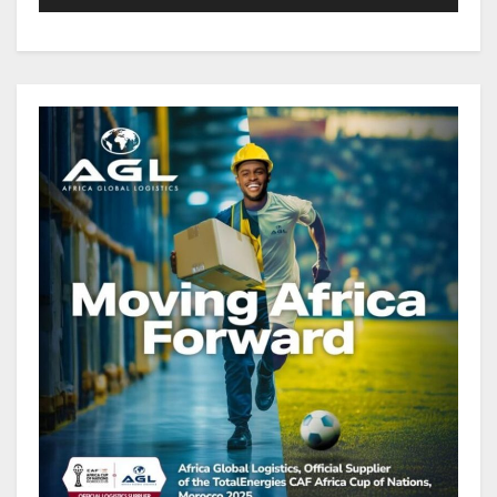
00:00
02:28
Société : Vives polémiques sur
l’identité de Bombé Marcel auprès
de la communauté Babongo
Gabon : AGL confirme son
positionnement de partenaire de
référence pour les grands projets
industriels et d’infrastructures du
pays
Tchad : Le gouvernement renforce
la numérisation des recettes
publiques avec 3 000 nouveaux
terminaux de paiement
électronique