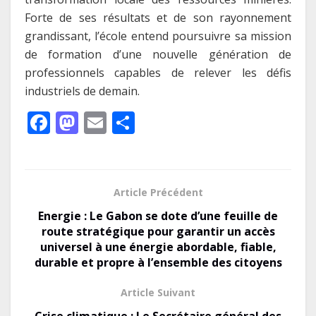
Forte de ses résultats et de son rayonnement
grandissant, l’école entend poursuivre sa mission
de formation d’une nouvelle génération de
professionnels capables de relever les défis
industriels de demain.
F
M
E
P
ac
as
m
ar
e
to
ai
ta
b
d
l
g
Article Précédent
o
o
er
Energie : Le Gabon se dote d’une feuille de
o
n
route stratégique pour garantir un accès
universel à une énergie abordable, fiable,
k
durable et propre à l’ensemble des citoyens
Article Suivant