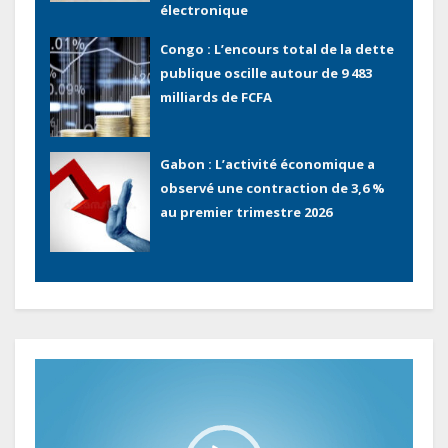
électronique
Congo : L’encours total de la dette
publique oscille autour de 9 483
milliards de FCFA
Gabon : L’activité économique a
observé une contraction de 3,6 %
au premier trimestre 2026
Le Gabon signe un retour réussi
sur les marchés internationaux
avec un eurobond de 920 millions
de dollars
Lecteur
Cameroun : L’encours de la dette
vidéo
publique s’établit à 15 607 milliards
de FCFA, à fin juin 2026,