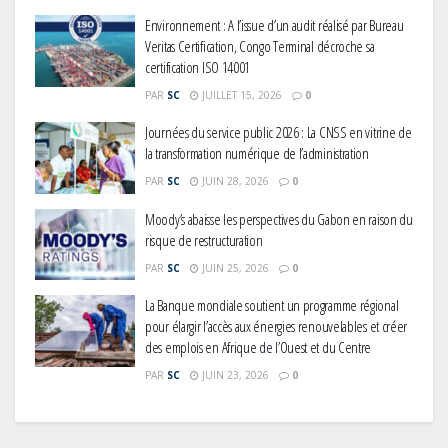
Environnement : A l’issue d’un audit réalisé par Bureau
Veritas Certification, Congo Terminal décroche sa
certification ISO 14001
PAR
SC
JUILLET 15, 2026
0
Journées du service public 2026 : La CNSS en vitrine de
la transformation numérique de l’administration
PAR
SC
JUIN 28, 2026
0
Moody’s abaisse les perspectives du Gabon en raison du
risque de restructuration
PAR
SC
JUIN 25, 2026
0
La Banque mondiale soutient un programme régional
pour élargir l’accès aux énergies renouvelables et créer
des emplois en Afrique de l’Ouest et du Centre
PAR
SC
JUIN 23, 2026
0