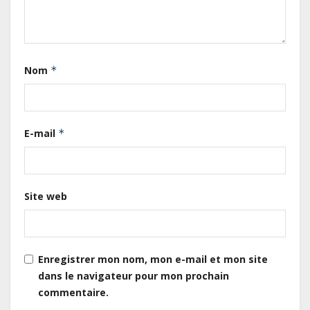
Cameroun : L’encours de la dette
publique s’établit à 15 607 milliards
de FCFA, à fin juin 2026,
représentant 44,2 % du PIB
Nom
*
Gabon : Le gouvernement et la BAD
renforcent les capacités des
acteurs du secteur public pour
E-mail
*
améliorer la performance des
projets
Gabon : Ismaël Bonkoungou, le
Site web
Directeur général en visite
d’inspection des grands chantiers
routiers d’EBOMAF BTP Gabon
dans la Ngounié
Enregistrer mon nom, mon e-mail et mon site
Gabon : Les paiements d’intérêts
dans le navigateur pour mon prochain
de la dette absorbent 20 à 30 % des
commentaire.
recettes, tandis que le service