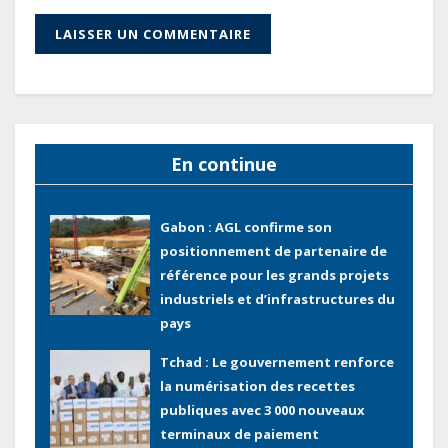
total pourrait atteindre 80 à 115 %
des recettes budgétaires
(Rapport)
Société : Vives polémiques sur
l’identité de Bombé Marcel auprès
de la communauté Babongo
En continue
Gabon : AGL confirme son
positionnement de partenaire de
référence pour les grands projets
industriels et d’infrastructures du
pays
Tchad : Le gouvernement renforce
la numérisation des recettes
publiques avec 3 000 nouveaux
terminaux de paiement