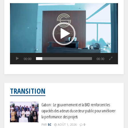
Lecteur
vidéo
00:00
00:30
TRANSITION
Gabon : Le gouvernement et la BAD renforcent les
capacités des acteurs du secteur public pour améliorer
la performance des projets
PAR
SC
AOÛT 1, 2026
0