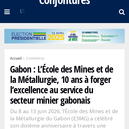
Accueil
Commerce
Gabon : L’École des Mines et de
la Métallurgie, 10 ans à forger
l’excellence au service du
secteur minier gabonais
Du 8 au 13 juin 2026, l’École des Mines et de
la Métallurgie du Gabon (E3MG) a célébré
son dixième anniversaire à travers une