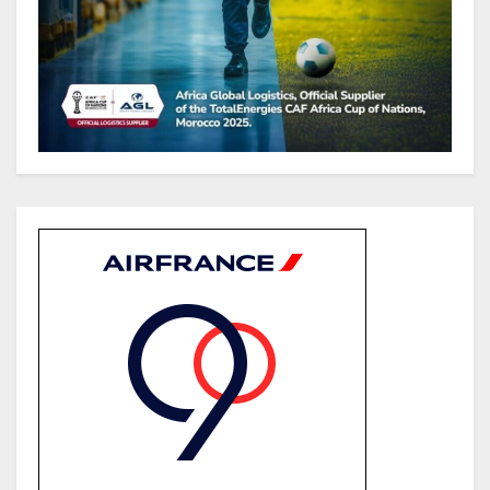
Société : Vives polémiques sur
l’identité de Bombé Marcel auprès
de la communauté Babongo
Gabon : AGL confirme son
positionnement de partenaire de
référence pour les grands projets
industriels et d’infrastructures du
pays