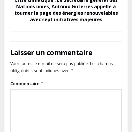
Crise climatique : Le Secrétaire général des
Nations unies, António Guterres appelle à
tourner la page des énergies renouvelables
avec sept initiatives majeures
Laisser un commentaire
Votre adresse e-mail ne sera pas publiée.
Les champs
Gabon : L’activité économique a
obligatoires sont indiqués avec
*
observé une contraction de 3,6 %
au premier trimestre 2026
Commentaire
*
Le Gabon signe un retour réussi
sur les marchés internationaux
avec un eurobond de 920 millions
de dollars