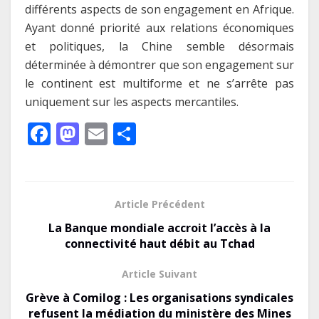
différents aspects de son engagement en Afrique.
Ayant donné priorité aux relations économiques
et politiques, la Chine semble désormais
déterminée à démontrer que son engagement sur
le continent est multiforme et ne s’arrête pas
uniquement sur les aspects mercantiles.
F
M
E
P
ac
as
m
ar
e
to
ai
ta
b
d
l
g
Article Précédent
o
o
er
La Banque mondiale accroit l’accès à la
o
n
connectivité haut débit au Tchad
k
Article Suivant
Grève à Comilog : Les organisations syndicales
refusent la médiation du ministère des Mines