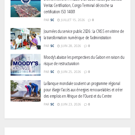
Veritas Certification, Congo Terminal décroche sa
certification ISO 14001
PAR
SC
JUILLET 15, 2026
0
Journées du service public 2026 : La CNSS en vitrine de
la transformation numérique de l’administration
PAR
SC
JUIN 28, 2026
0
Moody’s abaisse les perspectives du Gabon en raison du
risque de restructuration
PAR
SC
JUIN 25, 2026
0
La Banque mondiale soutient un programme régional
pour élargir l’accès aux énergies renouvelables et créer
des emplois en Afrique de l’Ouest et du Centre
PAR
SC
JUIN 23, 2026
0