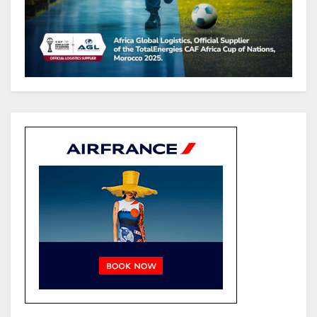
routiers d’EBOMAF BTP Gabon
dans la Ngounié
Gabon : Les paiements d’intérêts
de la dette absorbent 20 à 30 % des
recettes, tandis que le service
total pourrait atteindre 80 à 115 %
des recettes budgétaires
(Rapport)
Société : Vives polémiques sur
l’identité de Bombé Marcel auprès
de la communauté Babongo
Gabon : AGL confirme son
positionnement de partenaire de
référence pour les grands projets
industriels et d’infrastructures du