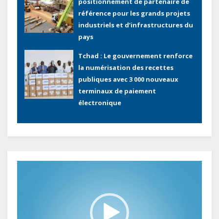
positionnement de partenaire de
référence pour les grands projets
industriels et d’infrastructures du
pays
Tchad : Le gouvernement renforce
la numérisation des recettes
publiques avec 3 000 nouveaux
terminaux de paiement
électronique
Congo : L’encours total de la dette
publique oscille autour de 9 483
milliards de FCFA
Lecteur
vidéo
Gabon : L’activité économique a
observé une contraction de 3,6 %
au premier trimestre 2026