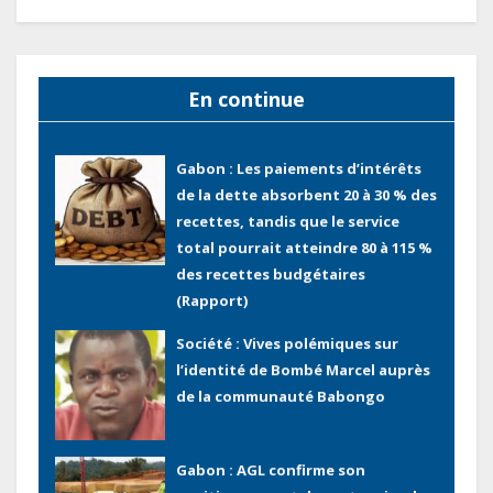
Gabon : Ismaël Bonkoungou, le
Directeur général en visite
d’inspection des grands chantiers
En continue
routiers d’EBOMAF BTP Gabon
dans la Ngounié
Gabon : Les paiements d’intérêts
de la dette absorbent 20 à 30 % des
recettes, tandis que le service
total pourrait atteindre 80 à 115 %
des recettes budgétaires
(Rapport)
Société : Vives polémiques sur
l’identité de Bombé Marcel auprès
de la communauté Babongo
Gabon : AGL confirme son