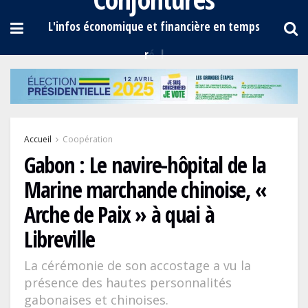
Accueil
Coopération
Gabon : Le navire-hôpital de la
Marine marchande chinoise, «
Arche de Paix » à quai à
Libreville
La cérémonie de son accostage a vu la
présence des hautes personnalités
gabonaises et chinoises.