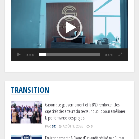
vidéo
00:00
00:30
TRANSITION
Gabon : Le gouvernement et la BAD renforcent les
capacités des acteurs du secteur public pour améliorer
la performance des projets
PAR
SC
AOÛT 1, 2026
0
Environnement : A l’issue d’un audit réalisé par Bureau