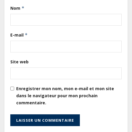
observé une contraction de 3,6 %
Nom
*
au premier trimestre 2026
Le Gabon signe un retour réussi
E-mail
*
sur les marchés internationaux
avec un eurobond de 920 millions
de dollars
Site web
Cameroun : L’encours de la dette
publique s’établit à 15 607 milliards
de FCFA, à fin juin 2026,
représentant 44,2 % du PIB
Enregistrer mon nom, mon e-mail et mon site
dans le navigateur pour mon prochain
Gabon : Le gouvernement et la BAD
commentaire.
renforcent les capacités des
acteurs du secteur public pour
améliorer la performance des
projets