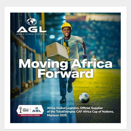
Cameroun : L’encours de la dette
publique s’établit à 15 607 milliards
de FCFA, à fin juin 2026,
représentant 44,2 % du PIB
Gabon : Le gouvernement et la BAD
renforcent les capacités des
acteurs du secteur public pour
améliorer la performance des
projets
Gabon : Ismaël Bonkoungou, le
Directeur général en visite
d’inspection des grands chantiers
routiers d’EBOMAF BTP Gabon
dans la Ngounié
Gabon : Les paiements d’intérêts
de la dette absorbent 20 à 30 % des
recettes, tandis que le service