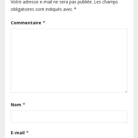
Votre adresse e-mail ne sera pas publiée.
Les champs
obligatoires sont indiqués avec
*
Commentaire
*
Gabon : L’activité économique a
observé une contraction de 3,6 %
Nom
*
au premier trimestre 2026
Le Gabon signe un retour réussi
E-mail
*
sur les marchés internationaux