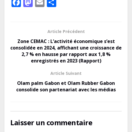
F
M
E
P
ac
as
m
ar
e
to
ai
ta
b
d
l
g
Article Précédent
o
o
er
Zone CEMAC : L’activité économique s’est
o
n
consolidée en 2024, affichant une croissance de
2,7 % en hausse par rapport aux 1,8 %
k
enregistrés en 2023 (Rapport)
Article Suivant
Olam palm Gabon et Olam Rubber Gabon
consolide son partenariat avec les médias
Laisser un commentaire