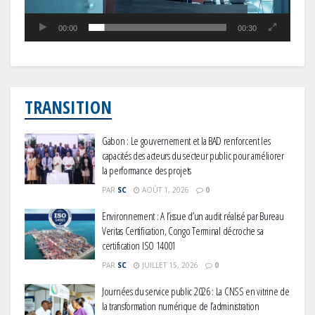
00:00
00:30
TRANSITION
Gabon : Le gouvernement et la BAD renforcent les
capacités des acteurs du secteur public pour améliorer
la performance des projets
PAR
SC
AOÛT 1, 2026
0
Environnement : A l’issue d’un audit réalisé par Bureau
Veritas Certification, Congo Terminal décroche sa
certification ISO 14001
PAR
SC
JUILLET 15, 2026
0
Journées du service public 2026 : La CNSS en vitrine de
la transformation numérique de l’administration