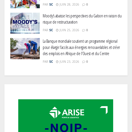
PAR
SC
JUIN 28, 2026
0
Moody’s abaisse les perspectives du Gabon en raison du
risque de restructuration
PAR
SC
JUIN 25, 2026
0
La Banque mondiale soutient un programme régional
pour élargir l’accès aux énergies renouvelables et créer
des emplois en Afrique de l’Ouest et du Centre
PAR
SC
JUIN 23, 2026
0