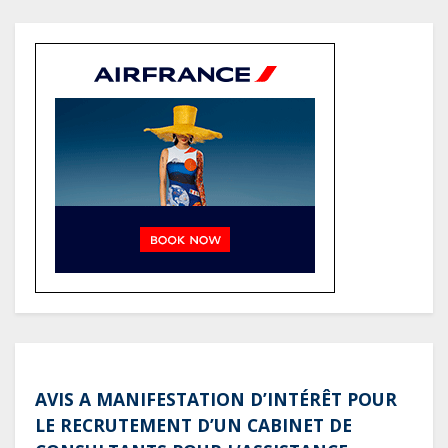
total pourrait atteindre 80 à 115 %
des recettes budgétaires
(Rapport)
Société : Vives polémiques sur
l’identité de Bombé Marcel auprès
de la communauté Babongo
Gabon : AGL confirme son
positionnement de partenaire de
référence pour les grands projets
industriels et d’infrastructures du
pays
AVIS A MANIFESTATION D’INTÉRÊT POUR
LE RECRUTEMENT D’UN CABINET DE