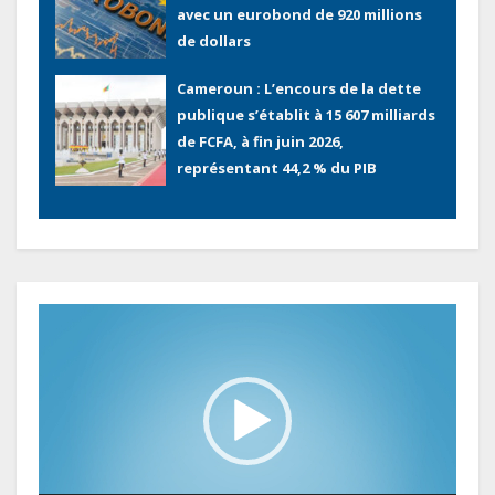
avec un eurobond de 920 millions
de dollars
Cameroun : L’encours de la dette
publique s’établit à 15 607 milliards
de FCFA, à fin juin 2026,
représentant 44,2 % du PIB
Gabon : Le gouvernement et la BAD
renforcent les capacités des
acteurs du secteur public pour
améliorer la performance des
Lecteur
projets
vidéo
Sécurité sociale : Le Gabon et le
Burkina Faso procèdent à la
reddition des comptes des
exercices 2023, 2024 et 2025
Gabon : Les paiements d’intérêts