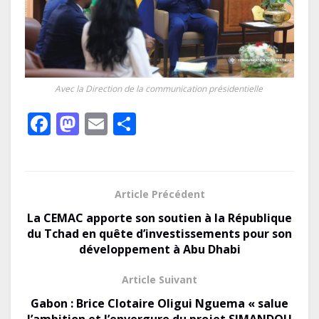
Avec la Direction de la communication présidentielle
F
M
E
P
ac
as
m
ar
e
to
ai
ta
b
d
l
g
Article Précédent
o
o
er
La CEMAC apporte son soutien à la République
o
n
du Tchad en quête d’investissements pour son
développement à Abu Dhabi
k
Article Suivant
Gabon : Brice Clotaire Oligui Nguema « salue
l’ambition et l’envergure du projet SIMANDOU