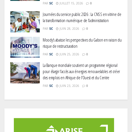
PAR
SC
JUILLET 15, 2026
0
Journées du service public 2026 : La CNSS en vitrine de
la transformation numérique de l’administration
PAR
SC
JUIN 28, 2026
0
Moody’s abaisse les perspectives du Gabon en raison du
risque de restructuration
PAR
SC
JUIN 25, 2026
0
La Banque mondiale soutient un programme régional
pour élargir l’accès aux énergies renouvelables et créer
des emplois en Afrique de l’Ouest et du Centre
PAR
SC
JUIN 23, 2026
0