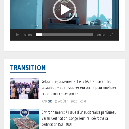
00:00
00:30
TRANSITION
Gabon : Le gouvernement et la BAD renforcent les
capacités des acteurs du secteur public pour améliorer
la performance des projets
PAR
SC
AOÛT 1, 2026
0
Environnement : A l’issue d’un audit réalisé par Bureau
Veritas Certification, Congo Terminal décroche sa
certification ISO 14001