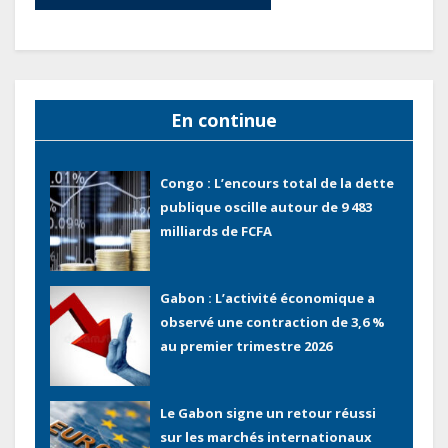
pays
Tchad : Le gouvernement renforce
la numérisation des recettes
publiques avec 3 000 nouveaux
En continue
terminaux de paiement
électronique
Congo : L’encours total de la dette
publique oscille autour de 9 483
milliards de FCFA
Gabon : L’activité économique a
observé une contraction de 3,6 %
au premier trimestre 2026
Le Gabon signe un retour réussi
sur les marchés internationaux