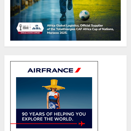
(Rapport)
Société : Vives polémiques sur
l’identité de Bombé Marcel auprès
de la communauté Babongo
Gabon : AGL confirme son
positionnement de partenaire de
référence pour les grands projets
industriels et d’infrastructures du
pays