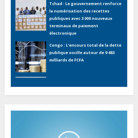
électronique
Congo : L’encours total de la dette
publique oscille autour de 9 483
milliards de FCFA
Gabon : L’activité économique a
observé une contraction de 3,6 %
au premier trimestre 2026
Le Gabon signe un retour réussi
sur les marchés internationaux
avec un eurobond de 920 millions
de dollars
Lecteur
vidéo
Cameroun : L’encours de la dette
publique s’établit à 15 607 milliards
de FCFA, à fin juin 2026,