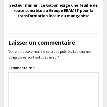
Secteur minier : Le Gabon exige une feuille de
route concrète au Groupe ERAMET pour la
transformation locale du manganèse
Laisser un commentaire
Votre adresse e-mail ne sera pas publiée.
Les champs
Gabon : L’activité économique a
obligatoires sont indiqués avec
*
observé une contraction de 3,6 %
au premier trimestre 2026
Commentaire
*
Le Gabon signe un retour réussi
sur les marchés internationaux
avec un eurobond de 920 millions
de dollars