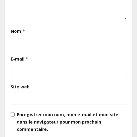
Cameroun : L’encours de la dette
publique s’établit à 15 607 milliards
de FCFA, à fin juin 2026,
représentant 44,2 % du PIB
Nom
*
Gabon : Le gouvernement et la BAD
renforcent les capacités des
acteurs du secteur public pour
E-mail
*
améliorer la performance des
projets
Gabon : Ismaël Bonkoungou, le
Site web
Directeur général en visite
d’inspection des grands chantiers
routiers d’EBOMAF BTP Gabon
dans la Ngounié
Enregistrer mon nom, mon e-mail et mon site
dans le navigateur pour mon prochain
Gabon : Les paiements d’intérêts
commentaire.
de la dette absorbent 20 à 30 % des