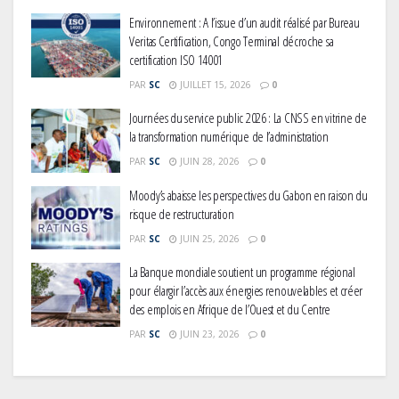
Environnement : A l’issue d’un audit réalisé par Bureau
Veritas Certification, Congo Terminal décroche sa
certification ISO 14001
PAR
SC
JUILLET 15, 2026
0
Journées du service public 2026 : La CNSS en vitrine de
la transformation numérique de l’administration
PAR
SC
JUIN 28, 2026
0
Moody’s abaisse les perspectives du Gabon en raison du
risque de restructuration
PAR
SC
JUIN 25, 2026
0
La Banque mondiale soutient un programme régional
pour élargir l’accès aux énergies renouvelables et créer
des emplois en Afrique de l’Ouest et du Centre
PAR
SC
JUIN 23, 2026
0