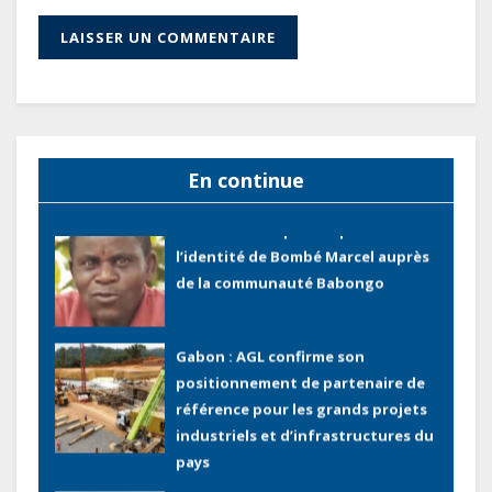
recettes, tandis que le service
total pourrait atteindre 80 à 115 %
des recettes budgétaires
(Rapport)
Société : Vives polémiques sur
l’identité de Bombé Marcel auprès
de la communauté Babongo
En continue
Gabon : AGL confirme son
positionnement de partenaire de
référence pour les grands projets
industriels et d’infrastructures du
pays
Tchad : Le gouvernement renforce
la numérisation des recettes
publiques avec 3 000 nouveaux
terminaux de paiement