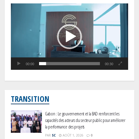
Lecteur
vidéo
00:00
00:30
TRANSITION
Gabon : Le gouvernement et la BAD renforcent les
capacités des acteurs du secteur public pour améliorer
la performance des projets
PAR
SC
AOÛT 1, 2026
0