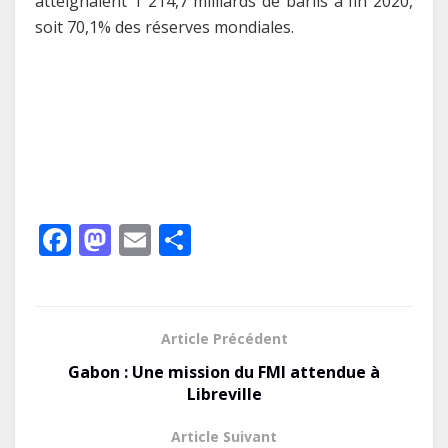
atteignaient 1 214,7 milliards de barils à fin 2020,
soit 70,1% des réserves mondiales.
F
M
E
P
ac
as
m
ar
e
to
ai
ta
b
d
l
g
Article Précédent
o
o
er
Gabon : Une mission du FMI attendue à
o
n
Libreville
k
Article Suivant