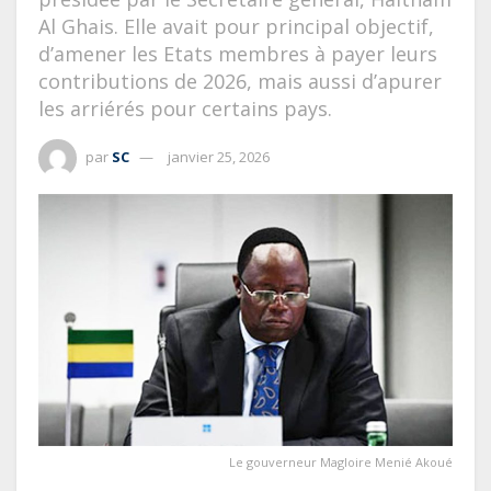
Al Ghais. Elle avait pour principal objectif,
d’amener les Etats membres à payer leurs
contributions de 2026, mais aussi d’apurer
les arriérés pour certains pays.
par
SC
janvier 25, 2026
Le gouverneur Magloire Menié Akoué