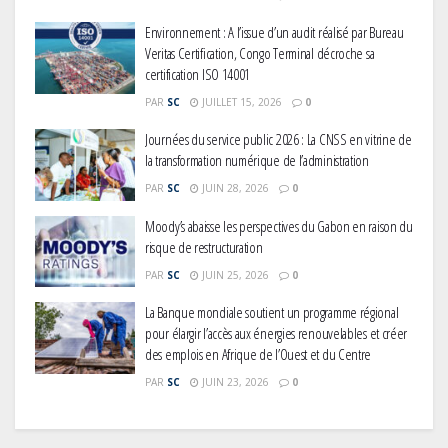
Environnement : A l’issue d’un audit réalisé par Bureau
Veritas Certification, Congo Terminal décroche sa
certification ISO 14001
PAR
SC
JUILLET 15, 2026
0
Journées du service public 2026 : La CNSS en vitrine de
la transformation numérique de l’administration
PAR
SC
JUIN 28, 2026
0
Moody’s abaisse les perspectives du Gabon en raison du
risque de restructuration
PAR
SC
JUIN 25, 2026
0
La Banque mondiale soutient un programme régional
pour élargir l’accès aux énergies renouvelables et créer
des emplois en Afrique de l’Ouest et du Centre
PAR
SC
JUIN 23, 2026
0