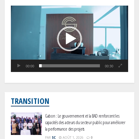
Lecteur
vidéo
00:00
00:30
TRANSITION
Gabon : Le gouvernement et la BAD renforcent les
capacités des acteurs du secteur public pour améliorer
la performance des projets
PAR
SC
AOÛT 1, 2026
0