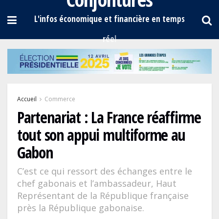
Accueil
Commerce
Partenariat : La France réaffirme
tout son appui multiforme au
Gabon
C’est ce qui ressort des échanges entre le
chef gabonais et l’ambassadeur, Haut
Représentant de la République française
près la République gabonaise.