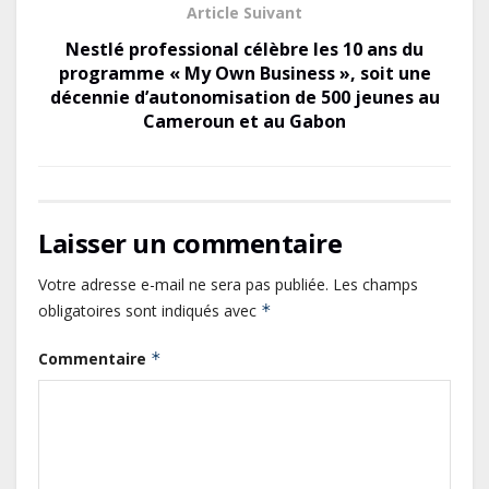
Article Suivant
Nestlé professional célèbre les 10 ans du
programme « My Own Business », soit une
décennie d’autonomisation de 500 jeunes au
Cameroun et au Gabon
Le Gabon signe un retour réussi
sur les marchés internationaux
avec un eurobond de 920 millions
Laisser un commentaire
de dollars
Cameroun : L’encours de la dette
Votre adresse e-mail ne sera pas publiée.
Les champs
publique s’établit à 15 607 milliards
obligatoires sont indiqués avec
*
de FCFA, à fin juin 2026,
Commentaire
*
représentant 44,2 % du PIB
Gabon : Le gouvernement et la BAD
renforcent les capacités des
acteurs du secteur public pour
améliorer la performance des