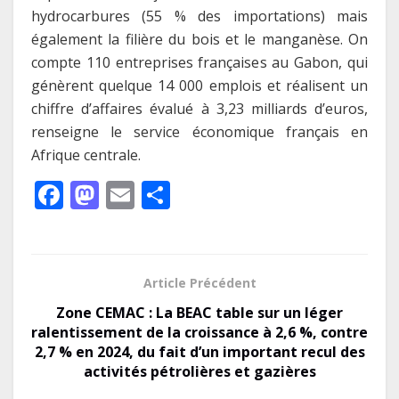
hydrocarbures (55 % des importations) mais
également la filière du bois et le manganèse. On
compte 110 entreprises françaises au Gabon, qui
génèrent quelque 14 000 emplois et réalisent un
chiffre d’affaires évalué à 3,23 milliards d’euros,
renseigne le service économique français en
Afrique centrale.
F
M
E
P
ac
as
m
ar
e
to
ai
ta
b
d
l
g
Article Précédent
o
o
er
Zone CEMAC : La BEAC table sur un léger
o
n
ralentissement de la croissance à 2,6 %, contre
2,7 % en 2024, du fait d’un important recul des
k
activités pétrolières et gazières