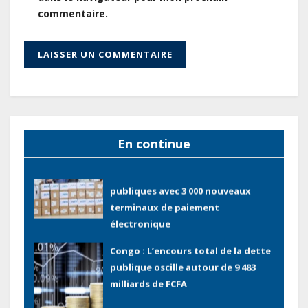
Gabon : AGL confirme son
commentaire.
positionnement de partenaire de
référence pour les grands projets
industriels et d’infrastructures du
pays
Tchad : Le gouvernement renforce
la numérisation des recettes
publiques avec 3 000 nouveaux
En continue
terminaux de paiement
électronique
Congo : L’encours total de la dette
publique oscille autour de 9 483
milliards de FCFA
Gabon : L’activité économique a
observé une contraction de 3,6 %
au premier trimestre 2026