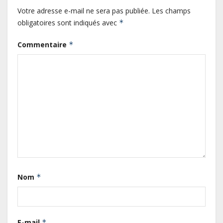
Votre adresse e-mail ne sera pas publiée.
Les champs
obligatoires sont indiqués avec
*
Commentaire
*
Gabon : L’activité économique a
observé une contraction de 3,6 %
Nom
*
au premier trimestre 2026
Le Gabon signe un retour réussi
E-mail
*