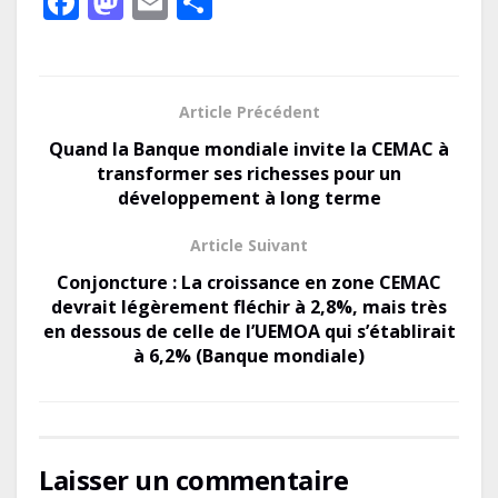
F
M
E
P
ac
as
m
ar
e
to
ai
ta
b
d
l
g
Article Précédent
o
o
er
Quand la Banque mondiale invite la CEMAC à
o
n
transformer ses richesses pour un
développement à long terme
k
Article Suivant
Conjoncture : La croissance en zone CEMAC
devrait légèrement fléchir à 2,8%, mais très
en dessous de celle de l’UEMOA qui s’établirait
à 6,2% (Banque mondiale)
Laisser un commentaire