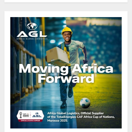
Cameroun : L’encours de la dette
publique s’établit à 15 607 milliards
de FCFA, à fin juin 2026,
représentant 44,2 % du PIB
Gabon : Le gouvernement et la BAD
renforcent les capacités des
acteurs du secteur public pour
améliorer la performance des
projets
Gabon : Ismaël Bonkoungou, le
Directeur général en visite
d’inspection des grands chantiers
routiers d’EBOMAF BTP Gabon
dans la Ngounié
Gabon : Les paiements d’intérêts
de la dette absorbent 20 à 30 % des