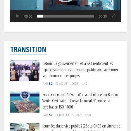
00:00
00:30
TRANSITION
Gabon : Le gouvernement et la BAD renforcent les
capacités des acteurs du secteur public pour améliorer
la performance des projets
PAR
SC
AOÛT 1, 2026
0
Environnement : A l’issue d’un audit réalisé par Bureau
Veritas Certification, Congo Terminal décroche sa
certification ISO 14001
PAR
SC
JUILLET 15, 2026
0
Journées du service public 2026 : La CNSS en vitrine de