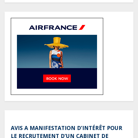
recettes, tandis que le service
total pourrait atteindre 80 à 115 %
des recettes budgétaires
(Rapport)
Société : Vives polémiques sur
l’identité de Bombé Marcel auprès
de la communauté Babongo
Gabon : AGL confirme son
positionnement de partenaire de
référence pour les grands projets
industriels et d’infrastructures du
pays
AVIS A MANIFESTATION D’INTÉRÊT POUR
LE RECRUTEMENT D’UN CABINET DE