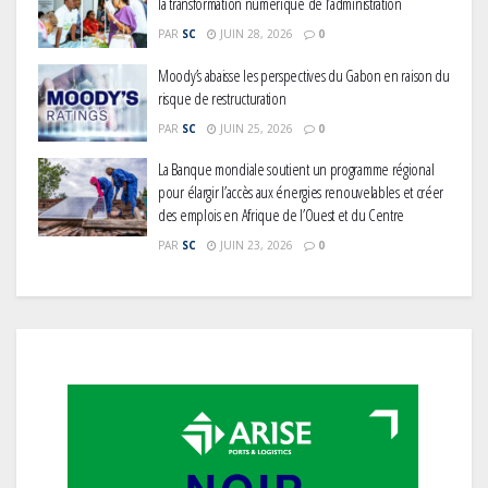
la transformation numérique de l’administration
PAR
SC
JUIN 28, 2026
0
Moody’s abaisse les perspectives du Gabon en raison du
risque de restructuration
PAR
SC
JUIN 25, 2026
0
La Banque mondiale soutient un programme régional
pour élargir l’accès aux énergies renouvelables et créer
des emplois en Afrique de l’Ouest et du Centre
PAR
SC
JUIN 23, 2026
0