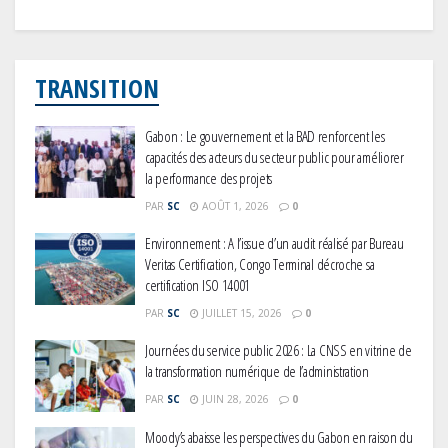
TRANSITION
Gabon : Le gouvernement et la BAD renforcent les
capacités des acteurs du secteur public pour améliorer
la performance des projets
PAR
SC
AOÛT 1, 2026
0
Environnement : A l’issue d’un audit réalisé par Bureau
Veritas Certification, Congo Terminal décroche sa
certification ISO 14001
PAR
SC
JUILLET 15, 2026
0
Journées du service public 2026 : La CNSS en vitrine de
la transformation numérique de l’administration
PAR
SC
JUIN 28, 2026
0
Moody’s abaisse les perspectives du Gabon en raison du