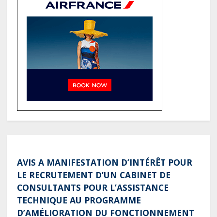
(Rapport)
Société : Vives polémiques sur
l’identité de Bombé Marcel auprès
de la communauté Babongo
Gabon : AGL confirme son
positionnement de partenaire de
référence pour les grands projets
industriels et d’infrastructures du
pays
AVIS A MANIFESTATION D’INTÉRÊT POUR
LE RECRUTEMENT D’UN CABINET DE
CONSULTANTS POUR L’ASSISTANCE
TECHNIQUE AU PROGRAMME
D’AMÉLIORATION DU FONCTIONNEMENT