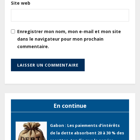
Site web
Cameroun : L’encours de la dette
publique s’établit à 15 607 milliards
de FCFA, à fin juin 2026,
représentant 44,2 % du PIB
Enregistrer mon nom, mon e-mail et mon site
dans le navigateur pour mon prochain
Gabon : Le gouvernement et la BAD
commentaire.
renforcent les capacités des
acteurs du secteur public pour
améliorer la performance des
projets
Gabon : Ismaël Bonkoungou, le
Directeur général en visite
d’inspection des grands chantiers
En continue
routiers d’EBOMAF BTP Gabon
dans la Ngounié
Gabon : Les paiements d’intérêts
de la dette absorbent 20 à 30 % des