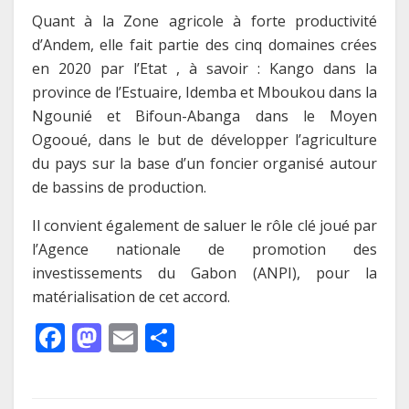
Quant à la Zone agricole à forte productivité
d’Andem, elle fait partie des cinq domaines crées
en 2020 par l’Etat , à savoir : Kango dans la
province de l’Estuaire, Idemba et Mboukou dans la
Ngounié et Bifoun-Abanga dans le Moyen
Ogooué, dans le but de développer l’agriculture
du pays sur la base d’un foncier organisé autour
de bassins de production.
Il convient également de saluer le rôle clé joué par
l’Agence nationale de promotion des
investissements du Gabon (ANPI), pour la
matérialisation de cet accord.
F
M
E
P
ac
as
m
ar
e
to
ai
ta