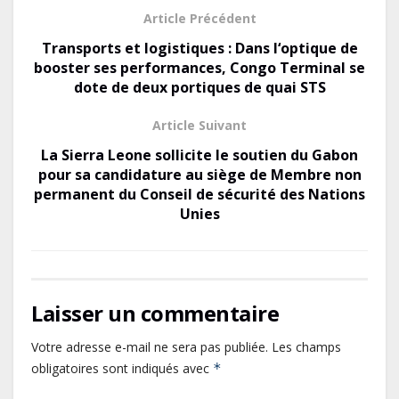
b
d
l
g
Article Précédent
o
o
er
Transports et logistiques : Dans l‘optique de
o
n
booster ses performances, Congo Terminal se
dote de deux portiques de quai STS
k
Article Suivant
La Sierra Leone sollicite le soutien du Gabon
pour sa candidature au siège de Membre non
permanent du Conseil de sécurité des Nations
Unies
Laisser un commentaire
Votre adresse e-mail ne sera pas publiée.
Les champs
obligatoires sont indiqués avec
*