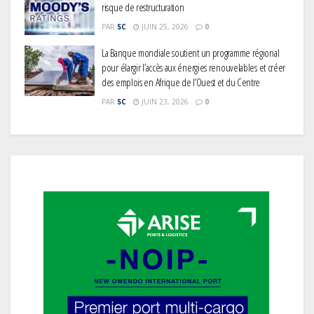
risque de restructuration
PAR
SC
JUIN 25, 2026
0
La Banque mondiale soutient un programme régional
pour élargir l’accès aux énergies renouvelables et créer
des emplois en Afrique de l’Ouest et du Centre
PAR
SC
JUIN 23, 2026
0