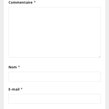
Commentaire
*
Gabon : L’activité économique a
observé une contraction de 3,6 %
Nom
*
au premier trimestre 2026
Le Gabon signe un retour réussi
E-mail
*
sur les marchés internationaux
avec un eurobond de 920 millions
de dollars