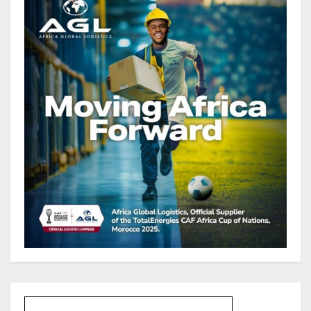
représentant 44,2 % du PIB
Gabon : Le gouvernement et la BAD
renforcent les capacités des
acteurs du secteur public pour
améliorer la performance des
projets
Gabon : Ismaël Bonkoungou, le
Directeur général en visite
d’inspection des grands chantiers
routiers d’EBOMAF BTP Gabon
dans la Ngounié
Gabon : Les paiements d’intérêts
de la dette absorbent 20 à 30 % des
recettes, tandis que le service
total pourrait atteindre 80 à 115 %
des recettes budgétaires