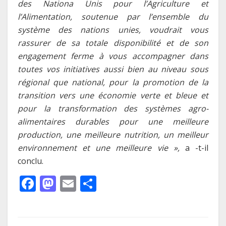
des Nationa Unis pour l’Agriculture et
l’Alimentation, soutenue par l’ensemble du
système des nations unies, voudrait vous
rassurer de sa totale disponibilité et de son
engagement ferme à vous accompagner dans
toutes vos initiatives aussi bien au niveau sous
régional que national, pour la promotion de la
transition vers une économie verte et bleue et
pour la transformation des systèmes agro-
alimentaires durables pour une meilleure
production, une meilleure nutrition, un meilleur
environnement et une meilleure vie »,
a -t-il
conclu.
F
M
E
P
ac
as
m
ar
e
to
ai
ta