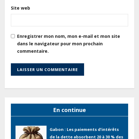
Site web
Cameroun : L’encours de la dette
publique s’établit à 15 607 milliards
de FCFA, à fin juin 2026,
représentant 44,2 % du PIB
Enregistrer mon nom, mon e-mail et mon site
dans le navigateur pour mon prochain
Gabon : Le gouvernement et la BAD
commentaire.
renforcent les capacités des
acteurs du secteur public pour
améliorer la performance des
projets
Gabon : Ismaël Bonkoungou, le
Directeur général en visite
d’inspection des grands chantiers
En continue
routiers d’EBOMAF BTP Gabon
dans la Ngounié
Gabon : Les paiements d’intérêts
de la dette absorbent 20 à 30 % des