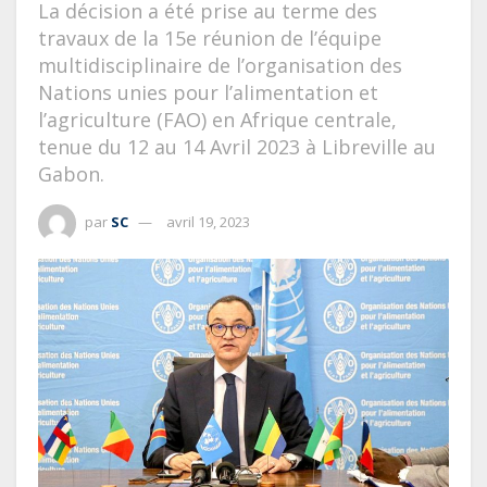
La décision a été prise au terme des
travaux de la 15e réunion de l’équipe
multidisciplinaire de l’organisation des
Nations unies pour l’alimentation et
l’agriculture (FAO) en Afrique centrale,
tenue du 12 au 14 Avril 2023 à Libreville au
Gabon.
par
SC
avril 19, 2023