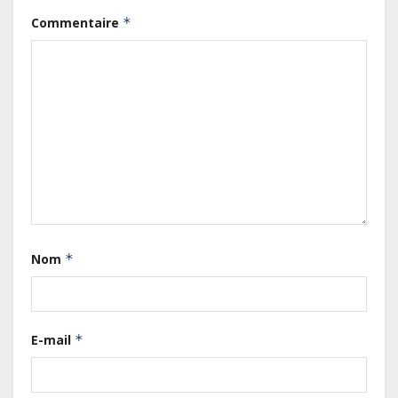
Commentaire
*
Gabon : L’activité économique a
observé une contraction de 3,6 %
Nom
*
au premier trimestre 2026
Le Gabon signe un retour réussi
E-mail
*
sur les marchés internationaux
avec un eurobond de 920 millions
de dollars