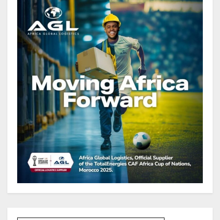
de FCFA, à fin juin 2026,
représentant 44,2 % du PIB
Gabon : Le gouvernement et la BAD
renforcent les capacités des
acteurs du secteur public pour
améliorer la performance des
projets
Gabon : Ismaël Bonkoungou, le
Directeur général en visite
d’inspection des grands chantiers
routiers d’EBOMAF BTP Gabon
dans la Ngounié
Gabon : Les paiements d’intérêts
de la dette absorbent 20 à 30 % des
recettes, tandis que le service
total pourrait atteindre 80 à 115 %
des recettes budgétaires