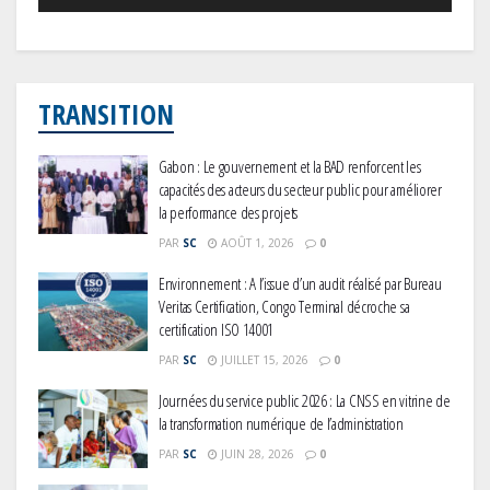
TRANSITION
Gabon : Le gouvernement et la BAD renforcent les
capacités des acteurs du secteur public pour améliorer
la performance des projets
PAR
SC
AOÛT 1, 2026
0
Environnement : A l’issue d’un audit réalisé par Bureau
Veritas Certification, Congo Terminal décroche sa
certification ISO 14001
PAR
SC
JUILLET 15, 2026
0
Journées du service public 2026 : La CNSS en vitrine de
la transformation numérique de l’administration
PAR
SC
JUIN 28, 2026
0