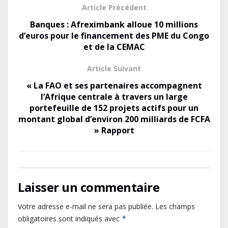
b
d
l
g
Article Précédent
o
o
er
Banques : Afreximbank alloue 10 millions
o
n
d’euros pour le financement des PME du Congo
et de la CEMAC
k
Article Suivant
« La FAO et ses partenaires accompagnent
l’Afrique centrale à travers un large
portefeuille de 152 projets actifs pour un
montant global d’environ 200 milliards de FCFA
» Rapport
Laisser un commentaire
Votre adresse e-mail ne sera pas publiée.
Les champs
obligatoires sont indiqués avec
*