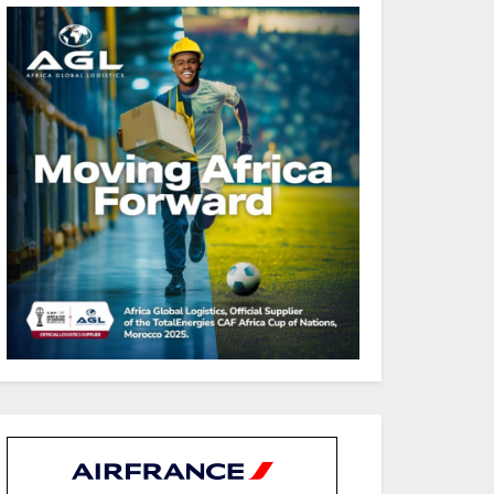
44,2 % du PIB
Gabon : Le gouvernement
et la BAD renforcent les
capacités des acteurs du
secteur public pour
améliorer la performance
des projets
Sécurité sociale : Le Gabon
et le Burkina Faso
procèdent à la reddition
des comptes des exercices
2023, 2024 et 2025
Gabon : Les paiements
d’intérêts de la dette
absorbent 20 à 30 % des
recettes, tandis que le
service total pourrait