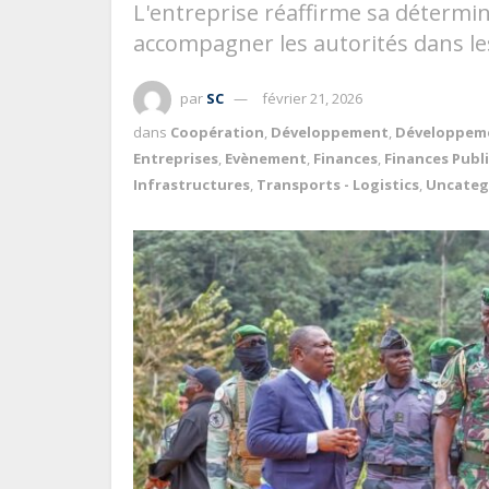
L'entreprise réaffirme sa détermi
accompagner les autorités dans les
par
SC
février 21, 2026
dans
Coopération
,
Développement
,
Développem
Entreprises
,
Evènement
,
Finances
,
Finances Publ
Infrastructures
,
Transports - Logistics
,
Uncateg