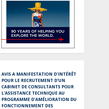
atteindre 80 à 115 % des
recettes budgétaires
(Rapport)
Société : Vives polémiques
sur l’identité de Bombé
Marcel auprès de la
communauté Babongo
Gabon : AGL confirme son
positionnement de
partenaire de référence
pour les grands projets
AVIS A MANIFESTATION D’INTÉRÊT
industriels et
POUR LE RECRUTEMENT D’UN
d’infrastructures du pays
CABINET DE CONSULTANTS POUR
Tchad : Le gouvernement
L’ASSISTANCE TECHNIQUE AU
renforce la numérisation
PROGRAMME D’AMÉLIORATION DU
des recettes publiques
FONCTIONNEMENT DES
avec 3 000 nouveaux