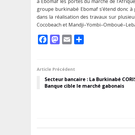
à Ebomaf les portes du marché de l’Afrique 
groupe burkinabé Ebomaf s’étend donc à pl
dans la réalisation des travaux sur plusi
Cocobeach et Mandji–Yombi–Omboué–Le
F
M
E
P
ac
as
m
ar
e
to
ai
ta
b
d
l
g
Article Précédent
o
o
er
Secteur bancaire : La Burkinabé CORI
o
n
Banque cible le marché gabonais
k