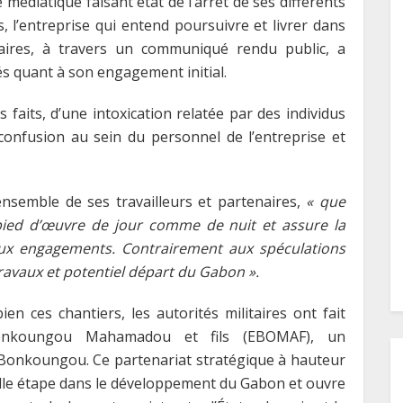
e médiatique faisant état de l’arrêt de ses différents
, l’entreprise qui entend poursuivre et livrer dans
ataires, à travers un communiqué rendu public, a
és quant à son engagement initial.
s faits, d’une intoxication relatée par des individus
confusion au sein du personnel de l’entreprise et
l’ensemble de ses travailleurs et partenaires,
« que
 pied d’œuvre de jour comme de nuit et assure la
aux engagements. Contrairement aux spéculations
travaux et potentiel départ du Gabon ».
 ces chantiers, les autorités militaires ont fait
 Bonkoungou Mahamadou et fils (EBOMAF), un
onkoungou. Ce partenariat stratégique à hauteur
lle étape dans le développement du Gabon et ouvre