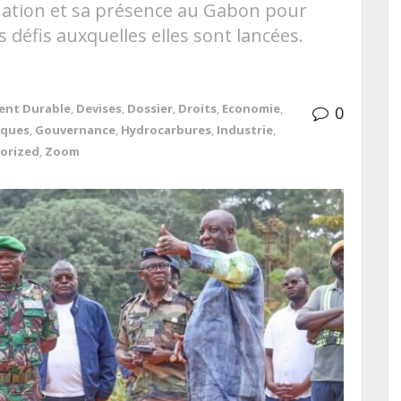
nation et sa présence au Gabon pour
 défis auxquelles elles sont lancées.
ent Durable
,
Devises
,
Dossier
,
Droits
,
Economie
,
0
iques
,
Gouvernance
,
Hydrocarbures
,
Industrie
,
orized
,
Zoom