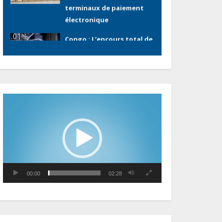
la dette publique oscille
autour de 9 483 milliards
de FCFA
Gabon : L’activité
économique a observé
une contraction de 3,6 %
au premier trimestre 2026
Lecteur
vidéo
Le Gabon signe un retour
réussi sur les marchés
internationaux avec un
eurobond de 920 millions
de dollars
00:00
02:28
Cameroun : L’encours de la
dette publique s’établit à
15 607 milliards de FCFA, à
fin juin 2026, représentant