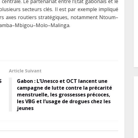
centrale. Le partenariat entre l’État gabonais et le
usieurs secteurs clés. Il est par exemple impliqué
eurs axes routiers stratégiques, notamment Ntoum–
bamba–Mbigou–Molo–Malinga.
Article Suivant
S
Gabon : L’Unesco et OCT lancent une
campagne de lutte contre la précarité
menstruelle, les grossesses précoces,
les VBG et l’usage de drogues chez les
jeunes