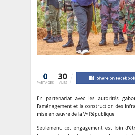
0
30
Share on Faceboo
PARTAGES
VUES
En partenariat avec les autorités gab
l’aménagement et la construction des infr
mise en œuvre de la V
République.
e
Seulement, cet engagement est loin d’êtr