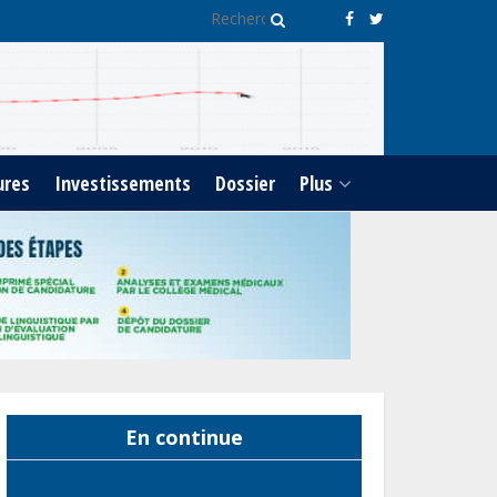
capacités des acteurs du
secteur public pour
améliorer la performance
des projets
Sécurité sociale : Le Gabon
et le Burkina Faso
ures
Investissements
Dossier
Plus
procèdent à la reddition
des comptes des exercices
2023, 2024 et 2025
Gabon : Les paiements
d’intérêts de la dette
absorbent 20 à 30 % des
recettes, tandis que le
service total pourrait
atteindre 80 à 115 % des
En continue
recettes budgétaires
(Rapport)