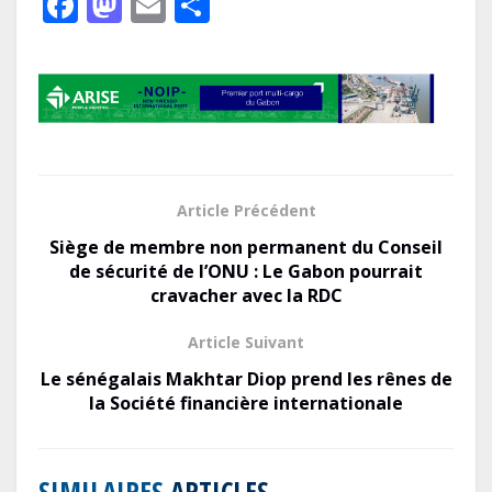
F
M
E
P
ac
as
m
ar
e
to
ai
ta
b
d
l
g
o
o
er
o
n
k
Article Précédent
Siège de membre non permanent du Conseil
de sécurité de l’ONU : Le Gabon pourrait
cravacher avec la RDC
Article Suivant
Le sénégalais Makhtar Diop prend les rênes de
la Société financière internationale
SIMILAIRES
ARTICLES