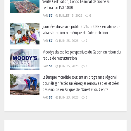
Veritas Certification, Congo Terminal décroche sa
certification ISO 14001
PAR
SC
JUILLET 15, 2026
0
Journées du service public 2026 : La CNSS en vitrine de
la transformation numérique de l’administration
PAR
SC
JUIN 28, 2026
0
Moody’s abaisse les perspectives du Gabon en raison du
risque de restructuration
PAR
SC
JUIN 25, 2026
0
La Banque mondiale soutient un programme régional
pour élargir l’accès aux énergies renouvelables et créer
des emplois en Afrique de l’Ouest et du Centre
PAR
SC
JUIN 23, 2026
0