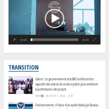
vidéo
00:00
00:30
TRANSITION
Gabon : Le gouvernement et la BAD renforcent les
capacités des acteurs du secteur public pour améliorer
la performance des projets
PAR
SC
AOÛT 1, 2026
0
Environnement : A l’issue d’un audit réalisé par Bureau