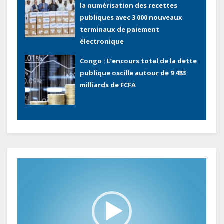
publiques avec 3 000 nouveaux
terminaux de paiement
électronique
Congo : L’encours total de la dette
publique oscille autour de 9 483
milliards de FCFA
Gabon : L’activité économique a
observé une contraction de 3,6 %
au premier trimestre 2026
Le Gabon signe un retour réussi
Lecteur
sur les marchés internationaux
vidéo
avec un eurobond de 920 millions
de dollars
Cameroun : L’encours de la dette