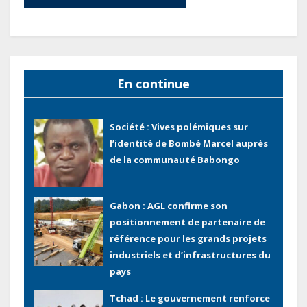
de la dette absorbent 20 à 30 % des
recettes, tandis que le service
total pourrait atteindre 80 à 115 %
des recettes budgétaires
(Rapport)
En continue
Société : Vives polémiques sur
l’identité de Bombé Marcel auprès
de la communauté Babongo
Gabon : AGL confirme son
positionnement de partenaire de
référence pour les grands projets
industriels et d’infrastructures du
pays
Tchad : Le gouvernement renforce
la numérisation des recettes