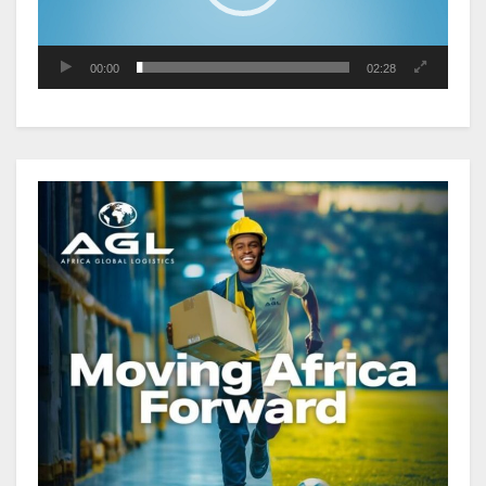
publique s’établit à 15 607 milliards
de FCFA, à fin juin 2026,
représentant 44,2 % du PIB
00:00
02:28
Gabon : Le gouvernement et la BAD
renforcent les capacités des
acteurs du secteur public pour
améliorer la performance des
projets
Sécurité sociale : Le Gabon et le
Burkina Faso procèdent à la
reddition des comptes des
exercices 2023, 2024 et 2025
Gabon : Les paiements d’intérêts
de la dette absorbent 20 à 30 % des
recettes, tandis que le service
total pourrait atteindre 80 à 115 %