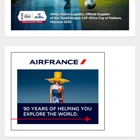
des recettes budgétaires
(Rapport)
Société : Vives polémiques sur
l’identité de Bombé Marcel auprès
de la communauté Babongo
Gabon : AGL confirme son
positionnement de partenaire de
référence pour les grands projets
industriels et d’infrastructures du
pays
Tchad : Le gouvernement renforce
la numérisation des recettes
publiques avec 3 000 nouveaux
terminaux de paiement
électronique