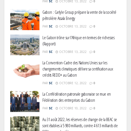
PAR
SC
OCTOBRE 13, 2022
0
Gabon : Carlyle Group prépare la vente de la société
pétrolière Assala Energy
PAR
SC
OCTOBRE 13, 2022
0
Le Gabon trône sur l’Afrique en termes de richesses
(Rapport)
PAR
SC
OCTOBRE 13, 2022
0
La Convention-Cadre des Nations Unies sur les
changements climatiques délivre sa certification aux
crédits REDD+ au Gabon
PAR
SC
OCTOBRE 12, 2022
0
La Confédération patronale gabonaise se mue en
Fédération des entreprises du Gabon
PAR
SC
OCTOBRE 10, 2022
0
Au 31 août 2022, les réserves de change de la BEAC se
sont établies à 5 980 milliards, contre 4 613 milliards de