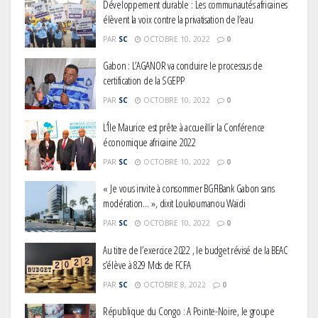
Développement durable : Les communautés africaines
élèvent la voix contre la privatisation de l’eau
PAR
SC
OCTOBRE 10, 2022
0
Gabon : L’AGANOR va conduire le processus de
certification de la SGEPP
PAR
SC
OCTOBRE 10, 2022
0
L’Île Maurice est prête à accueillir la Conférence
économique africaine 2022
PAR
SC
OCTOBRE 10, 2022
0
« Je vous invite à consommer BGFIBank Gabon sans
modération… », dixit Loukoumanou Waïdi
PAR
SC
OCTOBRE 10, 2022
0
Au titre de l’exercice 2022 , le budget révisé de la BEAC
s’élève à 829 Mds de FCFA
PAR
SC
OCTOBRE 8, 2022
0
République du Congo : A Pointe-Noire, le groupe