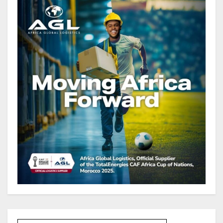
de FCFA, à fin juin 2026,
représentant 44,2 % du PIB
Gabon : Le gouvernement et la BAD
renforcent les capacités des
acteurs du secteur public pour
améliorer la performance des
projets
Gabon : Ismaël Bonkoungou, le
Directeur général en visite
d’inspection des grands chantiers
routiers d’EBOMAF BTP Gabon
dans la Ngounié
Gabon : Les paiements d’intérêts
de la dette absorbent 20 à 30 % des
recettes, tandis que le service
total pourrait atteindre 80 à 115 %
des recettes budgétaires