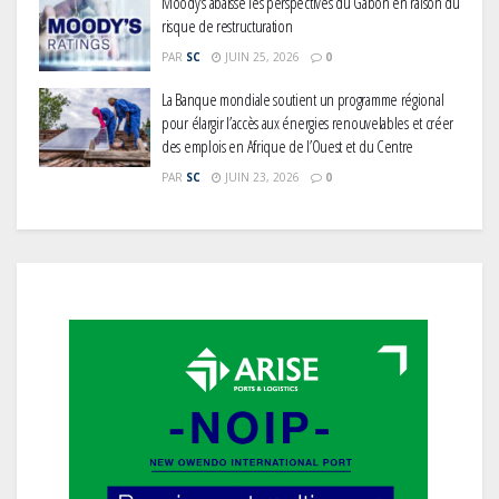
Moody’s abaisse les perspectives du Gabon en raison du
risque de restructuration
PAR
SC
JUIN 25, 2026
0
La Banque mondiale soutient un programme régional
pour élargir l’accès aux énergies renouvelables et créer
des emplois en Afrique de l’Ouest et du Centre
PAR
SC
JUIN 23, 2026
0