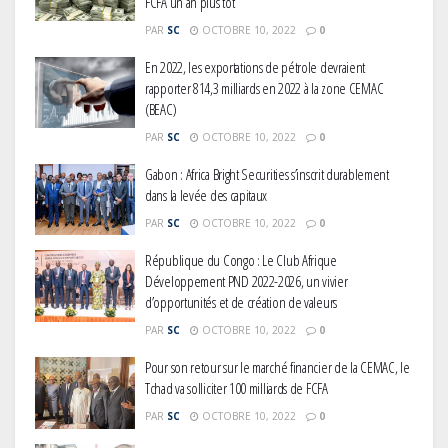
FCFA un an plus tôt
PAR
SC
OCTOBRE 10, 2022
0
En 2022, les exportations de pétrole devraient
rapporter 814,3 milliards en 2022 à la zone CEMAC
(BEAC)
PAR
SC
OCTOBRE 10, 2022
0
Gabon : Africa Bright Securities s’inscrit durablement
dans la levée des capitaux
PAR
SC
OCTOBRE 10, 2022
0
République du Congo : Le Club Afrique
Développement PND 2022-2026, un vivier
d’opportunités et de création de valeurs
PAR
SC
OCTOBRE 10, 2022
0
Pour son retour sur le marché financier de la CEMAC, le
Tchad va solliciter 100 milliards de FCFA
PAR
SC
OCTOBRE 10, 2022
0