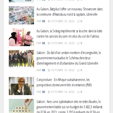
Au Gabon, Batiplus s’offre un nouveau Showroom dans
la commune d’Akanda au nord la capitale, Libreville
PAR
SC
OCTOBRE 15, 2022
0
Au Gabon, la Setrag implémente sa touche dans la lutte
contre les cancers du sein et celui du col de l’utérus
PAR
SC
OCTOBRE 15, 2022
0
Gabon : Du fait d’un certain nombre d’incongruités, le
gouvernement actualise le Schéma directeur
d’aménagement et d’urbanisme du Grand Libreville
PAR
SC
OCTOBRE 15, 2022
0
Conjoncture : En Afrique subsaharienne, les
perspectives demeurent très incertaines (FMI)
PAR
SC
OCTOBRE 14, 2022
0
Gabon : Avec une optimisation des recettes fiscales, le
gouvernement table sur un budget de 3.602,3 milliards
de FCFA en 2023, contre 3.295,6 milliards de FCFA en