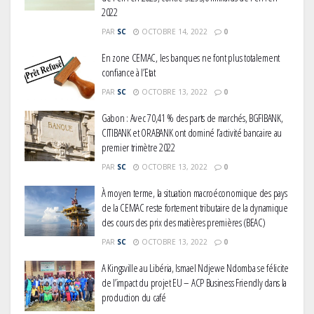
2022
PAR
SC
OCTOBRE 14, 2022
0
En zone CEMAC, les banques ne font plus totalement
confiance à l’Etat
PAR
SC
OCTOBRE 13, 2022
0
Gabon : Avec 70,41 % des parts de marchés, BGFIBANK,
CITIBANK et ORABANK ont dominé l’activité bancaire au
premier trimètre 2022
PAR
SC
OCTOBRE 13, 2022
0
À moyen terme, la situation macroéconomique des pays
de la CEMAC reste fortement tributaire de la dynamique
des cours des prix des matières premières (BEAC)
PAR
SC
OCTOBRE 13, 2022
0
A Kingsville au Libéria, Ismael Ndjewe Ndomba se félicite
de l’impact du projet EU – ACP Business Friendly dans la
production du café