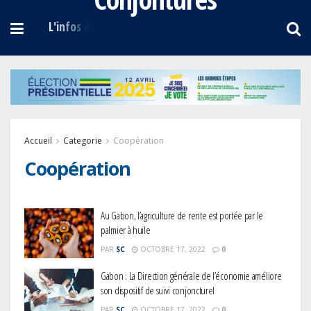
Accueil
Categorie
Coopération
Coopération
Au Gabon, l’agriculture de rente est portée par le
palmier à huile
PAR
SC
OCTOBRE 17, 2022
0
Gabon : La Direction générale de l’économie améliore
son dispositif de suivi conjoncturel
PAR
SC
OCTOBRE 17, 2022
0