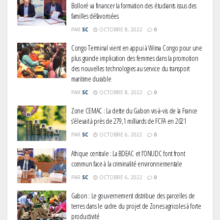
Bolloré va financer la formation des étudiants issus des
familles défavorisées
PAR
SC
OCTOBRE 8, 2022
0
Congo Terminal vient en appui à Wima Congo pour une
plus grande implication des femmes dans la promotion
des nouvelles technologies au service du transport
maritime durable
PAR
SC
OCTOBRE 8, 2022
0
Zone CEMAC : La dette du Gabon vis-à-vis de la France
s’élevait à près de 279,1 milliards de FCFA en 2021
Gabon : L’activité économique a
observé une contraction de 3,6 %
PAR
SC
OCTOBRE 6, 2022
0
au premier trimestre 2026
Afrique centrale : La BDEAC et l’ONUDC font front
commun face à la criminalité environnementale
Le Gabon signe un retour réussi
PAR
SC
OCTOBRE 6, 2022
0
sur les marchés internationaux
Gabon : Le gouvernement distribue des parcelles de
avec un eurobond de 920 millions
terres dans le cadre du projet de Zones agricoles à forte
de dollars
productivité