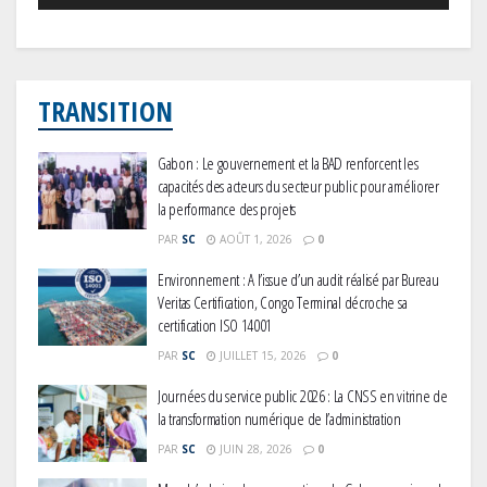
TRANSITION
Gabon : Le gouvernement et la BAD renforcent les
capacités des acteurs du secteur public pour améliorer
la performance des projets
PAR
SC
AOÛT 1, 2026
0
Environnement : A l’issue d’un audit réalisé par Bureau
Veritas Certification, Congo Terminal décroche sa
certification ISO 14001
PAR
SC
JUILLET 15, 2026
0
Journées du service public 2026 : La CNSS en vitrine de
la transformation numérique de l’administration
PAR
SC
JUIN 28, 2026
0